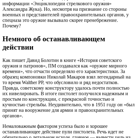
информации «Энциклопедии стрелкового оружия»
Александра Жука). Но, несмотря на признание со стороны
военных и представителей правоохранительных органов, у
спецназа это оружие вызывало скорее пренебрежение.
Почему?
Немного об останавливающем
действии
Как пишет Давид Болотин в книге «История советского
оружия и патронов», ПМ создавался как «оружие мирного
времени», что отчасти определяло его характеристики. За
образец компоновки Николай Макаров взял легендарный на
то время Walther PP, что обусловило и ряд недостатков.
Правда, советскому конструктору удалось почти полностью
их нивелировать. В итоге пистолет получился надежным и
простым по конструкции, с прекрасной точностью и
кучностью стрельбы. Неудивительно, что в 1951 году он «был
принят на вооружение для армии и правоохранительных
органов».
Немаловажным фактором успеха было и хорошее
останавливающее действие пули пистолета. Речь идет не
обязательно о летальном исходе, главное — вывести цель из