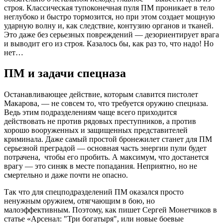
строя. Классическая тупоконечная пуля ПМ проникает в тело
неглубоко и быстро тормозится, но при этом создает мощную
ударную волну и, как следствие, контузию органов и тканей.
Это даже без серьезных повреждений — дезориентирует врага
и выводит его из строя. Казалось бы, как раз то, что надо! Но
нет…
ПМ и задачи спецназа
Останавливающее действие, которым славится пистолет
Макарова, — не совсем то, что требуется оружию спецназа.
Ведь этим подразделениям чаще всего приходится
действовать не против рядовых преступников, а против
хорошо вооруженных и защищенных представителей
криминала. Даже самый простой бронежилет станет для ПМ
серьезной преградой — основная часть энергии пули будет
потрачена, чтобы его пробить. А максимум, что достанется
врагу — это синяк в месте попадания. Неприятно, но не
смертельно и даже почти не опасно.
Так что для спецподразделений ПМ оказался просто
ненужным оружием, отягчающим в бою, но
малоэффективным. Поэтому, как пишет Сергей Монетчиков в
статье «Арсенал: "Три богатыря", или новые боевые