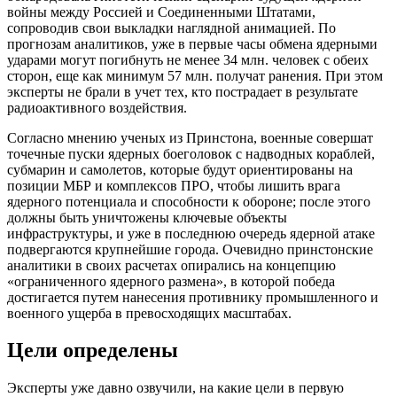
войны между Россией и Соединенными Штатами,
сопроводив свои выкладки наглядной анимацией. По
прогнозам аналитиков, уже в первые часы обмена ядерными
ударами могут погибнуть не менее 34 млн. человек с обеих
сторон, еще как минимум 57 млн. получат ранения. При этом
эксперты не брали в учет тех, кто пострадает в результате
радиоактивного воздействия.
Согласно мнению ученых из Принстона, военные совершат
точечные пуски ядерных боеголовок с надводных кораблей,
субмарин и самолетов, которые будут ориентированы на
позиции МБР и комплексов ПРО, чтобы лишить врага
ядерного потенциала и способности к обороне; после этого
должны быть уничтожены ключевые объекты
инфраструктуры, и уже в последнюю очередь ядерной атаке
подвергаются крупнейшие города. Очевидно принстонские
аналитики в своих расчетах опирались на концепцию
«ограниченного ядерного размена», в которой победа
достигается путем нанесения противнику промышленного и
военного ущерба в превосходящих масштабах.
Цели определены
Эксперты уже давно озвучили, на какие цели в первую