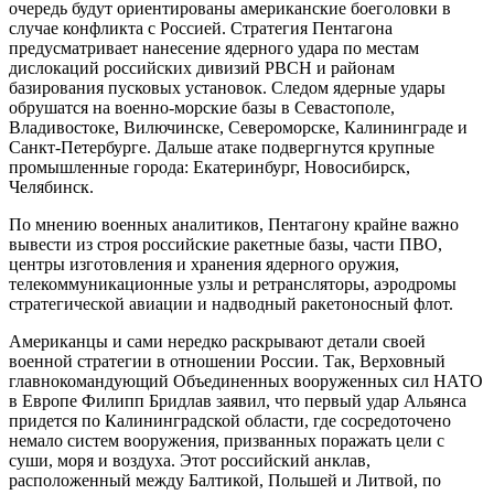
очередь будут ориентированы американские боеголовки в
случае конфликта с Россией. Стратегия Пентагона
предусматривает нанесение ядерного удара по местам
дислокаций российских дивизий РВСН и районам
базирования пусковых установок. Следом ядерные удары
обрушатся на военно-морские базы в Севастополе,
Владивостоке, Вилючинске, Североморске, Калининграде и
Санкт-Петербурге. Дальше атаке подвергнутся крупные
промышленные города: Екатеринбург, Новосибирск,
Челябинск.
По мнению военных аналитиков, Пентагону крайне важно
вывести из строя российские ракетные базы, части ПВО,
центры изготовления и хранения ядерного оружия,
телекоммуникационные узлы и ретрансляторы, аэродромы
стратегической авиации и надводный ракетоносный флот.
Американцы и сами нередко раскрывают детали своей
военной стратегии в отношении России. Так, Верховный
главнокомандующий Объединенных вооруженных сил НАТО
в Европе Филипп Бридлав заявил, что первый удар Альянса
придется по Калининградской области, где сосредоточено
немало систем вооружения, призванных поражать цели с
суши, моря и воздуха. Этот российский анклав,
расположенный между Балтикой, Польшей и Литвой, по