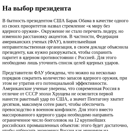
На выбор президента
В бытность президентом США Барак Обама в качестве одного
из своих приоритетов назвал стремление «к миру без
ядерного оружия». Окружение не стало перечить лидеру, но
изменило расстановку акцентов. В частности, Федерация
американских ученых (ФАУ), влиятельнейшая
неправительственная организация, в своем докладе объяснила
президенту, как нужно разоружаться, чтобы сохранить
паритет в ядерном противостоянии с Россией. Для этого
необходимо лишь уточнить список целей ядерных ударов.
Представители ФАУ убеждены, что можно на несколько
порядков сократить количество запасов ядерного оружия, при
этом не утратив его потенциальной эффективности.
Американские ученые уверены, что современная Россия в
отличие от СССР эпохи Хрущева не осмелится первой
нанести ракетный удар по США, а значит Пентагону хватит
десятков, максимум сотен ракет, чтобы обеспечить
превосходство в военном конфликте. Для этого вместо
массированного ядерного удара необходимо направить
ограниченное число боеголовок на 12 крупнейших
российских промышленных объектов: этого будет достаточно,
чтобы отбросить экономику России как минимум на