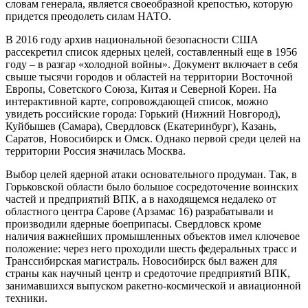
словам генерала, является своеобразной крепостью, которую
придется преодолеть силам НАТО.
В 2016 году архив национальной безопасности США
рассекретил список ядерных целей, составленный еще в 1956
году – в разгар «холодной войны». Документ включает в себя
свыше тысячи городов и областей на территории Восточной
Европы, Советского Союза, Китая и Северной Кореи. На
интерактивной карте, сопровождающей список, можно
увидеть российские города: Горький (Нижний Новгород),
Куйбышев (Самара), Свердловск (Екатеринбург), Казань,
Саратов, Новосибирск и Омск. Однако первой среди целей на
территории Россия значилась Москва.
Выбор целей ядерной атаки основательного продуман. Так, в
Горьковской области было большое сосредоточение воинских
частей и предприятий ВПК, а в находящемся недалеко от
областного центра Сарове (Арзамас 16) разрабатывали и
производили ядерные боеприпасы. Свердловск кроме
наличия важнейших промышленных объектов имел ключевое
положение: через него проходили шесть федеральных трасс и
Транссибирская магистраль. Новосибирск был важен для
страны как научный центр и средоточие предприятий ВПК,
занимавшихся выпуском ракетно-космической и авиационной
техники.