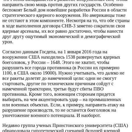
направить свою мощь против других государств. Особенно
беспокоят Белый дом новейшие разработки России в области
стратегического ядерного вооружения. Но американцы тоже
не отстают в этом компоненте. Несмотря на то, что обе страны
в ходе выполнения договора СНВ-3 заметно сократили свои
ядерные арсеналы, их все равно достаточно, чтобы нанести
друг другу ощутимый экономический и демографический
урон.
Согласно данным Госдепа, на 1 января 2016 года на
вооружении США находились 1538 развернутых ядерных
боеголовок, у России – 1648. Этого не хватит, чтобы
разрушить все города противника (в России их примерно
1100, в США около 19000). Нужно учитывать, что далеко не
все ракеты долетят до намеченной цели: одни не смогут
стартовать, другие по техническим причинам сойдут с
намеченной траектории, третьи будут сбиты ПВО
противника. Кроме того, воюющим сторонам придется
выбирать, на чем акцентировать удар – на промышленных
или военных объектах. Если, к примеру, направить атаку на
разрушение производств, то не останется боеголовок на
уничтожение военного потенциала. И наоборот.
Недавно группа ученых Принстонского университета (США)
обнародовала гипотетический сценарий будущей ядерной