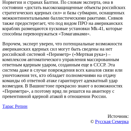
Норвегии и странах Балтии. По словам эксперта, она в
состоянии «достать высокозащищенные объекты российских
стратегических ядерных сил» и базы субмарин, оснащенных
межконтинентальными баллистическими ракетами. Сивков
также предостерегает, что под видом ПРО на американских
кораблях размещаются пусковые установки Mk-41, которые
способны перевооружаться «Томагавками».
Впрочем, эксперт уверен, что потенциальные возможности
американских ядерных сил могут быть сведены на нет
российской системой «Периметр» («Мертвая рука») –
комплексом автоматического управления массированным
ответным ядерным ударом, созданным еще в СССР. Эта
система даже в случае повреждения всех каналов связи или
уничтожения тех, кто обладает полномочиями на отдачу
команды об ответной атаке гарантирует адекватный удар
возмездия. В Вашингтоне прекрасно знают о возможностях
«Периметра», а поэтому вряд ли решатся на авантюру с
превентивной ядерной атакой в отношении России.
Тарас Репин
Источник:
©
Русская Семерка