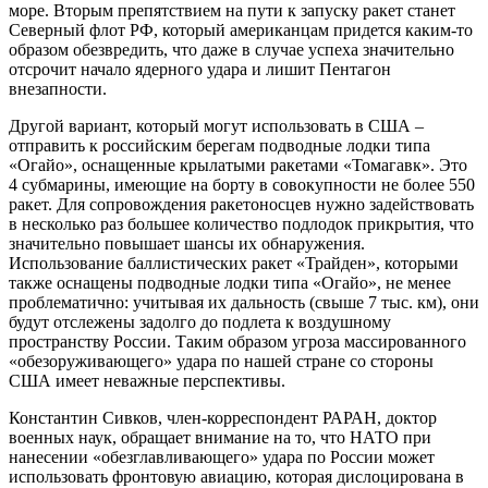
море. Вторым препятствием на пути к запуску ракет станет
Северный флот РФ, который американцам придется каким-то
образом обезвредить, что даже в случае успеха значительно
отсрочит начало ядерного удара и лишит Пентагон
внезапности.
Другой вариант, который могут использовать в США –
отправить к российским берегам подводные лодки типа
«Огайо», оснащенные крылатыми ракетами «Томагавк». Это
4 субмарины, имеющие на борту в совокупности не более 550
ракет. Для сопровождения ракетоносцев нужно задействовать
в несколько раз большее количество подлодок прикрытия, что
значительно повышает шансы их обнаружения.
Использование баллистических ракет «Трайден», которыми
также оснащены подводные лодки типа «Огайо», не менее
проблематично: учитывая их дальность (свыше 7 тыс. км), они
будут отслежены задолго до подлета к воздушному
пространству России. Таким образом угроза массированного
«обезоруживающего» удара по нашей стране со стороны
США имеет неважные перспективы.
Константин Сивков, член-корреспондент РАРАН, доктор
военных наук, обращает внимание на то, что НАТО при
нанесении «обезглавливающего» удара по России может
использовать фронтовую авиацию, которая дислоцирована в