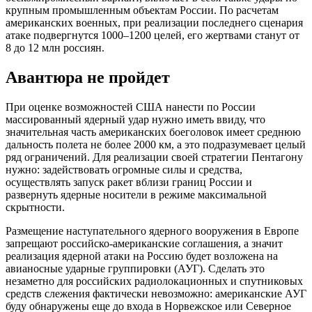
крупным промышленным объектам России. По расчетам
американских военных, при реализации последнего сценария
атаке подвергнутся 1000–1200 целей, его жертвами станут от
8 до 12 млн россиян.
Авантюра не пройдет
При оценке возможностей США нанести по России
массированный ядерный удар нужно иметь ввиду, что
значительная часть американских боеголовок имеет среднюю
дальность полета не более 2000 км, а это подразумевает целый
ряд ограничений. Для реализации своей стратегии Пентагону
нужно: задействовать огромные силы и средства,
осуществлять запуск ракет вблизи границ России и
развернуть ядерные носители в режиме максимальной
скрытности.
Размещение наступательного ядерного вооружения в Европе
запрещают российско-американские соглашения, а значит
реализация ядерной атаки на Россию будет возложена на
авианосные ударные группировки (АУГ). Сделать это
незаметно для российских радиолокационных и спутниковых
средств слежения фактически невозможно: американские АУГ
буду обнаружены еще до входа в Норвежское или Северное