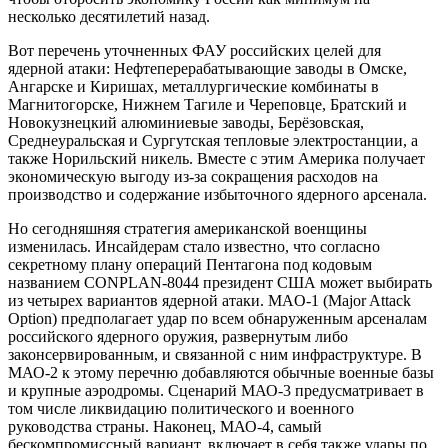
несколько десятилетий назад.
Вот перечень уточненных ФАУ российских целей для
ядерной атаки: Нефтеперерабатывающие заводы в Омске,
Ангарске и Киришах, металлургические комбинаты в
Магнитогорске, Нижнем Тагиле и Череповце, Братский и
Новокузнецкий алюминиевые заводы, Берёзовская,
Среднеуральская и Сургутская тепловые электростанции, а
также Норильский никель. Вместе с этим Америка получает
экономическую выгоду из-за сокращения расходов на
производство и содержание избыточного ядерного арсенала.
Но сегодняшняя стратегия американской военщины
изменилась. Инсайдерам стало известно, что согласно
секретному плану операций Пентагона под кодовым
названием CONPLAN-8044 президент США может выбирать
из четырех вариантов ядерной атаки. MAO-1 (Major Attack
Option) предполагает удар по всем обнаруженным арсеналам
российского ядерного оружия, развернутым либо
законсервированным, и связанной с ним инфраструктуре. В
МАО-2 к этому перечню добавляются обычные военные базы
и крупные аэродромы. Сценарий МАО-3 предусматривает в
том числе ликвидацию политического и военного
руководства страны. Наконец, МАО-4, самый
бескомпромиссный вариант, включает в себя также удары по