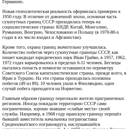
Германию.
Новая геополитическая реальность оформилась примерно к
1950 году. В отличие от довоенной эпохи, основная часть
сухопутных границ СССР приходилась теперь на
социалистические страны: КНДР, Китай, Монголию,
Румынию, Венгрию, Чехословакию и Польшу (в 1970-80-х
годах в их число входил и Афганистан).
Кроме того, охрана границ значительно улучшилась.
Количество побегов через сухопутные границы СССР, как
пишет кандидат юридических наук Иван Грабко, в 1957, 1962,
1972 годах варьировалось в пределах 6-11 человек. Беглецы
пытались попасть в немногие оставшиеся по периметру
Советского Союза капиталистические страны, прежде всего, в
Иран и Турцию. На эти страны приходилась половина
побегов (49 из 89). 10 человек ушли в Финляндию, один
случай побега приходится на Норвегию.
Главным образом границу пересекали жители приграничных
регионов. Иногда покидали территорию СССР сами
пограничники, хорошо знавшие «слабые места» своей
службы. Например, в 1968 году иранскую границу перешёл
бывший заместитель начальника погранзаставы
Среднеазиатского погранокруга, наслушавшийся