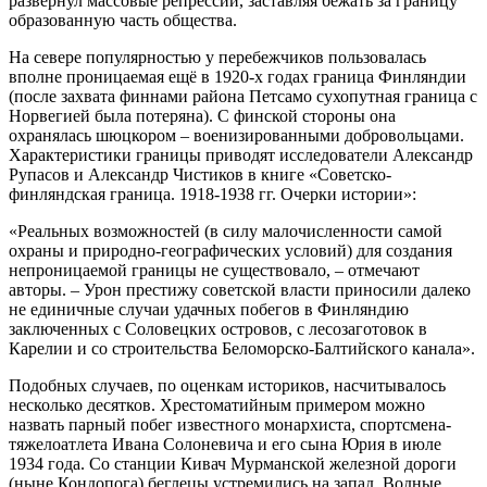
развернул массовые репрессии, заставляя бежать за границу
образованную часть общества.
На севере популярностью у перебежчиков пользовалась
вполне проницаемая ещё в 1920-х годах граница Финляндии
(после захвата финнами района Петсамо сухопутная граница с
Норвегией была потеряна). С финской стороны она
охранялась шюцкором – военизированными добровольцами.
Характеристики границы приводят исследователи Александр
Рупасов и Александр Чистиков в книге «Советско-
финляндская граница. 1918-1938 гг. Очерки истории»:
«Реальных возможностей (в силу малочисленности самой
охраны и природно-географических условий) для создания
непроницаемой границы не существовало, – отмечают
авторы. – Урон престижу советской власти приносили далеко
не единичные случаи удачных побегов в Финляндию
заключенных с Соловецких островов, с лесозаготовок в
Карелии и со строительства Беломорско-Балтийского канала».
Подобных случаев, по оценкам историков, насчитывалось
несколько десятков. Хрестоматийным примером можно
назвать парный побег известного монархиста, спортсмена-
тяжелоатлета Ивана Солоневича и его сына Юрия в июле
1934 года. Со станции Кивач Мурманской железной дороги
(ныне Кондопога) беглецы устремились на запад. Водные