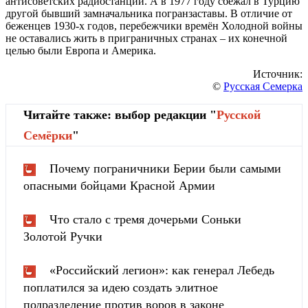
антисоветских радиостанций. А в 1977 году сбежал в Турцию
другой бывший замначальника погранзаставы. В отличие от
беженцев 1930-х годов, перебежчики времён Холодной войны
не оставались жить в приграничных странах – их конечной
целью были Европа и Америка.
Источник:
©
Русская Семерка
Читайте также: выбор редакции "
Русской
Cемёрки
"
Почему пограничники Берии были самыми
опасными бойцами Красной Армии
Что стало с тремя дочерьми Соньки
Золотой Ручки
«Российский легион»: как генерал Лебедь
поплатился за идею создать элитное
подразделение против воров в законе