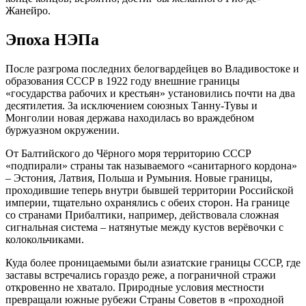
Жанейро.
Эпоха НЭПа
После разгрома последних белогвардейцев во Владивостоке и
образования СССР в 1922 году внешние границы
«государства рабочих и крестьян» установились почти на два
десятилетия. За исключением союзных Танну-Тувы и
Монголии новая держава находилась во враждебном
буржуазном окружении.
От Балтийского до Чёрного моря территорию СССР
«подпирали» страны так называемого «санитарного кордона»
– Эстония, Латвия, Польша и Румыния. Новые границы,
проходившие теперь внутри бывшей территории Российской
империи, тщательно охранялись с обеих сторон. На границе
со странами Прибалтики, например, действовала сложная
сигнальная система – натянутые между кустов верёвочки с
колокольчиками.
Куда более проницаемыми были азиатские границы СССР, где
заставы встречались гораздо реже, а пограничной стражи
откровенно не хватало. Природные условия местности
превращали южные рубежи Страны Советов в «проходной