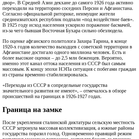
двор». В Средней Азии декхане до самого 1926 года активно
переходили на территорию соседних Персии и Афганистана.
Согласно официальной риторике, неимущие жители
среднеазиатских республик подпали «под воздействие баев».
В 1925 году исход населения ускорило поражение басмачей,
из-за чего бывшая Восточная Бухара сильно обезлюдела.
По оценке афганского политолога Захира Тарина, в конце
1920-х годов количество выходцев с советской территории в
Афганистане достигало одного миллиона человек. Есть и
более высокие оценки – до 2,5 млн беженцев. Вероятно,
именно этот канал оттока населения из СССР был самым
массовым. К концу эпохи НЭПа ситуация с побегами граждан
из страны временно стабилизировалась.
«Переходы из СССР в сопредельные государства
значительного развития не имеют», – отмечалось в обзоре
происшествий на границах в 1926-1927 годах.
Граница на замке
После укрепления сталинской диктатуры сельскую местность
СССР затронула массовая коллективизация, а южные районы
государства поразил голод. Одновременно правящий режим