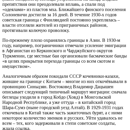
препятствия они преодолевали вплавь, а спали под
«одеялами» из пластов мха. Ближайшего финского поселения
Солоневичи достигли за 16 дней. В течение 1930-х годов
советская граница с Финляндией постоянно укреплялась –
власти отселяли жителей из приграничных районов,
протягивали колючую проволоку.
По-прежнему плохо охранялись границы в Азии. В 1930-м
году, например, пограничники отмечали усиление эмиграции
в Афганистан из Керкинского и Чарджуйского округов
Туркмении, где местные баи организовали басмаческие банды
«в целях прикрытия перехода границы со всем скотом и
имуществом».
Аналогичным образом покидали СССР кочевники-казахи,
жившие на границе с Китаем – многие из них откочёвывали в
провинцию Синьцзян. Востоковед Владимир Дацышен
описывает следующий типичный маршрут миграции: сначала
беглецы уходили в город Кобдо (Ховд) в Монгольской
Народной Республике, а уже оттуда – в китайский город
Шара-Сумэ (ныне городской уезд Алтай). В 1929-1931 годах
откочевала в Китай также часть зажиточных бурят, а с ними
некоторое количество эвенков и русских. Уйти удавалось не
всем – тех, кого задерживали в степи советские солдаты,
ждала ссылка.