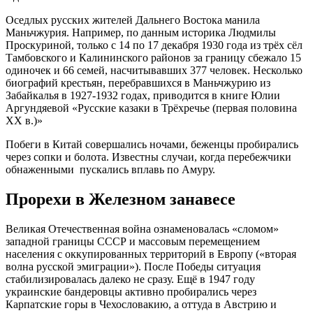
Оседлых русских жителей Дальнего Востока манила
Маньчжурия. Например, по данным историка Людмилы
Проскуриной, только с 14 по 17 декабря 1930 года из трёх сёл
Тамбовского и Калининского районов за границу сбежало 15
одиночек и 66 семей, насчитывавших 377 человек. Несколько
биографий крестьян, перебравшихся в Маньчжурию из
Забайкалья в 1927-1932 годах, приводится в книге Юлии
Аргундяевой «Русские казаки в Трёхречье (первая половина
ХХ в.)»
Побеги в Китай совершались ночами, беженцы пробирались
через сопки и болота. Известны случаи, когда перебежчики
обнаженными пускались вплавь по Амуру.
Прорехи в Железном занавесе
Великая Отечественная война ознаменовалась «сломом»
западной границы СССР и массовым перемещением
населения с оккупированных территорий в Европу («вторая
волна русской эмиграции»). После Победы ситуация
стабилизировалась далеко не сразу. Ещё в 1947 году
украинские бандеровцы активно пробирались через
Карпатские горы в Чехословакию, а оттуда в Австрию и