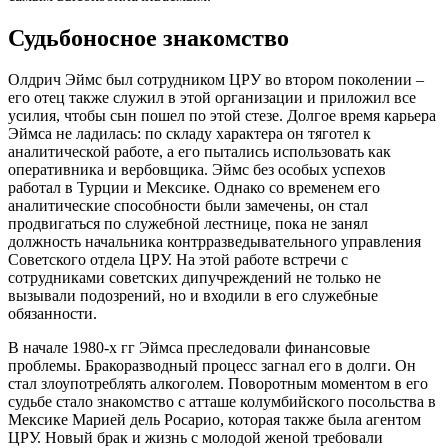
Судьбоносное знакомство
Олдрич Эймс был сотрудником ЦРУ во втором поколении –
его отец также служил в этой организации и приложил все
усилия, чтобы сын пошел по этой стезе. Долгое время карьера
Эймса не ладилась: по складу характера он тяготел к
аналитической работе, а его пытались использовать как
оперативника и вербовщика. Эймс без особых успехов
работал в Турции и Мексике. Однако со временем его
аналитические способности были замечены, он стал
продвигаться по служебной лестнице, пока не занял
должность начальника контрразведывательного управления
Советского отдела ЦРУ. На этой работе встречи с
сотрудниками советских дипучреждений не только не
вызывали подозрений, но и входили в его служебные
обязанности.
В начале 1980-х гг Эймса преследовали финансовые
проблемы. Бракоразводный процесс загнал его в долги. Он
стал злоупотреблять алкоголем. Поворотным моментом в его
судьбе стало знакомство с атташе колумбийского посольства в
Мексике Марией дель Росарио, которая также была агентом
ЦРУ. Новый брак и жизнь с молодой женой требовали