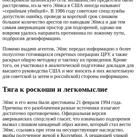
расстреляны, из-за чего Эймса в США иногда называют
«серийным убийцей». В 1986 году советские спецслужбы
допустили ошибку, проведя за короткий срок слишком
большое количество арестов по наводкам Эймса и дав тем
самым американцам простор для подозрений, однако им
вовремя удалось направить противника по ложному пути,
подбросив дезинформацию.
Помимо выдачи агентов, Эймс передал информацию о более
полусотни готовящихся секретных операциях ЦРУ, а также
раскрыл общую методику и тактику их проведения. Кроме
того, он участвовал в аналитической подготовке докладов для
высшего руководства США и мог вносить в них желательную
для советской (а затем и российской) стороны информацию.
Тяга к роскоши и легкомыслие
Эймс и его жена были арестованы 21 февраля 1994 года.
Причины его разоблачения разные источники излагают
достаточно противоречиво. Официальная версия
американских спецслужб гласит, что изначально подозрения
вызвал слишком шикарный образ жизни, который стал вести
Эймс, ссылаясь при этом на несуществующее наследство,
якобы полученное женой в Колумбии. А решающей уликой