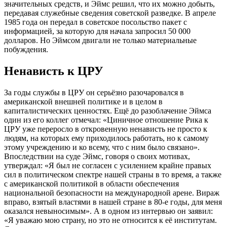
значительных средств, и Эймс решил, что их можно добыть,
передавая служебные сведения советской разведке. В апреле
1985 года он передал в советское посольство пакет с
информацией, за которую для начала запросил 50 000
долларов. Но Эймсом двигали не только материальные
побуждения.
Ненависть к ЦРУ
За годы службы в ЦРУ он серьёзно разочаровался в
американской внешней политике и в целом в
капиталистических ценностях. Ещё до разоблачение Эймса
один из его коллег отмечал: «Циничное отношение Рика к
ЦРУ уже переросло в откровенную ненависть не просто к
людям, на которых ему приходилось работать, но к самому
этому учреждению и ко всему, что с ним было связано».
Впоследствии на суде Эймс, говоря о своих мотивах,
утверждал: «Я был не согласен с усилением крайне правых
сил в политическом спектре нашей страны в то время, а также
с американской политикой в области обеспечения
национальной безопасности на международной арене. Вираж
вправо, взятый властями в нашей стране в 80-е годы, для меня
оказался невыносимым». А в одном из интервью он заявил:
«Я уважаю мою страну, но это не относится к её институтам.