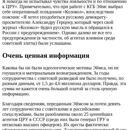
Я никогда не испытывал чувства лояльности и по отношению
к ЦРУ». Примечательно, что при работе с КГБ Эймс выбрал
себе оперативный псевдоним «Колокол», впоследствии
пояснив: «Я хотел уподобиться русскому демократу-
просветителю Александру Герцену, который через свой
журнал «Колокол» будил русскую мысль и обращался к
России с предупреждением». Однако далеко не все его
предупреждения (в частности, об агентах влияния среди
советской элиты) были услышаны.
Очень ценная информация
Каковы бы ни были идеологические мотивы Эймса, он не
гнушался и материальным вознаграждением. За годы
сотрудничества с советской разведкой им было получено, по
разным данным, от 1,5 до 4,6 миллиона долларов. Правда, эта
сумма не кажется очень большой платой за столь ценную
информацию.
Благодаря сведениям, переданным Эймсом за почти девять
лет сотрудничества с советскими и российскими
спецслужбами, были разоблачены около 25 ценнейших
агентов ЦРУ в СССР (среди них были генерал ГРУ и
несколько высших офицеров). Их аресты фактически
обескровили шпионскую сеть. Большинство предателей были