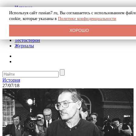
История
Биография
Используя сайт russian7.ru, Вы соглашаетесь с использованием файл
Криминал
cookie, которые указаны в
Политике конфиденциальности
Реклама на сайте
О сайте
ХОРОШО
Рекомендательные статьи
Тестостерон
Журналы
История
27/07/18