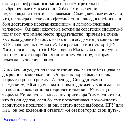
стали расшифрованные записи, неосмотрительно
выброшенные им в мусорный бак. Это косвенно
подтверждали некоторые знакомые Эймса, которые отмечали,
что, несмотря на свою профессию, он в повседневной жизни
был достаточно неорганизованным и легкомысленным
человеком. Однако некоторые ветераны советских спецслужб
полагают, что имело место предательство, причём на очень
высоком уровне (о том, кто такой Эймс, даже в руководстве
КГБ знали очень немногие). Генеральный инспектор ЦРУ
Хитц признавал, что в 1993 году из Москвы была получена
информация с подробным описанием «крота», которая
помогла вычислить шпиона.
Эймс был осуждён на пожизненное заключение без права на
досрочное освобождение. Он до сих пор отбывает срок в
тюрьме строгого режима Алленвуд. Сотрудничая со
следствием, Эймс сумел выторговать для жены минимально
возможное наказание за недоносительство – 63 месяца
тюрьмы. Когда после вынесения приговора Эймса спросили,
что бы он сделал, если бы ему представилась возможность
вернуться в прошлое и вновь встать перед выбором, ЦРУ или
КГБ, он без колебаний ответил: «Я бы повторил свой путь».
Русская Семерка