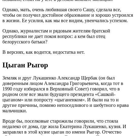
Однако, мать, очень любившая своего Сашу, сделала все,
чтобы он получил достойное образование и хорошо устроился
в жизни. Ее усилия, как мы все видим, увенчались успехом.
Однако, журналистам и рядовым жителям братской
республики не дает покоя вопрос: а кем был отец
белорусского батьки?
В версиях, как водится, недостатка нет.
Цыган Рыгор
Земляк и друг Лукашенко Александр Щербак (он был
доверенным лицом Александра Григорьевича, когда тот в
1990 году избирался в Верховный Совет) говорил, что в
родном селе все звали будущего президента «Сашкой-
цыганом» или попросту «цыганенком». И были на то и
другие причины, помимо непоседливого и шебутного нрава
мальчишки.
Вроде бы, поселковые старожилы говорили, что стояла
недалеко от дома, где жила Екатерина Лукашенко, кузня. И
заправлял в этой кузне цыган по имени Рыгор. Отчество