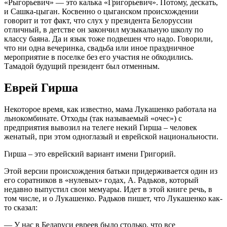
«Рыгорьевич» — это калька «Григорьевич». Потому, дескать,
и Сашка-цыган. Косвенно о цыганском происхождении
говорит и тот факт, что слух у президента Белоруссии
отличный, в детстве он закончил музыкальную школу по
классу баяна. Да и язык тоже подвешен что надо. Говорили,
что ни одна вечеринка, свадьба или иное праздничное
мероприятие в поселке без его участия не обходились.
Тамадой будущий президент был отменным.
Еврей Гирша
Некоторое время, как известно, мама Лукашенко работала на
льнокомбинате. Отходы (так называемый «очес») с
предприятия вывозил на телеге некий Гирша – человек
женатый, при этом одноглазый и еврейской национальности.
Гирша – это еврейский вариант имени Григорий.
Этой версии происхождения батьки придерживается один из
его соратников в «нулевых» годах, А. Радьков, который
недавно выпустил свои мемуары. Идет в этой книге речь, в
том числе, и о Лукашенко. Радьков пишет, что Лукашенко как-
то сказал:
— У нас в Беларуси евреев было столько, что все