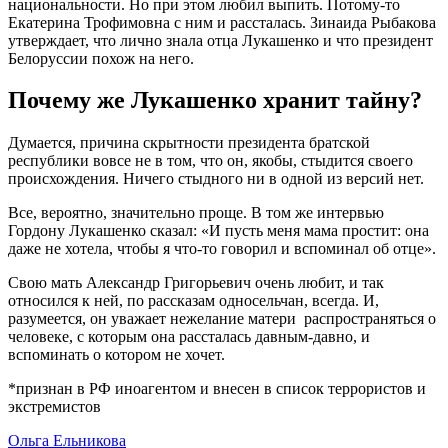
национальности. Но при этом любил выпить. Потому-то
Екатерина Трофимовна с ним и рассталась. Зинаида Рыбакова
утверждает, что лично знала отца Лукашенко и что президент
Белоруссии похож на него.
Почему же Лукашенко хранит тайну?
Думается, причина скрытности президента братской
республики вовсе не в том, что он, якобы, стыдится своего
происхождения. Ничего стыдного ни в одной из версий нет.
Все, вероятно, значительно проще. В том же интервью
Гордону Лукашенко сказал: «И пусть меня мама простит: она
даже не хотела, чтобы я что-то говорил и вспоминал об отце».
Свою мать Александр Григорьевич очень любит, и так
относился к ней, по рассказам односельчан, всегда. И,
разумеется, он уважает нежелание матери распространяться о
человеке, с которым она рассталась давным-давно, и
вспоминать о котором не хочет.
*признан в РФ иноагентом и внесен в список террористов и
экстремистов
Ольга Ельникова