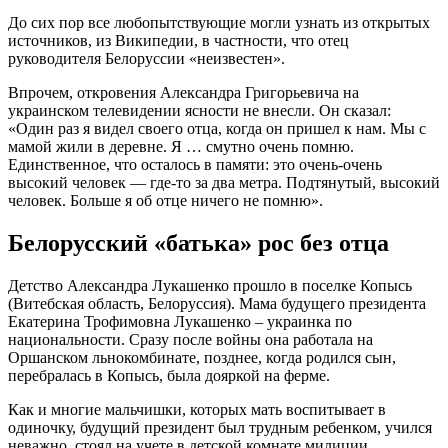
До сих пор все любопытствующие могли узнать из открытых
источников, из Википедии, в частности, что отец
руководителя Белоруссии «неизвестен».
Впрочем, откровения Александра Григорьевича на
украинском телевидении ясности не внесли. Он сказал:
«Один раз я видел своего отца, когда он пришел к нам. Мы с
мамой жили в деревне. Я … смутно очень помню.
Единственное, что осталось в памяти: это очень-очень
высокий человек — где-то за два метра. Подтянутый, высокий
человек. Больше я об отце ничего не помню».
Белорусский «батька» рос без отца
Детство Александра Лукашенко прошло в поселке Копысь
(Витебская область, Белоруссия). Мама будущего президента
Екатерина Трофимовна Лукашенко – украинка по
национальности. Сразу после войны она работала на
Оршанском льнокомбинате, позднее, когда родился сын,
перебралась в Копысь, была дояркой на ферме.
Как и многие мальчишки, которых мать воспитывает в
одиночку, будущий президент был трудным ребенком, учился
неважно, стоял на учете в детской комнате милиции.