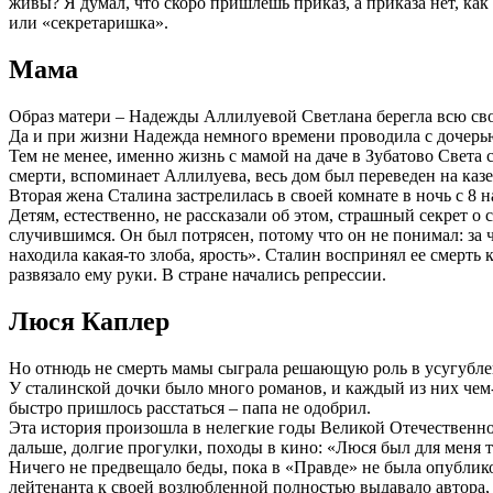
живы? Я думал, что скоро пришлешь приказ, а приказа нет, ка
или «секретаришка».
Мама
Образ матери – Надежды Аллилуевой Светлана берегла всю свою
Да и при жизни Надежда немного времени проводила с дочерь
Тем не менее, именно жизнь с мамой на даче в Зубатово Света 
смерти, вспоминает Аллилуева, весь дом был переведен на казе
Вторая жена Сталина застрелилась в своей комнате в ночь с 8 
Детям, естественно, не рассказали об этом, страшный секрет о 
случившимся. Он был потрясен, потому что он не понимал: за 
находила какая-то злоба, ярость». Сталин воспринял ее смерть
развязало ему руки. В стране начались репрессии.
Люся Каплер
Но отнюдь не смерть мамы сыграла решающую роль в усугубле
У сталинской дочки было много романов, и каждый из них чем
быстро пришлось расстаться – папа не одобрил.
Эта история произошла в нелегкие годы Великой Отечественной
дальше, долгие прогулки, походы в кино: «Люся был для меня
Ничего не предвещало беды, пока в «Правде» не была опублик
лейтенанта к своей возлюбленной полностью выдавало автора, 