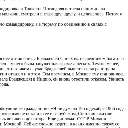
андировка в Ташкент. Последняя встреча напоминала
молчали, смотрели в глаза друг другу, и целовались. Потом я
ую командировку, а в тюрьму по обвинению в связях с
ля нее отношения с Браджешей Сингхом, наследником богатого
ен – у него была запущенная эфимеза легких. Тем не менее,
ив, что в таком случае Браджешей вывезет ее заграницу на
гин отказал и в этом. Тем временем, в Москве ему становилось
ывала Браджешея) в Индию, ей вновь ответили отказом. Увидеть
года.
нулили ее гражданство. «Я не думaлa 19-го декaбря 1966 годa,
омкое имя не оставило ее и за рубежом, Светлане оказали
дочь великого диктатора. Еще дипломат СССР Михаил
Москвой. Сейчас сложно судить, в каких именно связях со