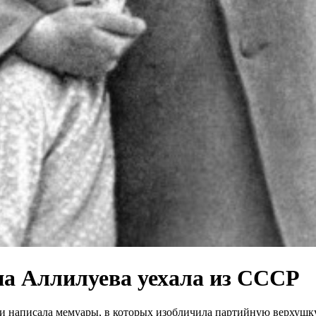
на Аллилуева уехала из СССР
, и написала мемуары, в которых изобличила партийную верхушк