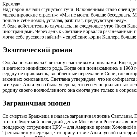
Кремля».
Над парой начали сгущаться тучи. Влюбленным стало очевидно
«шекспировские страсти»: «Мы не могли больше беседовать. Мы 
пошла к себе домой, усталая, разбитая, предчувствуя беду».
А беда действительно случилась, на следующее утро Люся Капе
иностранцами. Через день к Светлане ворвался разгневанный 
могла себе русского найти!» - еврейские корни Каплера больше
Экзотический роман
Судьба не жаловала Светлану счастливыми романами. Еще одн
и знатного индийского рода. Когда они познакомились в 1963 
сердцу не прикажешь, влюбленные переехали в Сочи, где вскоре
законных основаниях. Светлана утверждала, что не собирается 
все хуже. Аллилуева была уверена, что его «специально так л
родину своего возлюбленного она смогла уже только в сопровож
Заграничная эпопея
Со смертью Браджеша началась заграничная жизнь Светланы. По
что это будет мой последний день в Москве и в России» - вспо
поддержку сотрудники ЦРУ – для Америки времен Холодной в
Трепыхалин утверждал, что присутствие Аллилуевой на терри