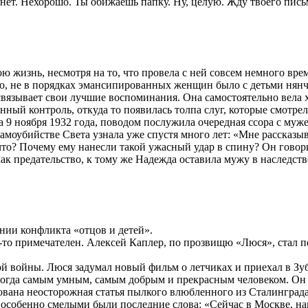
к нет. Нехорошо. Ты обижаешь папку. Ну, целую. Жду твоего пис
 жизнь, несмотря на то, что провела с ней совсем немного врем
ю, не в порядках эмансипированных женщин было с детьми нянч
связывает свои лучшие воспоминания. Она самостоятельно вела х
нный контроль, откуда то появилась толпа слуг, которые смотрели
на 9 ноября 1932 года, поводом послужила очередная ссора с муж
самоубийстве Света узнала уже спустя много лет: «Мне рассказыв
что? Почему ему нанесли такой ужасный удар в спину? Он говори
 как предательство, к тому же Надежда оставила мужу в наследс
нии конфликта «отцов и детей».
-то примечателен. Алексей Каплер, по прозвищю «Люся», стал п
 войны. Люся задумал новый фильм о летчиках и приехал в Зуба
 тогда самым умным, самым добрым и прекрасным человеком. Он
ована неосторожная статья пылкого влюбленного из Сталинграда
особенно смелыми были последние слова: «Сейчас в Москве, навер