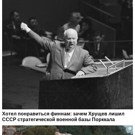
Хотел понравиться финнам: зачем Хрущев лишил
СССР стратегической военной базы Порккала
i