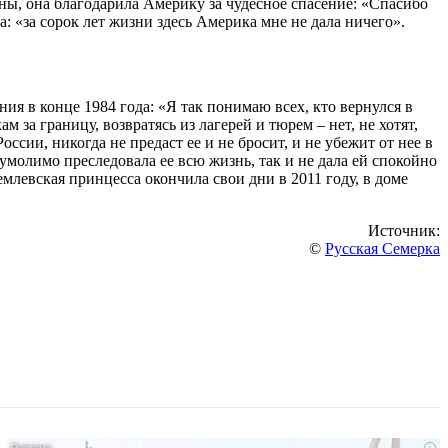
ны, она благодарила Америку за чудесное спасение: «Спасибо
 «за сорок лет жизни здесь Америка мне не дала ничего».
ия в конце 1984 года: «Я так понимаю всех, кто вернулся в
 за границу, возвратясь из лагерей и тюрем – нет, не хотят,
ссии, никогда не предаст ее и не бросит, и не убежит от нее в
еумолимо преследовала ее всю жизнь, так и не дала ей спокойно
емлевская принцесса окончила свои дни в 2011 году, в доме
Источник:
©
Русская Семерка
i