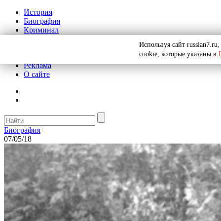
История
Биография
Криминал
СССР
Используя сайт russian7.r
Тайны
cookie, которые указаны в
Рекомендации
Реклама
О сайте
Биография
07/05/18