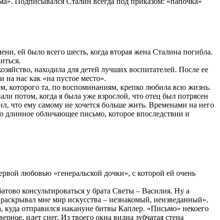
ьма». Подписывался Сталин всегда под приказом: «папочка»
ени, ей было всего шесть, когда вторая жена Сталина погибла.
иться.
озяйство, находила для детей лучших воспитателей. После ее
 на нас как «на пустое место».
ем, которого та, по воспоминаниям, крепко любила всю жизнь.
али потом, когда я была уже взрослой, что отец был потрясен
л, что ему самому не хочется больше жить. Временами на него
тво длинное обличающее письмо, которое впоследствии и
ервой любовью «генеральской дочки», с которой ей очень
тово консультироваться у брата Светы – Василия. Ну а
 раскрывал мне мир искусства – незнакомый, неизведанный».
, куда отправился накануне битвы Каплер. «Письмо» некоего
ное, идет снег. Из твоего окна видна зубчатая стена