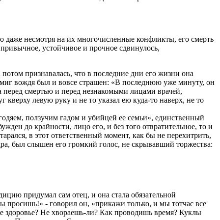
о даже несмотря на их многочисленные конфликты, его смерть
привычное, устойчивое и прочное сдвинулось,
 потом признавалась, что в последние дни его жизни она
 миг вождя был и вовсе страшен: «В последнюю уже минуту, он
са перед смертью и перед незнакомыми лицами врачей,
 кверху левую руку и не то указал ею куда-то наверх, не то
егодяем, ползучим гадом и убийцей ее семьи», единственный
ужден до крайности, лицо его, и без того отвратительное, то и
старался, в этот ответственный момент, как бы не перехитрить,
одра, был слышен его громкий голос, не скрывавший торжества:
дицию придумал сам отец, и она стала обязательной
ты просишь!» - говорил он, «прикажи только, и мы тотчас все
вое здоровье? Не хвораешь-ли? Как проводишь время? Куклы