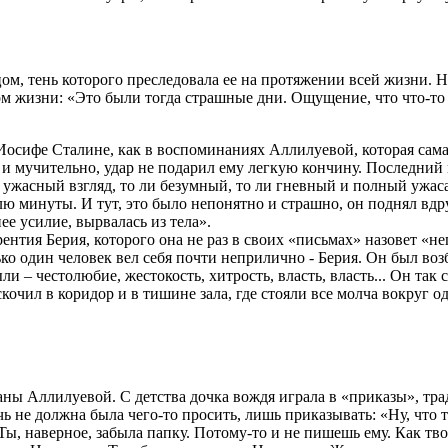
м, тень которого преследовала ее на протяжении всей жизни. Н
 жизни: «Это были тогда страшные дни. Ощущение, что что-то 
 Иосифе Сталине, как в воспоминаниях Аллилуевой, которая сама
и мучительно, удар не подарил ему легкую кончину. Последний
ыл ужасный взгляд, то ли безумный, то ли гневный и полный ужа
ю минуты. И тут, это было непонятно и страшно, он поднял вдруг
е усилие, вырвалась из тела».
ентия Берия, которого она не раз в своих «письмах» назовет «н
ко один человек вел себя почти неприлично - Берия. Он был возб
и – честолюбие, жестокость, хитрость, власть, власть... Он так 
кочил в коридор и в тишине зала, где стояли все молча вокруг 
аны Аллилуевой. С детства дочка вождя играла в «приказы», тра
чь не должна была чего-то просить, лишь приказывать: «Ну, что 
Ты, наверное, забыла папку. Потому-то и не пишешь ему. Как т