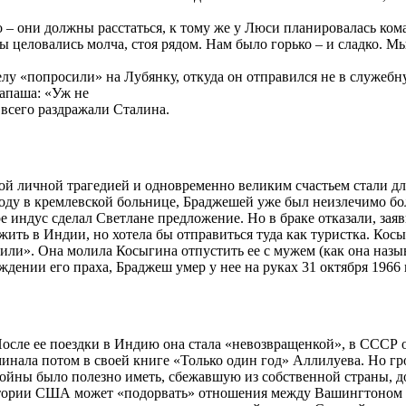
 – они должны расстаться, к тому же у Люси планировалась ком
целовались молча, стоя рядом. Нам было горько – и сладко. Мы 
лу «попросили» на Лубянку, откуда он отправился не в служебн
папаша: «Уж не
 всего раздражали Сталина.
ой личной трагедией и одновременно великим счастьем стали д
году в кремлевской больнице, Браджешей уже был неизлечимо бол
 индус сделал Светлане предложение. Но в браке отказали, заяв
жить в Индии, но хотела бы отправиться туда как туристка. Косы
ечили». Она молила Косыгина отпустить ее с мужем (как она наз
дении его праха, Браджеш умер у нее на руках 31 октября 1966 
сле ее поездки в Индию она стала «невозвращенкой», в СССР об
минала потом в своей книге «Только один год» Аллилуева. Но гр
ойны было полезно иметь, сбежавшую из собственной страны, 
тории США может «подорвать» отношения между Вашингтоном и 