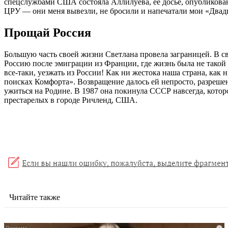
спецслужбами США состояла Аллилуева, ее досье, опубликованн
ЦРУ — они меня вывезли, не бросили и напечатали мои «Двадца
Прощай Россия
Большую часть своей жизни Светлана провела заграницей. В св
Россию после эмиграции из Франции, где жизнь была не такой уж
все-таки, уезжать из России! Как ни жестока наша страна, как 
поисках Комфорта». Возвращение далось ей непросто, разрешени
ужиться на Родине. В 1987 она покинула СССР навсегда, которо
престарелых в городе Ричленд, США.
Читайте также
i