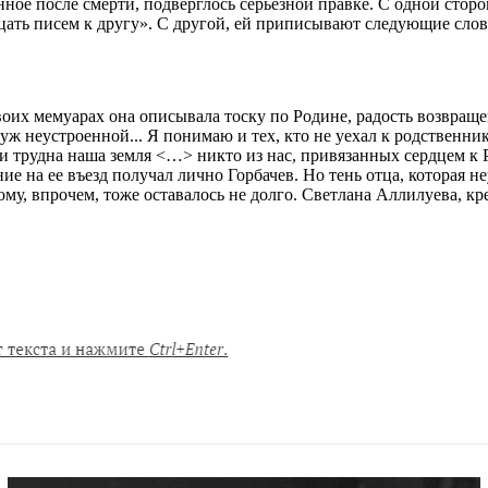
ое после смерти, подверглось серьезной правке. С одной сторо
ть писем к другу». С другой, ей приписывают следующие слова:
оих мемуарах она описывала тоску по Родине, радость возвращен
 неустроенной... Я понимаю и тех, кто не уехал к родственникам
ни трудна наша земля <…> никто из нас, привязанных сердцем к Ро
е на ее въезд получал лично Горбачев. Но тень отца, которая н
му, впрочем, тоже оставалось не долго. Светлана Аллилуева, кр