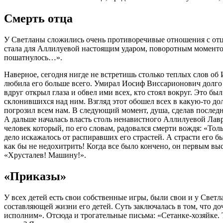
Смерть отца
У Светланы сложились очень противоречивые отношения с отцо
стала для Аллилуевой настоящим ударом, поворотным моментом
пошатнулось…».
Наверное, сегодня нигде не встретишь столько теплых слов об
любила его больше всего. Умирал Иосиф Виссарионович долго 
вдруг открыл глаза и обвел ими всех, кто стоял вокруг. Это б
склонившихся над ним. Взгляд этот обошел всех в какую-то дол
погрозил всем нам. В следующий момент, душа, сделав последне
А дальше началась власть столь ненавистного Аллилуевой Лавр
человек который, по его словам, радовался смерти вождя: «Толь
дело искажалось от распиравших его страстей. А страсти его был
как бы не недохитрить! Когда все было кончено, он первым выс
«Хрусталев! Машину!».
«Приказы»
У всех детей есть свои собственные игры, были свои и у Светл
составляющей жизни его детей. Суть заключалась в том, что до
исполним». Отсюда и трогательные письма: «Сетанке-хозяйке. 