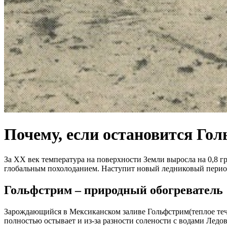
Почему, если остановится Го
За ХХ век температура на поверхности Земли выросла на 0,8 г
глобальным похолоданием. Наступит новый ледниковый период 
Гольфстрим – природный обогреватель
Зарождающийся в Мексиканском заливе Гольфстрим(теплое течен
полностью остывает и из-за разности солености с водами Ледов