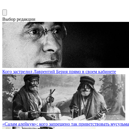
Выбор редакции
Кого застрелил Лаврентий Берия прямо в своем кабинете
«Салам алейкум»: кого запрещено так приветствовать мусульм