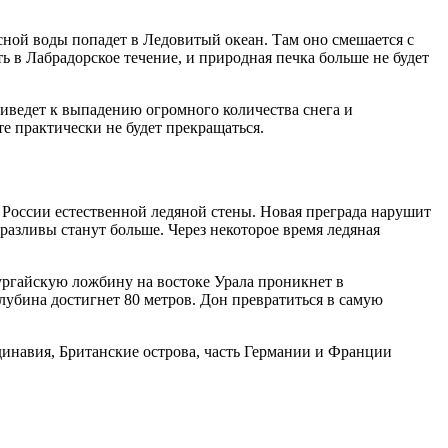
сной воды попадет в Ледовитый океан. Там оно смешается с
ь в Лабрадорское течение, и природная печка больше не будет
иведет к выпадению огромного количества снега и
те практически не будет прекращаться.
России естественной ледяной стены. Новая преграда нарушит
разливы станут больше. Через некоторое время ледяная
Тургайскую ложбину на востоке Урала проникнет в
лубина достигнет 80 метров. Дон превратиться в самую
динавия, Британские острова, часть Германии и Франции