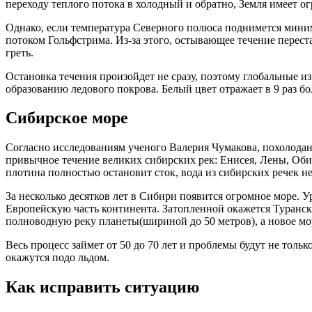
переходу теплого потока в холодный и обратно, Земля имеет 
Однако, если температура Северного полюса поднимется миниму
потоком Гольфстрима. Из-за этого, остывающее течение переста
греть.
Остановка течения произойдет не сразу, поэтому глобальные 
образованию ледового покрова. Белый цвет отражает в 9 раз бо
Сибирское море
Согласно исследованиям ученого Валерия Чумакова, похолодан
привычное течение великих сибирских рек: Енисея, Лены, Оби. 
плотина полностью остановит сток, вода из сибирских речек н
За несколько десятков лет в Сибири появится огромное море. 
Европейскую часть континента. Затопленной окажется Туранска
полноводную реку планеты(шириной до 50 метров), а новое мо
Весь процесс займет от 50 до 70 лет и проблемы будут не тол
окажутся подо льдом.
Как исправить ситуацию