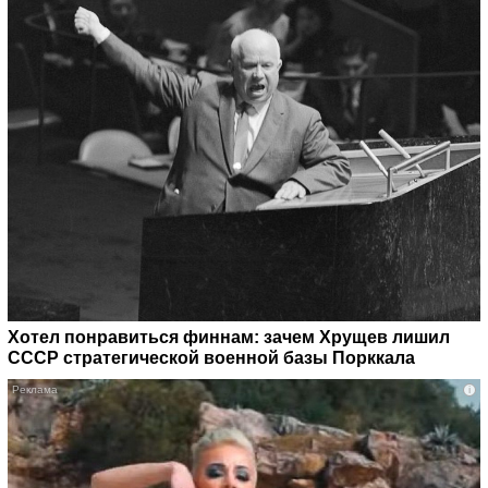
Хотел понравиться финнам: зачем Хрущев лишил
СССР стратегической военной базы Порккала
i