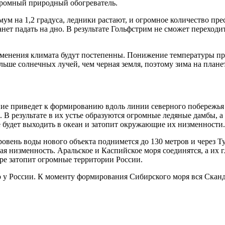
огромный природный обогреватель.
м на 1,2 градуса, ледники растают, и огромное количество пре
нет падать на дно. В результате Гольфстрим не сможет переходит
изменения климата будут постепенны. Понижение температуры пр
льше солнечных лучей, чем черная земля, поэтому зима на плане
ие приведет к формированию вдоль линии северного побережья 
В результате в их устье образуются огромные ледяные дамбы, а 
е будет выходить в океан и затопит окружающие их низменности.
Уровень воды нового объекта поднимется до 130 метров и через 
я низменность. Аральское и Каспийское моря соединятся, а их г
ре затопит огромные территории России.
ько у России. К моменту формирования Сибирского моря вся Скан