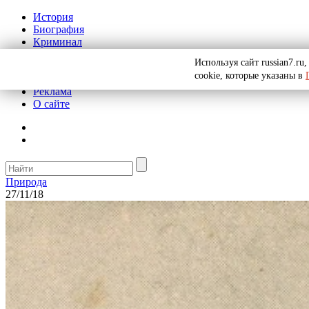
История
Биография
Криминал
СССР
Используя сайт russian7.r
Тайны
cookie, которые указаны в
Рекомендации
Реклама
О сайте
Природа
27/11/18