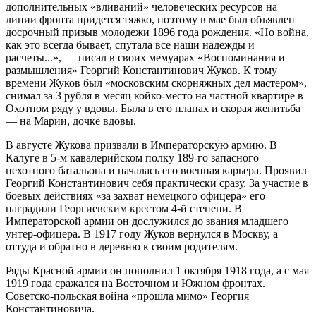
дополнительных «вливаний» человеческих ресурсов на
линии фронта придется тяжко, поэтому в мае был объявлен
досрочный призыв молодежи 1896 года рождения. «Но война,
как это всегда бывает, спутала все наши надежды и
расчеты...», — писал в своих мемуарах «Воспоминания и
размышления» Георгий Константинович Жуков. К тому
времени Жуков был «московским скорняжных дел мастером»,
снимал за 3 рубля в месяц койко-место на частной квартире в
Охотном ряду у вдовы. Была в его планах и скорая женитьба
— на Марии, дочке вдовы.
В августе Жукова призвали в Императорскую армию. В
Калуге в 5-м кавалерийском полку 189-го запасного
пехотного батальона и началась его военная карьера. Проявил
Георгий Константинович себя практически сразу. За участие в
боевых действиях «за захват немецкого офицера» его
наградили Георгиевским крестом 4-й степени. В
Императорской армии он дослужился до звания младшего
унтер-офицера. В 1917 году Жуков вернулся в Москву, а
оттуда и обратно в деревню к своим родителям.
Ряды Красной армии он пополнил 1 октября 1918 года, а с мая
1919 года сражался на Восточном и Южном фронтах.
Советско-польская война «прошла мимо» Георгия
Константиновича.