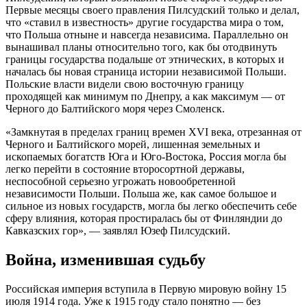
Первые месяцы своего правления Пилсудский только и делал,
что «ставил в известность» другие государства мира о том,
что Польша отныне и навсегда независима. Параллельно он
вынашивал планы относительно того, как бы отодвинуть
границы государства подальше от этнических, в которых и
началась бы новая страница истории независимой Польши.
Польские власти видели свою восточную границу
проходящей как минимум по Днепру, а как максимум — от
Черного до Балтийского моря через Смоленск.
«Замкнутая в пределах границ времен XVI века, отрезанная от
Черного и Балтийского морей, лишенная земельных и
ископаемых богатств Юга и Юго-Востока, Россия могла бы
легко перейти в состояние второсортной державы,
неспособной серьезно угрожать новообретенной
независимости Польши. Польша же, как самое большое и
сильное из новых государств, могла бы легко обеспечить себе
сферу влияния, которая простиралась бы от Финляндии до
Кавказских гор», — заявлял Юзеф Пилсудский.
Война, изменившая судьбу
Российская империя вступила в Первую мировую войну 15
июля 1914 года. Уже к 1915 году стало понятно — без