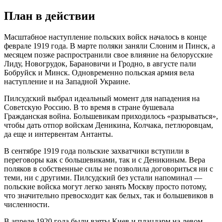
План в действии
Масштабное наступление польских войск началось в конце
феврале 1919 года. В марте поляки заняли Слоним и Пинск, а
месяцем позже распространили свое влияние на белорусские
Лиду, Новогрудок, Барановичи и Гродно, в августе пали
Бобруйск и Минск. Одновременно польская армия вела
наступление и на Западной Украине.
Пилсудский выбрал идеальный момент для нападения на
Советскую Россию. В то время в стране бушевала
Гражданская война. Большевикам приходилось «разрываться»,
чтобы дать отпор войскам Деникина, Колчака, петлюровцам,
да еще и интервентам Антанты.
В сентябре 1919 года польские захватчики вступили в
переговоры как с большевиками, так и с Деникиным. Вера
поляков в собственные силы не позволила договориться ни с
теми, ни с другими. Пилсудский без устали напоминал —
польские войска могут легко занять Москву просто потому,
что значительно превосходит как белых, так и большевиков в
численности.
В апреле 1920 года были взяты Киев и плацдарм на левом