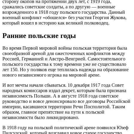
сторону окопов на протяжении двух лет, с 1919 года,
сражались советские солдаты, а по другую — военные
возрожденного в 1918 году польского государства. Данный
военный конфликт «обошелся» без участия Георгия Жукова,
который вошел в историю как великий полководец.
Ранние польские годы
Во время Первой мировой войны польская территория была
своеобразной ареной для ожесточенных конфликтов между
Россией, Германией и Австро-Венгрией. Самостоятельного
польского государства к тому времени уже не существовало
лет 150. Но у поляков еще теплилась надежда на образование
нового независимого игрока на мировой арене.
И вот мечты начали сбываться. 10 декабря 1917 года Совет
народных комиссаров издал декрет, которым была признана
независимость Польши. А в августе 1918 года советское
руководство и вовсе денонсировало все договоры Российской
империи, касавшиеся территории Речи Посполитой. Таким
образом, главное препятствие на пути к польской
независимости было ликвидировано.
В 1918 году на польской политической арене появился Юзеф
Пилсудский, который возглавил новое старое государство.