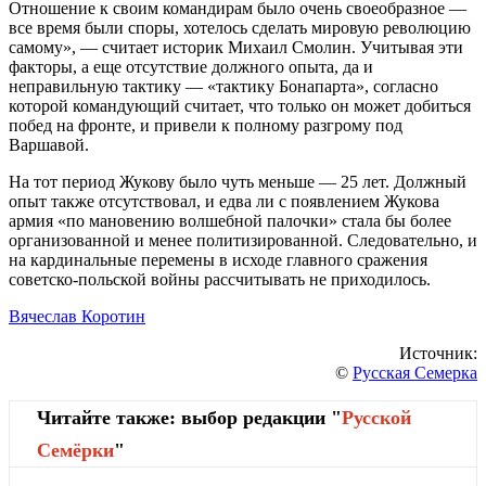
Отношение к своим командирам было очень своеобразное —
все время были споры, хотелось сделать мировую революцию
самому», — считает историк Михаил Смолин. Учитывая эти
факторы, а еще отсутствие должного опыта, да и
неправильную тактику — «тактику Бонапарта», согласно
которой командующий считает, что только он может добиться
побед на фронте, и привели к полному разгрому под
Варшавой.
На тот период Жукову было чуть меньше — 25 лет. Должный
опыт также отсутствовал, и едва ли с появлением Жукова
армия «по мановению волшебной палочки» стала бы более
организованной и менее политизированной. Следовательно, и
на кардинальные перемены в исходе главного сражения
советско-польской войны рассчитывать не приходилось.
Вячеслав Коротин
Источник:
©
Русская Семерка
Читайте также: выбор редакции "
Русской
Cемёрки
"