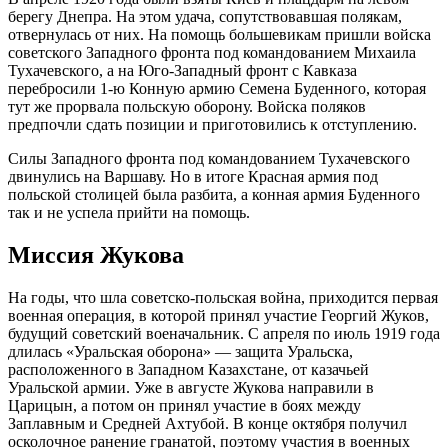
берегу Днепра. На этом удача, сопутствовавшая полякам,
отвернулась от них. На помощь большевикам пришли войска
советского Западного фронта под командованием Михаила
Тухачевского, а на Юго-Западный фронт с Кавказа
перебросили 1-ю Конную армию Семена Буденного, которая
тут же прорвала польскую оборону. Войска поляков
предпочли сдать позиции и приготовились к отступлению.
Силы Западного фронта под командованием Тухачевского
двинулись на Варшаву. Но в итоге Красная армия под
польской столицей была разбита, а конная армия Буденного
так и не успела прийти на помощь.
Миссия Жукова
На годы, что шла советско-польская война, приходится первая
военная операция, в которой принял участие Георгий Жуков,
будущий советский военачальник. С апреля по июль 1919 года
длилась «Уральская оборона» — защита Уральска,
расположенного в Западном Казахстане, от казачьей
Уральской армии. Уже в августе Жукова направили в
Царицын, а потом он принял участие в боях между
Заплавным и Средней Ахтубой. В конце октября получил
осколочное ранение гранатой, поэтому участия в военных