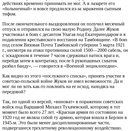
действиях временно принимать не мог. А в лазарете его
«больничный» и вовсе продлился из-за заражения сыпным
тифом.
После окончательного выздоровления он получил месячный
отпуск и отправился на свою малую Родину. Далее Жуков
участвовал в боях с десантом Улагая под Екатеринодаром и в
подавлении крестьянского восстания на Тамбовщине. «В бою
под селом Вязовая Почта Тамбовской губернии 5 марта 1921
г., несмотря на атаки противника силой 1500—2000 сабель, он
с эскадроном в течение 7 часов сдерживал натиск врага и,
перейдя затем в контратаку, после 6 рукопашных схваток
разбил банду», — говорится в «Военной энциклопедии».
Как видно из этого «послужного списка», принять участие в
советско-польской войне Жуков не имел возможности. Да и
мог ли он хоть как-то повлиять на ее исход, находясь на
передовой?
Так, по одной из версий, «виноват» в поражении советских
войск под Варшавой Михаил Тухачевский, которому в тот
момент было всего 27 лет. «Красная армия по состоянию на
1920 год не являла собой ту армию, которая вошла в Берлин в
1945-м. Это были менее дисциплинированные части,
подвергшиеся трехлетнему революционному воздействию.