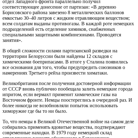
отдел Западного фронта параллельно получил
соответствующее донесение от партизан: «В деревню
Борисовского района завезено 8 металлических баллонов
емкостью 30–40 литров с жидким отравляющим веществом;
всем солдатам выданы противогазы. В каждой роте немецких
подразделений есть отделение химиков, снабженных
специальными защитными комбинезонами. Проводятся
занятия».
В общей сложности силами партизанской разведки на
территории Белоруссии были найдены 12 складов с
химическими боеприпасами. В итоге у Сталина появились
все основания для того, чтобы предупредить союзников о
намерениях Третьего рейха произвести химатаки.
Великобритания после получения достоверной информации
от СССР вновь публично пообещала залить немецкие города
ипритом, если вермахт применит химические газы на
Восточном фронте. Немцы поостереглись в очередной раз. И
более никогда не возобновляли попыток использовать
химоружие где бы то ни было.
То, что немцы в Великой Отечественной войне на самом деле
собирались применять ядовитые вещества, подтверждают
современные находки. В 1979 году немецкий склад