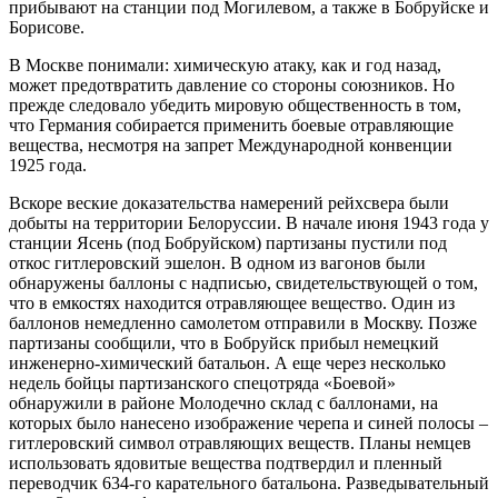
прибывают на станции под Могилевом, а также в Бобруйске и
Борисове.
В Москве понимали: химическую атаку, как и год назад,
может предотвратить давление со стороны союзников. Но
прежде следовало убедить мировую общественность в том,
что Германия собирается применить боевые отравляющие
вещества, несмотря на запрет Международной конвенции
1925 года.
Вскоре веские доказательства намерений рейхсвера были
добыты на территории Белоруссии. В начале июня 1943 года у
станции Ясень (под Бобруйском) партизаны пустили под
откос гитлеровский эшелон. В одном из вагонов были
обнаружены баллоны с надписью, свидетельствующей о том,
что в емкостях находится отравляющее вещество. Один из
баллонов немедленно самолетом отправили в Москву. Позже
партизаны сообщили, что в Бобруйск прибыл немецкий
инженерно-химический батальон. А еще через несколько
недель бойцы партизанского спецотряда «Боевой»
обнаружили в районе Молодечно склад с баллонами, на
которых было нанесено изображение черепа и синей полосы –
гитлеровский символ отравляющих веществ. Планы немцев
использовать ядовитые вещества подтвердил и пленный
переводчик 634-го карательного батальона. Разведывательный