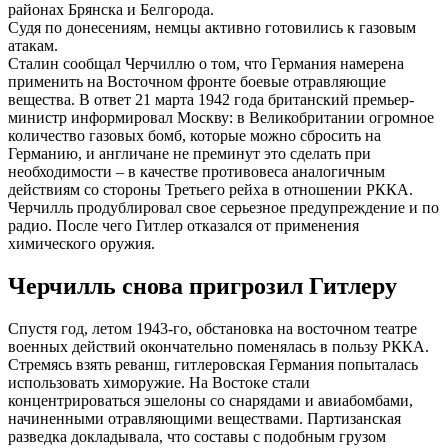
районах Брянска и Белгорода.
Судя по донесениям, немцы активно готовились к газовым
атакам.
Сталин сообщал Черчиллю о том, что Германия намерена
применить на Восточном фронте боевые отравляющие
вещества. В ответ 21 марта 1942 года британский премьер-
министр информировал Москву: в Великобритании огромное
количество газовых бомб, которые можно сбросить на
Германию, и англичане не преминут это сделать при
необходимости – в качестве противовеса аналогичным
действиям со стороны Третьего рейха в отношении РККА.
Черчилль продублировал свое серьезное предупреждение и по
радио. После чего Гитлер отказался от применения
химического оружия.
Черчилль снова пригрозил Гитлеру
Спустя год, летом 1943-го, обстановка на восточном театре
военных действий окончательно поменялась в пользу РККА.
Стремясь взять реванш, гитлеровская Германия попыталась
использовать химоружие. На Востоке стали
концентрироваться эшелоны со снарядами и авиабомбами,
начиненными отравляющими веществами. Партизанская
разведка докладывала, что составы с подобным грузом