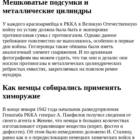
Мешковатые подсумки и
металлические цилиндры
У каждого красноармейца в РККА в Великую Отечественную
войну по уставу должна была быть в экипировке
противогазная сумка с противогазом. Однако данное
требование повсеместно не выполнялось, особенно в первые
дни войны. Гитлеровцы также обязаны были иметь
аналогичный элемент снаряжения. И по архивным
фотографиям мы можем судить, что так они и делали: они
носили противогазы в металлических цилиндрических
ребристых емкостях, закрепляемых на поясном ремне
мундира.
Как немцы собирались применять
химоружие
В конце января 1942 года начальник разведупрвления
Генштаба РККА генерал А. Панфилов получил сведения от
своего агента в Женеве, что немцы в больших количествах
изготавливают отравляющие вещества (иприт, фосген и
дифосген). Об этом было немедленно доложено И. Сталину,
равно как и о передислокации немецких химических войск в