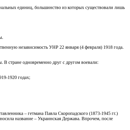
риальных единиц, большинство из которых существовали лишь
ы.
твенную независимость УНР 22 января (4 февраля) 1918 года.
ы. В стране одновременно друг с другом воевали:
19-1920 годах;
авленника – гетмана Павла Скоропадского (1873-1945 гг.)
 носила название – Украинская Держава. Впрочем, после