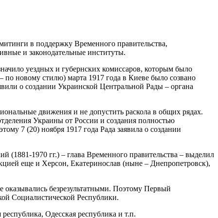
митинги в поддержку Временного правительства,
тивные и законодательные институты.
значило уездных и губернских комиссаров, которым было
 – по новому стилю) марта 1917 года в Киеве было созвано
явили о создании Украинской Центральной Рады – органа
ональные движения и не допустить раскола в общих рядах.
 отделения Украины от России и создания полностью
ому 7 (20) ноября 1917 года Рада заявила о создании
 (1881-1970 гг.) – глава Временного правительства – выделил
кцией еще и Херсон, Екатеринослав (ныне – Днепропетровск),
ице оказывались безрезультатными. Поэтому Первый
ской Социалистической Республики.
республика, Одесская республика и т.п.