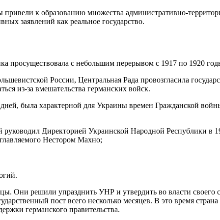
аны привели к образованию множества административно-террито
ных заявлений как реальное государство.
ика просуществовала с небольшим перерывом с 1917 по 1920 год
льшевистской России, Центральная Рада провозгласила государс
ться из-за вмешательства германских войск.
их дней, была характерной для Украины времен Гражданской войн
 руководил Директорией Украинской Народной Республики в 19
зглавляемого Нестором Махно;
огий.
ы. Они решили упразднить УНР и утвердить во власти своего ст
дарственный пост всего несколько месяцев. В это время страна
ержки германского правительства.