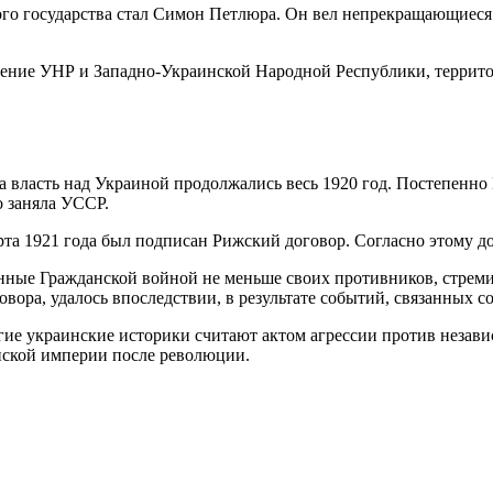
того государства стал Симон Петлюра. Он вел непрекращающиеся 
нение УНР и Западно-Украинской Народной Республики, террит
власть над Украиной продолжались весь 1920 год. Постепенно 
о заняла УССР.
та 1921 года был подписан Рижский договор. Согласно этому д
енные Гражданской войной не меньше своих противников, стреми
овора, удалось впоследствии, в результате событий, связанных 
ие украинские историки считают актом агрессии против незави
йской империи после революции.