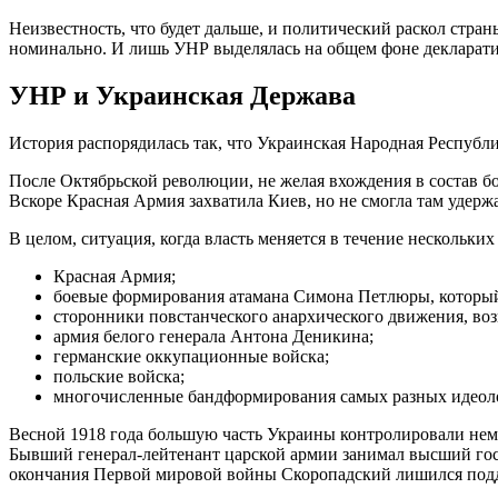
Неизвестность, что будет дальше, и политический раскол стр
номинально. И лишь УНР выделялась на общем фоне декларатив
УНР и Украинская Держава
История распорядилась так, что Украинская Народная Республ
После Октябрьской революции, не желая вхождения в состав бо
Вскоре Красная Армия захватила Киев, но не смогла там удержа
В целом, ситуация, когда власть меняется в течение нескольк
Красная Армия;
боевые формирования атамана Симона Петлюры, который
сторонники повстанческого анархического движения, во
армия белого генерала Антона Деникина;
германские оккупационные войска;
польские войска;
многочисленные бандформирования самых разных идеол
Весной 1918 года большую часть Украины контролировали немц
Бывший генерал-лейтенант царской армии занимал высший госу
окончания Первой мировой войны Скоропадский лишился подд