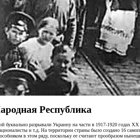
ародная Республика
й буквально разрывали Украину на части в 1917-1920 годах ХХ 
ционалисты и т.д. На территории страны было создано 16 само
особняком в этом ряду, поскольку ее считают прообразом нынеш