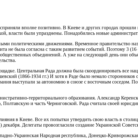
приняли вполне позитивно. В Киеве и других городах прошли 
ской, власти были упразднены. Понадобились новые администра
ичными политическими движениями. Временное правительство на
лита не была согласна с таким развитием событий. Поэтому 3 (16
х общественных объединений. А уже на следующий день они объ
льства.
щадке. Центральная Рада должна была скоординировать все наци
евский (1866-1934 гг.) И хотя в Раде было немало сторонников
ания выступали за автономию в союзе с восточным соседом. Поэт
нистративно-территориального образования. Александр Керенский
 Полтавскую и часть Черниговской. Рада считала своей юрисди
влияния в Киеве. Все их попытки утвердить свою власть в стол
25) декабря. Делегаты провозгласили создание Украинской Совет
ападно-Украинская Народная республика, Донецко-Криворожская 