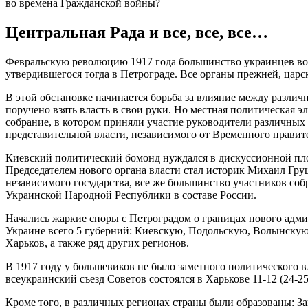
во времена Гражданской войны?
Центральная Рада и все, все, все…
Февральскую революцию 1917 года большинство украинцев вос
утвердившегося тогда в Петрограде. Все органы прежней, цар
В этой обстановке начинается борьба за влияние между разл
поручено взять власть в свои руки. Но местная политическая э
собрание, в котором приняли участие руководители различны
представительной власти, независимого от Временного правите
Киевский политический бомонд нуждался в дискуссионной пло
Председателем нового органа власти стал историк Михаил Груш
независимого государства, все же большинство участников собр
Украинской Народной Республики в составе России.
Начались жаркие споры с Петроградом о границах нового адми
Украине всего 5 губерний: Киевскую, Подольскую, Волынскую,
Харьков, а также ряд других регионов.
В 1917 году у большевиков не было заметного политического 
всеукраинский съезд Советов состоялся в Харькове 11-12 (24-
Кроме того, в различных регионах страны были образованы: З