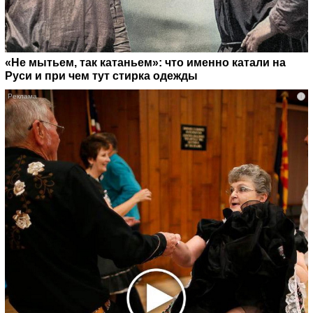
«Не мытьем, так катаньем»: что именно катали на
Руси и при чем тут стирка одежды
i