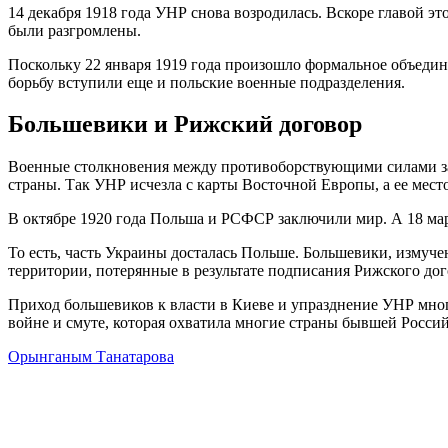
14 декабря 1918 года УНР снова возродилась. Вскоре главой э
были разгромлены.
Поскольку 22 января 1919 года произошло формальное объеди
борьбу вступили еще и польские военные подразделения.
Большевики и Рижский договор
Военные столкновения между противоборствующими силами за 
страны. Так УНР исчезла с карты Восточной Европы, а ее мест
В октябре 1920 года Польша и РСФСР заключили мир. А 18 мар
То есть, часть Украины досталась Польше. Большевики, измуч
территории, потерянные в результате подписания Рижского дог
Приход большевиков к власти в Киеве и упразднение УНР мног
войне и смуте, которая охватила многие страны бывшей Росси
Орынганым Танатарова