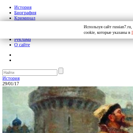
История
Биография
Криминал
СССР
Используя сайт russian7.r
Тайны
cookie, которые указаны в
Рекомендации
Реклама
О сайте
История
29/01/17