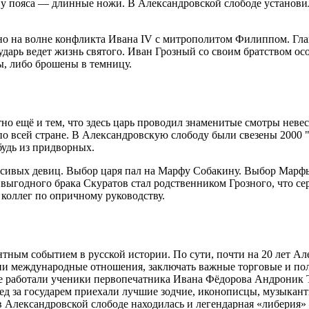
у пояса — длинные ножи. В Александровской слободе установилс
ано на волне конфликта Ивана IV с митрополитом Филиппом. Гла
дарь ведет жизнь святого. Иван Грозный со своим братством особ
ы, либо брошены в темницу.
о ещё и тем, что здесь царь проводил знаменитые смотры невес
 по всей стране. В Александровскую слободу были свезены 2000 
будь из придворных.
расивых девиц. Выбор царя пал на Марфу Собакину. Выбор Марф
выгодного брака Скуратов стал родственником Грозного, что се
 коллег по опричному руководству.
тным событием в русской истории. По сути, почти на 20 лет Ал
ии международные отношения, заключать важные торговые и по
где работали ученики первопечатника Ивана Фёдорова Андроник
ед за государем приехали лучшие зодчие, иконописцы, музыканты
 в Александровской слободе находилась и легендарная «либерия