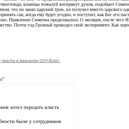
о чингизида, казанцы пожалуй воспрянут духом, подобьют Симео
твом, что он занял царский трон, но получил вместо царского о
ринять сан, когда ему будет угодно, и поступит, как Бог его н
нию. Правление Симеона продолжалось 11 месяцев, после чего И
шество. Почти год Грозный проводил свой эксперимент. Как хор
и
"
нев хотел передать власть
бности были у сотрудников