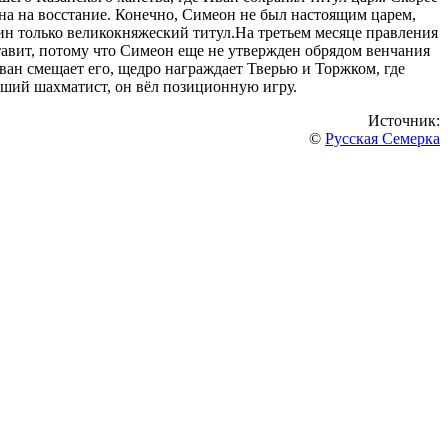
на на восстание. Конечно, Симеон не был настоящим царем,
дин только великокняжеский титул.На третьем месяце правления
аставит, потому что Симеон еще не утвержден обрядом венчания
ван смещает его, щедро награждает Тверью и Торжком, где
оший шахматист, он вёл позиционную игру.
Источник:
©
Русская Семерка