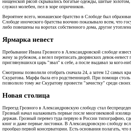
нищенской рясой скрывались богатые одежды, шитые золотом, 
служил молебен, пел в хоре опричников.
Вероятнее всего, монашеское братство в Слободе был образов
Слободе иноческого братства воочию показывало всем, что госу
либо повешены на воротах собственного дома, другие утоплен
Ярмарка невест
Пребывание Ивана Грозного в Александровской слободе известн
жену за рубежом, а велел переписать дворянских девок-невест
приглянувшихся царь "звал" к себе, а после выдавал за кого-ни
Смотрины позволили отобрать сначала 24, а затем 12 самых к
Скуратова. Марфа была его родственницей. При помощи столь 
позволило тому же Скуратову провести "зачистку" среди своих
Новая столица
Переезд Грозного в Александровскую слободу стал беспрецеден
Грозный начал налаживать первые после многовековой изоляц
держав. Грозный перевез туда первую в России типографию, 
книг и даже первые листовки. В Александровскую слободу всл
прообраз первой консерватории. Есть основания полагать, что