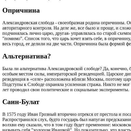
Опричнина
Александровская слобода - своеобразная родина опричнины. О
авторитарного контроля. На деле же, все было и проще, и слож
подчинялась лично царю, другая- управлялась по старой схемп
"помимо". Список того, что царь хочет взять себе, в опричнину
весь город, ее делили на две части. Опричнина была формой 
Альтернатива?
Была ли альтернатива Александровской слободе? Да, конечно, б
особым местом силы, императорской резиденцией. Царские дипл
резиденция в «селе» расположена вблизи Москвы, поэтому цар
Подступы к Слободе охраняла усиленная стража. Никто не мог
лет проводил свои политические и социальные эксперименты.
Саин-Булат
В 1575 году Иван Грозный вторично отрекся от престола и пос
Распространился слух, будто государь был напуган предсказани
волхви ему сказали, что в том году будет пременение: москов
называть себя "холопом Ивашкой". Но показательно, что власть