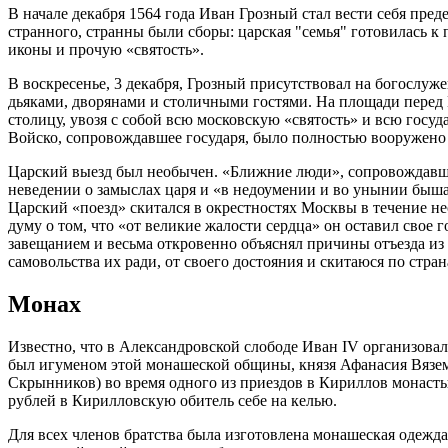
В начале декабря 1564 года Иван Грозный стал вести себя пре
странного, странны были сборы: царская "семья" готовилась к
иконы и прочую «святость».
В воскресенье, 3 декабря, Грозный присутствовал на богослу
дьяками, дворянами и столичными гостями. На площади перед
столицу, увозя с собой всю московскую «святость» и всю госуд
Войско, сопровождавшее государя, было полностью вооружено 
Царский выезд был необычен. «Ближние люди», сопровождавшие
неведении о замыслах царя и «в недоумении и во унынии быша
Царский «поезд» скитался в окрестностях Москвы в течение не
думу о том, что «от великие жалости сердца» он оставил свое г
завещанием и весьма откровенно объяснял причины отъезда из 
самовольства их ради, от своего достояния и скитаюся по страна
Монах
Известно, что в Александровской слободе Иван IV организовал
был игуменом этой монашеской общины, князя Афанасия Вяземск
Скрынников) во время одного из приездов в Кириллов монасты
рублей в Кирилловскую обитель себе на келью.
Для всех членов братства была изготовлена монашеская одежд