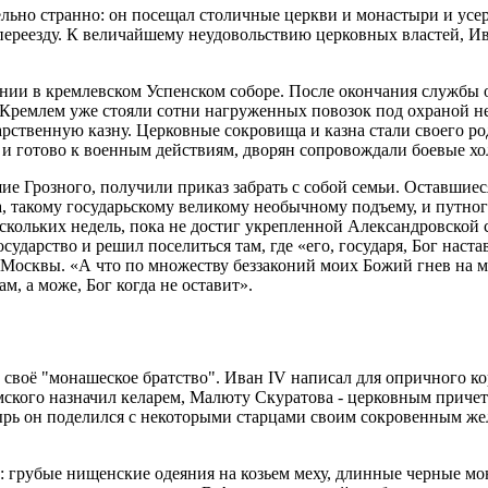
дельно странно: он посещал столичные церкви и монастыри и усе
 переезду. К величайшему неудовольствию церковных властей, Ив
жении в кремлевском Успенском соборе. После окончания службы
 Кремлем уже стояли сотни нагруженных повозок под охраной не
арственную казну. Церковные сокровища и казна стали своего род
и готово к военным действиям, дворян сопровождали боевые хо
 Грозного, получили приказ забрать с собой семьи. Оставшиес
, такому государьскому великому необычному подъему, и путног
скольких недель, пока не достиг укрепленной Александровской 
осударство и решил поселиться там, где «его, государя, Бог нас
Москвы. «А что по множеству беззаконий моих Божий гнев на ме
м, а може, Бог когда не оставит».
 своё "монашеское братство". Иван IV написал для опричного к
ого назначил келарем, Малюту Скуратова - церковным причетнико
рь он поделился с некоторыми старцами своим сокровенным жела
а: грубые нищенские одеяния на козьем меху, длинные черные м