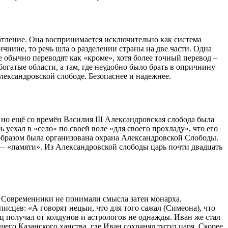
атление. Она воспринимается исключительно как система
ичнине, то речь шла о разделении страны на две части. Одна
е обычно переводят как «кроме», хотя более точный перевод –
богатые области, а там, где неудобно было брать в опричнину
лександровской слободе. Безопаснее и надежнее.
 но ещё со времён Василия III Александровская слобода была
ехал в «село» по своей воле «для своего прохладу», что его
 образом была организована охрана Александровской Слободы.
— «памяти». Из Александровской слободы царь почти двадцать
. Современники не понимали смысла затеи монарха.
писцев: «А говорят нецыи, что для того сажал (Симеона), что
ец получал от колдунов и астрологов не однажды. Иван же стал
его Казанского ханства, где Иван сохранял титул царя. Скорее