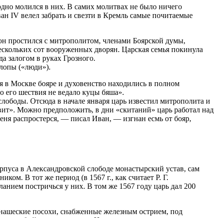
рдно молился в них. В самих молитвах не было ничего
ан IV велел забрать и свезти в Кремль самые почитаемые
 он простился с митрополитом, членами Боярской думы,
скольких сот вооруженных дворян. Царская семья покинула
а залогом в руках Грозного.
лопы («люди»).
я в Москве бояре и духовенство находились в полном
о его шествия не ведало куцы бяша».
слободы. Отсюда в начале января царь известил митрополита и
тавит». Можно предположить, в дни «скитаний» царь работал над
ня распростерся, — писал Иван, — изгнан есмь от бояр,
орпуса в Александровской слободе монастырский устав, сам
м. В тот же период (в 1567 г., как считает Р. Г.
нием постричься у них. В том же 1567 году царь дал 200
онашеские посохи, снабженные железным острием, под