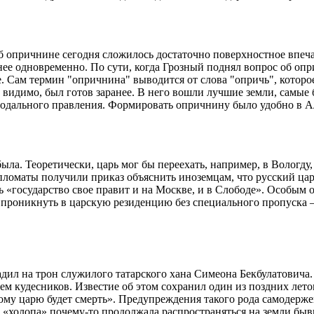
б опричнине сегодня сложилось достаточно поверхностное впеч
нее одновременно. По сути, когда Грозный поднял вопрос об опр
е. Сам термин "опричнина" выводится от слова "опричь", которо
, видимо, был готов заранее. В него вошли лучшие земли, самые 
феодального правления. Формировать опричнину было удобно в А
ыла. Теоретически, царь мог бы переехать, например, в Вологду,
оматы получили приказ объяснить иноземцам, что русский царь у
ь «государство свое правит и на Москве, и в Слободе». Особым
 проникнуть в царскую резиденцию без специального пропуска 
адил на трон служилого татарского хана Симеона Бекбулатовича
ем кудесников. Известие об этом сохранил один из поздних лето
скому царю будет смерть». Предупреждения такого рода самодерж
 «холопа» почему-то продолжала распространяться на земли бывш