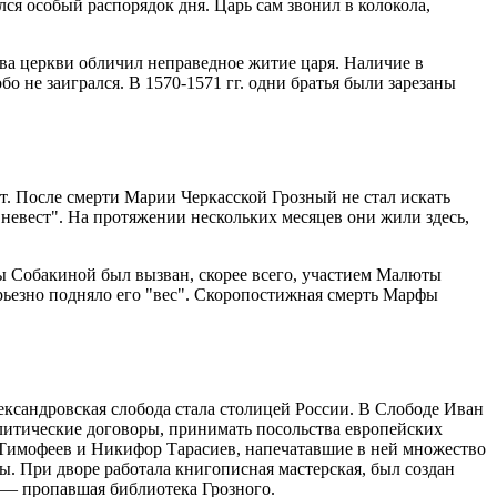
я особый распорядок дня. Царь сам звонил в колокола,
ва церкви обличил неправедное житие царя. Наличие в
о не заигрался. В 1570-1571 гг. одни братья были зарезаны
т. После смерти Марии Черкасской Грозный не стал искать
"невест". На протяжении нескольких месяцев они жили здесь,
ы Собакиной был вызван, скорее всего, участием Малюты
рьезно подняло его "вес". Скоропостижная смерть Марфы
ександровская слобода стала столицей России. В Слободе Иван
литические договоры, принимать посольства европейских
 Тимофеев и Никифор Тарасиев, напечатавшие в ней множество
. При дворе работала книгописная мастерская, был создан
» — пропавшая библиотека Грозного.