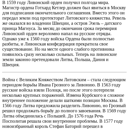
В 1559 году Ливонский орден получил полгода мира.
Магистр ордена Готхард Кетлер должен был явиться в Москву
для подписания окончательного соглашения. Вместо этого он
передал земли под протекторат Литовского княжества. Ревель
же оказался во владении Швеции, а остров Эзель – датского
принца Магнуса. За месяц до окончания срока перемирия
Ливонский орден вероломно напал на русские отряды.
Однако уже к 1560 году войска Ордена были полностью
разбиты, и Ливонская конфедерация прекратила свое
существование. Но на месте одного слабого противника
появилось сразу несколько сильных. Теперь на ливонские
земли законно претендовали Литва, Польша, Дания и
Швеция.
Война с Великим Княжеством Литовским – стала следующим
периодом борьбы Ивана Грозного за Ливонию. В 1563 году
русские войска взяли Полоцк, но после этого потерпели
несколько крупных поражений. Измена Курбского и сложное
внутреннее положение делали шаткими позиции Москвы. В
1566 году Литва предложила разделить Ливонию, но Грозный
решил продолжать борьбу до полного завоевания. В 1569 году
Литва объединилась с Польшей. До 1576 года Речь
Посполитая решала свои внутренние проблемы. В 1577 году
новоизбранный король Стефан Баторий перешел в