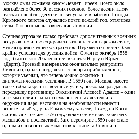
Москва была сожжена ханом Девлет-Гиреем. Всего было
разграблено более 30 русских городов, более десяти тысяч
русских погибли, десятки тысяч угнали в рабство. Походы
Крымского ханства случались почти каждый год, оттягивая
силы, брошенные на завоевание Ливонии.
Степная угроза не только требовала дополнительных военных
ресурсов, но и провоцировала разногласия в царском стане,
мешая принять единую стратегию. Первый этап войны был
крайне успешен для русских войск. С мая по октябрь 1558
года было взято 20 крепостей, включая Нарву и Юрьев
(Дерпт). Грозный намеревался окончательно разгромить
Ливонию, однако поддался на уговоры приближенных,
которые уверяли, что теперь можно обойтись и
дипломатическими усилиями. В 1559 году Москва, вместо
того чтобы закрепить военный успех, несколько раз давала
передышку противнику. Окольничий Алексей Адашев – один
из самых влиятельных государственных деятелей в
окружении царя, настаивал на необходимости нанести
решительный удар по Крымскому ханству. Поход на Крым
состоялся в том же 1559 году, однако он не имел заметных
масштабов и последствий. Зато перемирие 1559 года стало
одним из поворотных моментов в войне за Ливонию.