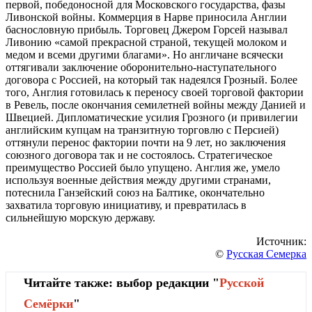
первой, победоносной для Московского государства, фазы
Ливонской войны. Коммерция в Нарве приносила Англии
баснословную прибыль. Торговец Джером Горсей называл
Ливонию «самой прекрасной страной, текущей молоком и
медом и всеми другими благами». Но англичане всячески
оттягивали заключение оборонительно-наступательного
договора с Россией, на который так надеялся Грозный. Более
того, Англия готовилась к переносу своей торговой фактории
в Ревель, после окончания семилетней войны между Данией и
Швецией. Дипломатические усилия Грозного (и привилегии
английским купцам на транзитную торговлю с Персией)
оттянули перенос фактории почти на 9 лет, но заключения
союзного договора так и не состоялось. Стратегическое
преимущество Россией было упущено. Англия же, умело
используя военные действия между другими странами,
потеснила Ганзейский союз на Балтике, окончательно
захватила торговую инициативу, и превратилась в
сильнейшую морскую державу.
Источник:
©
Русская Семерка
Читайте также: выбор редакции "
Русской
Cемёрки
"