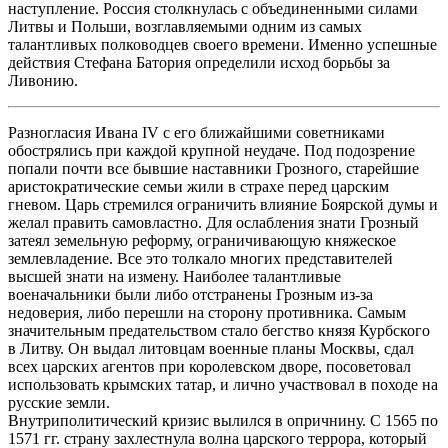
наступление. Россия столкнулась с объединенными силами
Литвы и Польши, возглавляемыми одним из самых
талантливых полководцев своего времени. Именно успешные
действия Стефана Батория определили исход борьбы за
Ливонию.
Разногласия Ивана IV c его ближайшими советниками
обострялись при каждой крупной неудаче. Под подозрение
попали почти все бывшие наставники Грозного, старейшие
аристократические семьи жили в страхе перед царским
гневом. Царь стремился ограничить влияние Боярской думы и
желал править самовластно. Для ослабления знати Грозный
затеял земельную реформу, ограничивающую княжеское
землевладение. Все это толкало многих представителей
высшей знати на измену. Наиболее талантливые
военачальники были либо отстранены Грозным из-за
недоверия, либо перешли на сторону противника. Самым
значительным предательством стало бегство князя Курбского
в Литву. Он выдал литовцам военные планы Москвы, сдал
всех царских агентов при королевском дворе, посоветовал
использовать крымских татар, и лично участвовал в походе на
русские земли.
Внутриполитический кризис вылился в опричнину. С 1565 по
1571 гг. страну захлестнула волна царского террора, который