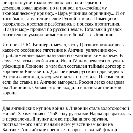
не просто уничтожил лучших воевод и серьезно
деморализовал армию, но и привел к тяжелейшему
экономическому кризису. «Царь учиниша опричнину... И от
того бысть запустение велие Руской земли». Помещики
разорялись, крестьяне разбегались в поисках пропитания.
«Глад и мор» прошел по русской земле. Тотальный упадок
значительно умалил возможности борьбы за Ливонию
Историк Р. Ю. Виппер отмечал, что у Грозного «сложилось
какое-то особенное тяготение к Англии, увлечение ею».
Приближенные даже называли его «английским царем». В
случае угрозы своей жизни, Иван IV намеревался получить
убежище в Лондоне, о чем был составлен тайный договор с
королевой Елизаветой. Долгое время русский царь видел в
Англии союзника, которым она так и не стала. Несомненно,
если бы ставка на Англию выгорела, Россия легко овладела
бы Ливонией. Однако это не входило в планы английской
короны.
Для английских купцов война в Ливонии стала золотоносной
жилой. Захваченная в 1558 году русскими Нарва превратилась
в перевалочный пункт для контрабандного оружия,
поставляемого англичанами всем участникам войн на
Балтике. Английские военные товары – важный фактор