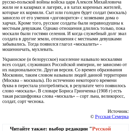
русско-польской войны войска царя Алексея Михайловича
жили не в казармах и лагерях, а в хатах коренных жителей,
которые их кормили. Сыт или голоден будет солдат (москаль)
зависело от его умения «договорится» с хозяевами дома о
харчах. Кроме того, русские солдаты были неравнодушны к
местным девушкам. Однако отношения длились только, пока
москали были гостями селения. И когда служебный долг звал
солдата в другие земли, отношения с местными девушками
забывались. Тогда появился глагол «москалить» -
мошенничать, мухлевать.
Украинское (и белорусское) население называло москалями
всех солдат, служивших Российской империи, не зависимо от
их национальности. Другая версия. Со времен образования
Московии, таким словом называли людей данной территории
(Москва – москваль). По истечению некоторого времени
буква в перестала употребляться, в результате чего появилось
слово «москаль». В словаре Бориса Гринченка (1908 г) есть
такая расшифровка слова «москаль» – сорт льна, великоросс,
солдат, сорт чеснока.
Источник:
©
Русская Семерка
Читайте также: выбор редакции "
Русской