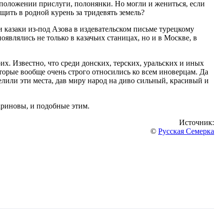
а положении прислуги, полонянки. Но могли и жениться, если
щить в родной курень за тридевять земель?
 казаки из-под Азова в издевательском письме турецкому
являлись не только в казачьих станицах, но и в Москве, в
их. Известно, что среди донских, терских, уральских и иных
оторые вообще очень строго относились ко всем иноверцам. Да
елили эти места, дав миру народ на диво сильный, красивый и
ариновы, и подобные этим.
Источник:
©
Русская Семерка