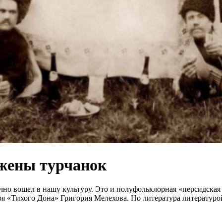
 жены турчанок
чно вошел в нашу культуру. Это и полуфольклорная «персидска
оя «Тихого Дона» Григория Мелехова. Но литература литературой,