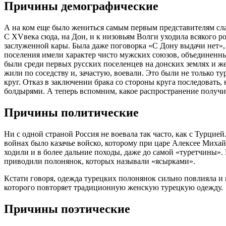
Причины демографические
А на ком еще было жениться самым первым представителям слав
С XVвека сюда, на Дон, и к низовьям Волги уходила всякого р
заслуженной кары. Была даже поговорка «С Дону выдачи нет», 
поселения имели характер чисто мужских союзов, объединенны
были среди первых русских поселенцев на донских землях и ж
жили по соседству и, зачастую, воевали. Это были не только ту
круг. Отказ в заключении брака со стороны круга последовать,
болдырями. А теперь вспомним, какое распространение получил
Причины политические
Ни с одной страной Россия не воевала так часто, как с Турци
войнах было казачье войско, которому при царе Алексее Миха
ходили и в более дальние походы, даже до самой «туретчины».
приводили полонянок, которых называли «ясырками».
Кстати говоря, одежда турецких полонянок сильно повлияла и 
которого повторяет традиционную женскую турецкую одежду.
Причины поэтические