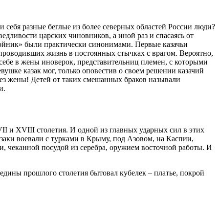
и себя разные беглые из более северных областей России люди?
едливости царских чиновников, а иной раз и спасаясь от
збойник» были практически синонимами. Первые казачьи
проводивших жизнь в постоянных стычках с врагом. Вероятно,
себе в жены иноверок, представительниц племен, с которыми
евушке казак мог, только оповестив о своем решении казачий
у без жены! Детей от таких смешанных браков называли
и.
I и XVIII столетия. И одной из главных ударных сил в этих
аки воевали с турками в Крыму, под Азовом, на Каспии,
и, чеканной посудой из серебра, оружием восточной работы. И
редины прошлого столетия бытовал кубелек – платье, покрой