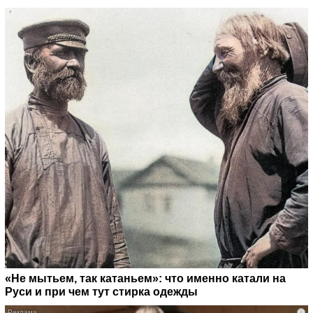
«Не мытьем, так катаньем»: что именно катали на
Руси и при чем тут стирка одежды
i