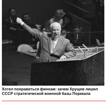
Хотел понравиться финнам: зачем Хрущев лишил
СССР стратегической военной базы Порккала