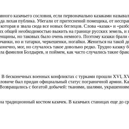
ного казачьего сословия, если первоначально казаками называл
ода лихая публика. Убегали от притеснений помещика, от несправ
которая и звала сюда все новых беглецов. Слова «казак» и «ра
х общей необходимостью выжить на границе русских земель, и 
енщины, но таковых было очень немного. Поэтому казаки брали 
рчанки, но и татарки, черкешенки, ногайки. Жениться на такой д
 конечно, мог, но случалось такое довольно редко. Трудно казак
а фамилия Болдырев, и поймем, как часто случались такие брак
ей. В бесконечных военных конфликтах с турками прошли XVI, XVI
йловиче был придан официальный статус пограничной армии. Каз
 Возвращались с богатой добычей: тканями, шалями, украшениям
на традиционный костюм казачек. В казачьих станицах еще до с