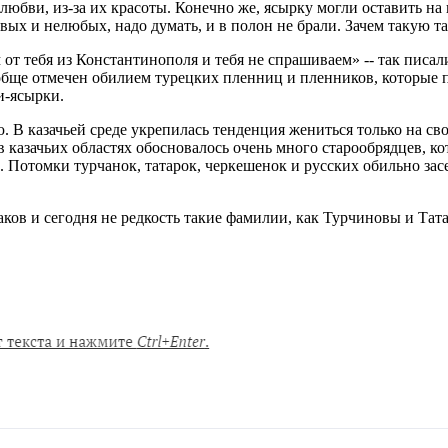
 любви, из-за их красоты. Конечно же, ясырку могли оставить н
вых и нелюбых, надо думать, и в полон не брали. Зачем такую та
т тебя из Константинополя и тебя не спрашиваем» -- так писали
обще отмечен обилием турецких пленниц и пленников, которые по
и-ясырки.
. В казачьей среде укрепилась тенденция жениться только на сво
 в казачьих областях обосновалось очень много старообрядцев, к
. Потомки турчанок, татарок, черкешенок и русских обильно зас
аков и сегодня не редкость такие фамилии, как Турчиновы и Тат