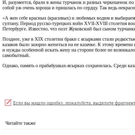
И, разумеется, брали в жены турчанок и разных черкешенок по
собой уж очень хороша и пришлась по сердцу. Так ведь некраси
«А жен себе красных (красивых) и любимых водим и выбираем о
султану. Период русско-турецких войн XVII-XVIII столетия во
Петербурге. Известно, что поэт Жуковский был сыном турчанк
Позднее, уже в XIX столетии браки с ясырками стали редкостью
казаков было зазорно жениться на не казачке. К этому времени
и нужды особенной искать жену на стороне более не возникало
самобытный.
Однако, память о прабабушках-ясырках сохранилась. Среди каз
Читайте также