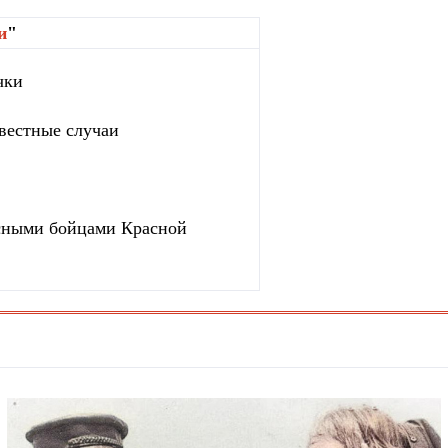
и
"
чки
вестные случаи
сными бойцами Красной