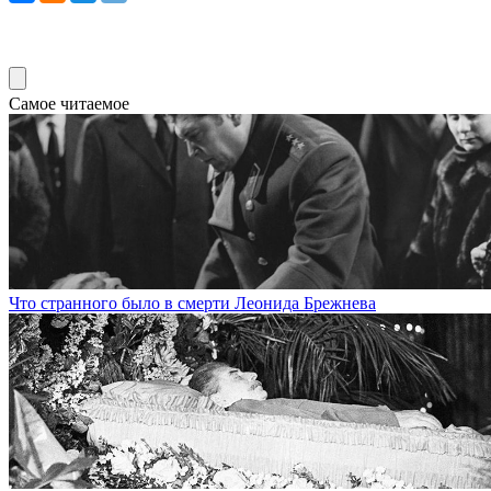
Самое читаемое
Что странного было в смерти Леонида Брежнева