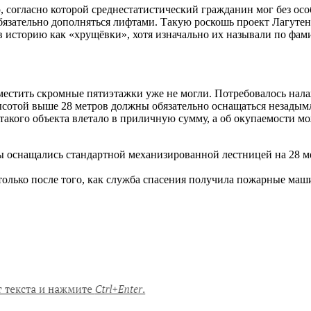
согласно которой среднестатистический гражданин мог без особ
бязательно дополняться лифтами. Такую роскошь проект Лагутен
 историю как «хрущёвки», хотя изначально их называли по фами
местить скромные пятиэтажки уже не могли. Потребовалось нал
ысотой выше 28 метров должны обязательно оснащаться незады
кого объекта влетало в приличную сумму, а об окупаемости можн
оснащались стандартной механизированной лестницей на 28 метро
олько после того, как служба спасения получила пожарные маши