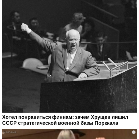
Хотел понравиться финнам: зачем Хрущев лишил
СССР стратегической военной базы Порккала
i