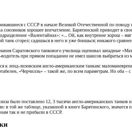
ивавшиеся с СССР в начале Великой Отечественной по поводу п
а на союзников хорошее впечатление. Барятинский приводит в с
азделение «Валентайнах»: «... Ой, как внутренне хорош – мягкая
ой танк сгорел; садишься в него и уже боишься; никакого сравнен
чания Саратовского танкового училища оценивал западные «Ма
к-водитель при прямом попадании не имел шансов выбраться из
ся к ленд-лизовским англо-американским танкам: маломаневре
белен, «Черчилль» – такой же, по всем параметрам. Но оба – с
иза было поставлено 12, 3 тысячи англо-американских танков и
: в той же таблице, указанной в книге Барятинского, значатся
инам так и не прибыли в СССР.
нки