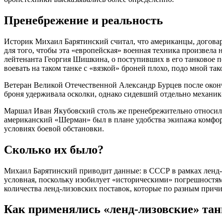
Пренебрежение и реальность
Историк Михаил Барятинский считал, что американцы, договар
для того, чтобы эта «европейская» военная техника произвел
лейтенанта Георгия Шишкина, о поступивших в его танковое подр
воевать на таком танке с «вязкой» броней плохо, подо мной так
Ветеран Великой Отечественной Александр Бурцев после окон
броня удерживала осколки, однако сидевший отдельно механи
Маршал Иван Якубовский столь же пренебрежительно относил
американский «Шерман» был в плане удобства экипажа комфорта
условиях боевой обстановки.
Сколько их было?
Михаил Барятинский приводит данные: в СССР в рамках ленд-л
условная, поскольку изобилует «историческими» погрешностями
количества ленд-лизовских поставок, которые по разным прич
Как применялись «ленд-лизовские» та