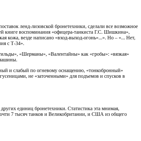
оставок ленд-лизовской бронетехники, сделали все возможное
воей книге воспоминания «офицера-танкиста Г.С. Шишкина»,
 кожа, везде написано «вход-выход-огонь»...». Но – «... Нет,
ия с Т-34».
тильды», «Шерманы», «Валентайны» как «гробы»: «вязкая»
 машины.
нный и слабый по огневому оснащению, «тонкобронный»
 гусеницами, не «заточенными» для подъемов и спусков в
 других единиц бронетехники. Статистика эта мнимая,
 почти 7 тысяч танков и Великобритании, и США из общего