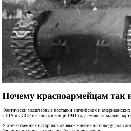
Почему красноармейцам так н
Фактически масштабные поставки английских и американских тан
США в СССР начались в конце 1941 года: «наш западные партн
У отечественных историков двоякое мнение по поводу роли ан
бронетехники высказывались более определенно.