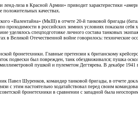
и ленд-лиза в Красной Армии» приводит характеристики «амер
ее положительных качествах.
ского «Валентайна» (МкIII) в отчете 20-й танковой бригады (ба
 по проходимости в российских зимних условиях показали себя
ние уделялось спецподготовке личного состава танковых экипа
четах в Великой Отечественной войне говорилось: технические о
ской бронетехники. Главные претензии к британскому крейсерс
 каток подвески был поврежден, танк обездвиживался; пушка оск
иллиметровой пушкой и пулеметом Дегтярева. В декабре 1941 г
к Павел Шуренков, командир танковой бригады, в отчете доклад
язи с этим настоятельно ходатайствовал перед своим командова
 советской бронетехники в сравнении с западной была неоспори