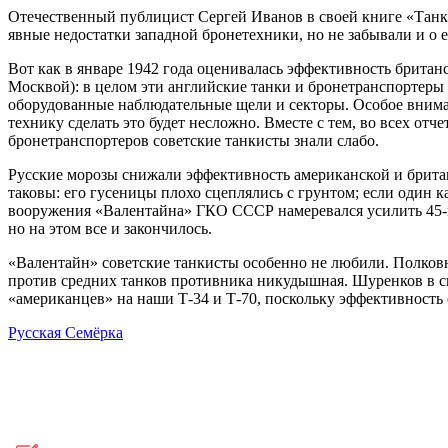
Отечественный публицист Сергей Иванов в своей книге «Танк
явные недостатки западной бронетехники, но не забывали и о 
Вот как в январе 1942 года оценивалась эффективность британ
Москвой): в целом эти английские танки и бронетранспортеры
оборудованные наблюдательные щели и секторы. Особое внима
технику сделать это будет несложно. Вместе с тем, во всех от
бронетранспортеров советские танкисты знали слабо.
Русские морозы снижали эффективность американской и британ
таковы: его гусеницы плохо сцеплялись с грунтом; если один
вооружения «Валентайна» ГКО СССР намеревался усилить 45-м
но на этом все и закончилось.
«Валентайн» советские танкисты особенно не любили. Полковни
против средних танков противника никудышная. Шуренков в св
«американцев» на наши Т-34 и Т-70, поскольку эффективность
Русская Семёрка