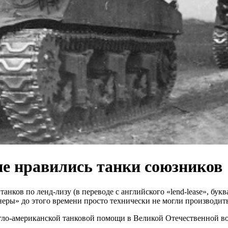
е нравились танки союзников
ков по ленд-лизу (в переводе с английского «lend-lease», буква
еры» до этого времени просто технически не могли производить
гло-американской танковой помощи в Великой Отечественной во