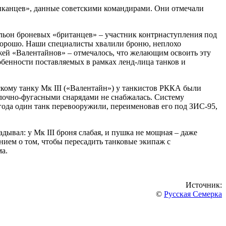
иканцев», данные советскими командирами. Они отмечали
тальон броневых «британцев» – участник контрнаступления под
 хорошо. Наши специалисты хвалили броню, неплохо
жей «Валентайнов» – отмечалось, что желающим освоить эту
собенности поставляемых в рамках ленд-лица танков и
кому танку Мк III («Валентайн») у танкистов РККА были
олочно-фугасными снарядами не снабжалась. Систему
ода один танк перевооружили, переименовав его под ЗИС-95,
ывал: у Мк III броня слабая, и пушка не мощная – даже
нием о том, чтобы пересадить танковые экипаж с
ма.
Источник:
©
Русская Семерка