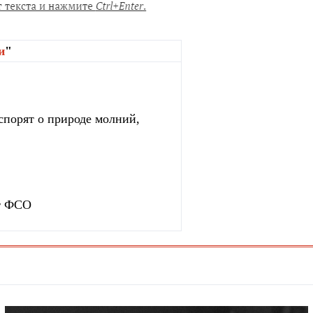
и
"
спорят о природе молний,
ет ФСО