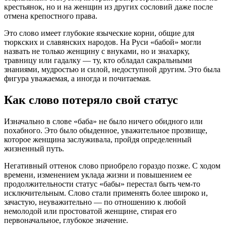
крестьянок, но и на женщин из других сословий даже после
отмена крепостного права.
Это слово имеет глубокие языческие корни, общие для
тюркских и славянских народов. На Руси «бабой» могли
назвать не только женщину с внуками, но и знахарку,
травницу или гадалку — ту, кто обладал сакральными
знаниями, мудростью и силой, недоступной другим. Это была
фигура уважаемая, а иногда и почитаемая.
Как слово потеряло свой статус
Изначально в слове «баба» не было ничего обидного или
похабного. Это было обыденное, уважительное прозвище,
которое женщина заслуживала, пройдя определенный
жизненный путь.
Негативный оттенок слово приобрело гораздо позже. С ходом
времени, изменением уклада жизни и повышением ее
продолжительности статус «бабы» перестал быть чем-то
исключительным. Слово стали применять более широко и,
зачастую, неуважительно — по отношению к любой
немолодой или простоватой женщине, стирая его
первоначальное, глубокое значение.