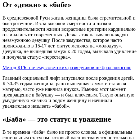
От «девки» к «бабе»
В средневековой Руси жизнь женщины была стремительной и
быстротечной. Из-за высокой смертности и низкой
продолжительности жизни возрастные критерии кардинально
отличались от современных. Девка
-
так называли каждую
незамужнюю девушку. После замужества, которое часто
происходило в 15-17 лет, статус менялся на «молодуху».
Девушка, не вышедшая замуж к 20 годам, вызывала удивление
и получала статус «перестарка».
Метод КГБ: почему советских разведчиков не брал алкоголь
Главный социальный лифт запускался после рождения детей.
К 30-35 годам женщина, рано вышедшая замуж и ставшая
матерью, часто уже нянчила внуков. Именно этот момент —
превращение в бабушку — и был ключевым. Такую опытную,
умудренную жизнью и родом женщину и начинали
уважительно называть «бабой».
«Баба» — это статус и уважение
В те времена «баба» было не просто словом, а официальным
социальным статусом, который распространялся не только на