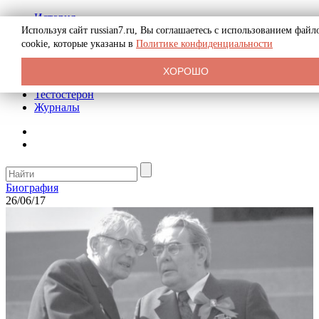
История
Биография
Используя сайт russian7.ru, Вы соглашаетесь с использованием файл
Криминал
cookie, которые указаны в
Политике конфиденциальности
Реклама на сайте
О сайте
ХОРОШО
Рекомендательные статьи
Тестостерон
Журналы
Биография
26/06/17