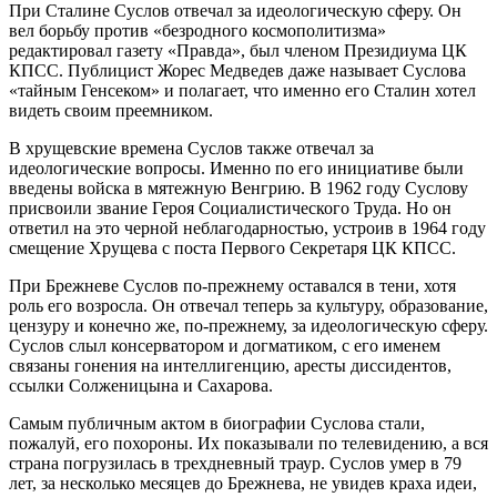
При Сталине Суслов отвечал за идеологическую сферу. Он
вел борьбу против «безродного космополитизма»
редактировал газету «Правда», был членом Президиума ЦК
КПСС. Публицист Жорес Медведев даже называет Суслова
«тайным Генсеком» и полагает, что именно его Сталин хотел
видеть своим преемником.
В хрущевские времена Суслов также отвечал за
идеологические вопросы. Именно по его инициативе были
введены войска в мятежную Венгрию. В 1962 году Суслову
присвоили звание Героя Социалистического Труда. Но он
ответил на это черной неблагодарностью, устроив в 1964 году
смещение Хрущева с поста Первого Секретаря ЦК КПСС.
При Брежневе Суслов по-прежнему оставался в тени, хотя
роль его возросла. Он отвечал теперь за культуру, образование,
цензуру и конечно же, по-прежнему, за идеологическую сферу.
Суслов слыл консерватором и догматиком, с его именем
связаны гонения на интеллигенцию, аресты диссидентов,
ссылки Солженицына и Сахарова.
Самым публичным актом в биографии Суслова стали,
пожалуй, его похороны. Их показывали по телевидению, а вся
страна погрузилась в трехдневный траур. Суслов умер в 79
лет, за несколько месяцев до Брежнева, не увидев краха идеи,