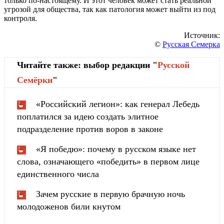
только по-настоящему. И этот человек может стать реальной
угрозой для общества, так как патология может выйти из под
контроля.
Источник:
©
Русская Семерка
Читайте также: выбор редакции "
Русской
Cемёрки
"
«Российский легион»: как генерал Лебедь
поплатился за идею создать элитное
подразделение против воров в законе
«Я победю»: почему в русском языке нет
слова, означающего «победить» в первом лице
единственного числа
Зачем русские в первую брачную ночь
молодоженов били кнутом