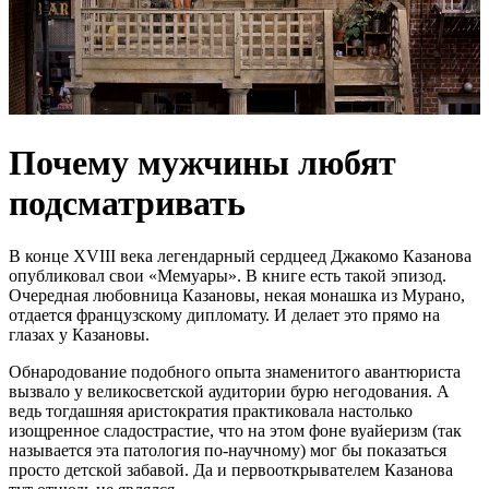
Почему мужчины любят
подсматривать
В конце XVIII века легендарный сердцеед Джакомо Казанова
опубликовал свои «Мемуары». В книге есть такой эпизод.
Очередная любовница Казановы, некая монашка из Мурано,
отдается французскому дипломату. И делает это прямо на
глазах у Казановы.
Обнародование подобного опыта знаменитого авантюриста
вызвало у великосветской аудитории бурю негодования. А
ведь тогдашняя аристократия практиковала настолько
изощренное сладострастие, что на этом фоне вуайеризм (так
называется эта патология по-научному) мог бы показаться
просто детской забавой. Да и первооткрывателем Казанова