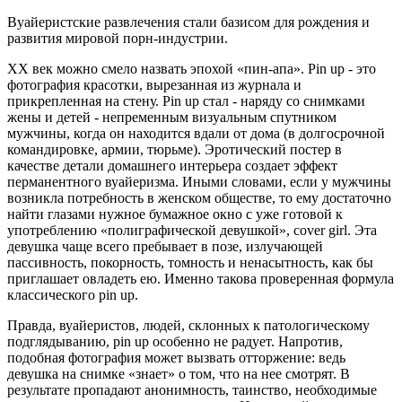
Вуайеристские развлечения стали базисом для рождения и
развития мировой порн-индустрии.
XX век можно смело назвать эпохой «пин-апа». Pin up - это
фотография красотки, вырезанная из журнала и
прикрепленная на стену. Pin up стал - наряду со снимками
жены и детей - непременным визуальным спутником
мужчины, когда он находится вдали от дома (в долгосрочной
командировке, армии, тюрьме). Эротический постер в
качестве детали домашнего интерьера создает эффект
перманентного вуайеризма. Иными словами, если у мужчины
возникла потребность в женском обществе, то ему достаточно
найти глазами нужное бумажное окно с уже готовой к
употреблению «полиграфической девушкой», cover girl. Эта
девушка чаще всего пребывает в позе, излучающей
пассивность, покорность, томность и ненасытность, как бы
приглашает овладеть ею. Именно такова проверенная формула
классического pin up.
Правда, вуайеристов, людей, склонных к патологическому
подглядыванию, pin up особенно не радует. Напротив,
подобная фотография может вызвать отторжение: ведь
девушка на снимке «знает» о том, что на нее смотрят. В
результате пропадают анонимность, таинство, необходимые