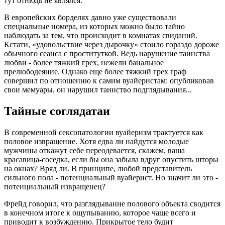
тут отнюдь не являлся.
В европейских борделях давно уже существовали
специальные номера, из которых можно было тайно
наблюдать за тем, что происходит в комнатах свиданий.
Кстати, «удовольствие через дырочку» стоило гораздо дороже
обычного сеанса с проституткой. Ведь нарушение таинства
любви - более тяжкий грех, нежели банальное
прелюбодеяние. Однако еще более тяжкий грех граф
совершил по отношению к самим вуайеристам: опубликовав
свои мемуары, он нарушил таинство подглядывания...
Тайные соглядатаи
В современной сексопатологии вуайеризм трактуется как
половое извращение. Хотя едва ли найдутся молодые
мужчины откажут себе переодевается, скажем, ваша
красавица-соседка, если бы она забыла вдруг опустить шторы
на окнах? Вряд ли. В принципе, любой представитель
сильного пола - потенциальный вуайерист. Но значит ли это -
потенциальный извращенец?
Фрейд говорил, что разглядывание полового объекта сводится
в конечном итоге к ощупыванию, которое чаще всего и
приводит к возбуждению. Прикрытое тело будит