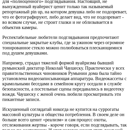
для «полноценного» подглядывания. Настоящий, не
вынужденный вуайерист ценит только так называемый
репортажный pin up, на котором девушка либо не подозревает,
что ее фотографируют, либо делает вид, что не подозревает -
во всяком случае, не строит глазки и не облизывается в
объектив камеры.
Респектабельные любители подглядывания предпочитают
специальные закрытые клубы, где за ужином через огромное
тонированное стекло можно полюбоваться плескающимися
под душем девушками.
Например, страдал тяжелой формой вуайризма бывший
румынский диктатор Николай Чаушеску. Практически у всех
правительственных чиновников Румынии дома была тайно
установлена видеозаписывающая аппаратура. Видеокассеты с
крамольными беседами в семейном кругу оседали в службе
безопасности, а постельные сцены передавались в видеотеку
вождя. Чаушеску с женой очень любили просматривать эти
пикантные записи.
Искушенный соглядатай никогда не купится на суррогаты
массовой культуры и общества потребления. В своем деле он
больше всего ценит «реализм» и сам процесс охоты,
отслеживания жертвы - короче говоря, если подглядывать, так