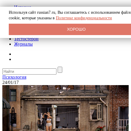
История
Биография
Используя сайт russian7.ru, Вы соглашаетесь с использованием файл
Криминал
cookie, которые указаны в
Политике конфиденциальности
Реклама на сайте
О сайте
ХОРОШО
Рекомендательные статьи
Тестостерон
Журналы
Психология
24/01/17