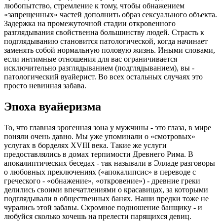
любопытство, стремление к тому, чтобы обнажением
«запрещенных» частей дополнить образ сексуального объекта.
Задержка на промежуточной стадии откровенного
разглядывания свойственна большинству людей. Страсть к
подглядыванию становится патологической, когда начинает
заменять собой нормальную половую жизнь. Иными словами,
если интимные отношения для вас ограничивается
исключительно разглядыванием (подглядыванием), вы -
патологический вуайерист. Во всех остальных случаях это
просто невинная забава.
Эпоха вуайеризма
То, что главная эрогенная зона у мужчины - это глаза, в мире
поняли очень давно. Мы уже упоминали о «смотровых»
услугах в борделях XVIII века. Такие же услуги
предоставлялись в домах терпимости Древнего Рима. В
апокалиптических беседах - так называли в Элладе разговоры
о любовных преключениях («апокалипсис» в переводе с
греческого - «обнажение», «откровение») - древние греки
делились своими впечатлениями о красавицах, за которыми
подглядывали в общественных банях. Наши предки тоже не
чурались этой забавы. Скромное подношение банщику - и
любуйся сколько хочешь на прелести парящихся девиц.