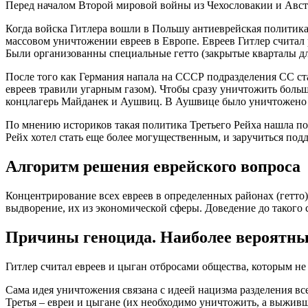
Перед началом Второй мировой войны из Чехословакии и Австр
Когда войска Гитлера вошли в Польшу антиеврейская политика
массовом уничтожении евреев в Европе. Евреев Гитлер считал р
Были организованны специальные гетто (закрытые кварталы дл
После того как Германия напала на СССР подразделения СС ста
евреев травили угарным газом). Чтобы сразу уничтожить больш
концлагерь Майданек и Аушвиц. В Аушвице было уничтожено до 1
По мнению историков такая политика Третьего Рейха нашла по
Рейх хотел стать еще более могущественным, и заручиться под
Алгоритм решения еврейского вопроса
Концентрирование всех евреев в определенных районах (гетто)
выдворение, их из экономической сферы. Доведение до такого 
Причины геноцида. Наиболее вероятны
Гитлер считал евреев и цыган отбросами общества, которым не
Сама идея уничтожения связана с идеей нацизма разделения вс
Третья – евреи и цыгане (их необходимо уничтожить, а выживши