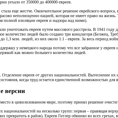
ии уехало от 350000 до 400000 евреев.
 стала еще жестче. Окончательное решение еврейского вопроса
асово неполноценно нацией, которая не имеет право на жизнь. Т
я полной изоляции евреев и надзора над ними).
ли уничтожать евреев путем массового расстрела. В 1941 году д
ое количество людей было создано три концлагеря (Белжец, Треб
,3 млн. людей, из них около 1.1 - евреев. За весь период войны
ддержку у немецкого народа потому что все забранное у евреев
держкой как можно большего количества людей.
. Отделение евреев от других национальностей. Вытеснение их 
состояния, когда труд остается единственной возможностью для
е версии
 место в цивилизованном мире, поэтому принял решение очистит
ех национальностей на несколько групп: первая – правящая верх
х превратить в рабов). Евреев Гитлер обвинял во всех грехах, 