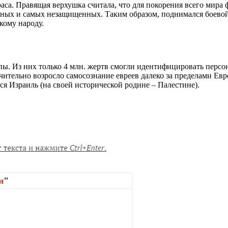
аса. Правящая верхушка считала, что для покорения всего мира
одных и самых незащищенных. Таким образом, поднимался боевой
кому народу.
опы. Из них только 4 млн. жертв смогли идентифицировать персо
начительно возросло самосознание евреев далеко за пределами Е
ся Израиль (на своей исторической родине – Палестине).
и
"