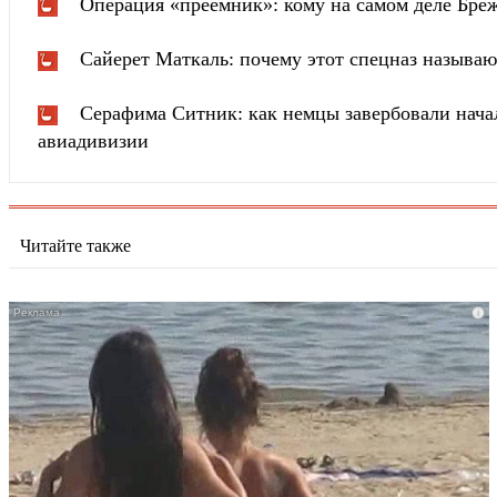
Операция «преемник»: кому на самом деле Бреж
Сайерет Маткаль: почему этот спецназ называ
Серафима Ситник: как немцы завербовали нача
авиадивизии
Читайте также
i