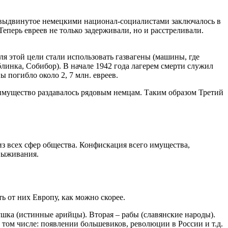
, выдвинутое немецкими национал-социалистами заключалось в
еперь евреев не только задерживали, но и расстреливали.
ля этой цели стали использовать газвагены (машины, где
линка, Собибор). В начале 1942 года лагерем смерти служил
 погибло около 2, 7 млн. евреев.
 имущество раздавалось рядовым немцам. Таким образом Третий
из всех сфер общества. Конфискация всего имущества,
 выживания.
ь от них Европу, как можно скорее.
ушка (истинные арийцы). Вторая – рабы (славянские народы).
в том числе: появлении большевиков, революции в России и т.д.