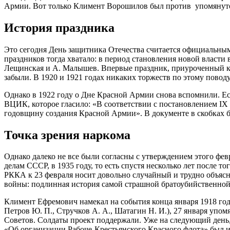
Армии. Вот только Климент Ворошилов был против упомянутой
История праздника
Это сегодня День защитника Отечества считается официальны
праздников тогда хватало: в период становления новой власти
Лещинская и А. Малышев. Впервые праздник, приуроченный к г
забыли. В 1920 и 1921 годах никаких торжеств по этому повод
Однако в 1922 году о Дне Красной Армии снова вспомнили. Ес
ВЦИК, которое гласило: «В соответствии с постановлением 
годовщину создания Красной Армии». В документе в скобках бы
Точка зрения наркома
Однако далеко не все были согласны с утверждением этого фе
делам СССР, в 1935 году, то есть спустя несколько лет после 
РККА к 23 февраля носит довольно случайный и трудно объясн
войны: подлинная история самой страшной братоубийственной
Климент Ефремович намекал на события конца января 1918 года
Петров Ю. П., Стручков А. А., Шатагин Н. И.), 27 января упо
Советов. Солдаты проект поддержали. Уже на следующий день, 
«Об организации Рабоче-Крестьянского Красного флота» был и