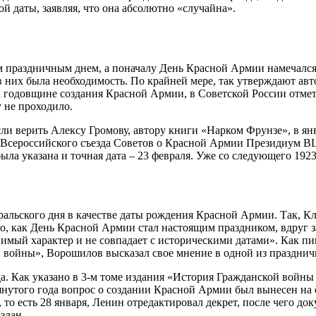
 даты, заявляя, что она абсолютно «случайна».
м праздничным днем, а поначалу День Красной Армии намечался
 в них была необходимость. По крайней мере, так утверждают ав
одовщине создания Красной Армии, в Советской России отметил
у не проходило.
ли верить Алексу Громову, автору книги «Нарком Фрунзе», в я
IX Всероссийского съезда Советов о Красной Армии Президиум
ла указана и точная дата – 23 февраля. Уже со следующего 192
вральского дня в качестве даты рождения Красной Армии. Так,
того, как День Красной Армии стал настоящим праздником, вдруг
имый характер и не совпадает с историческими датами». Как пи
 войны», Ворошилов высказал свое мнение в одной из празднич
. Как указано в 3-м томе издания «История Гражданской войны в
мянутого года вопрос о создании Красной Армии был вынесен на 
то есть 28 января, Ленин отредактировал декрет, после чего до
здан.