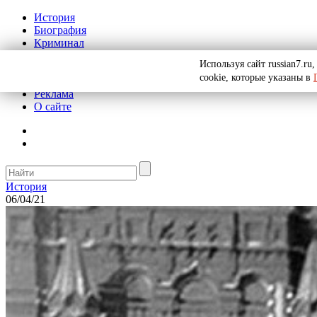
История
Биография
Криминал
СССР
Используя сайт russian7.r
Тайны
cookie, которые указаны в
Рекомендации
Реклама
О сайте
История
06/04/21