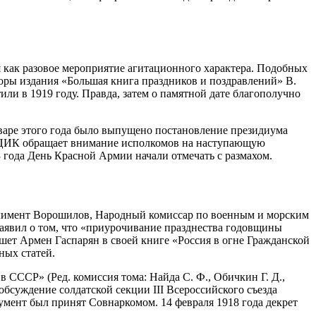
 как разовое мероприятие агитационного характера. Подобных
торы издания «Большая книга праздников и поздравлений» В.
и в 1919 году. Правда, затем о памятной дате благополучно
нваре этого года было выпущено постановление президиума
 ВЦИК обращает внимание исполкомов на наступающую
3 года День Красной Армии начали отмечать с размахом.
 Климент Ворошилов, Народный комиссар по военным и морским
 заявил о том, что «приурочивание празднества годовщины
шет Армен Гаспарян в своей книге «Россия в огне Гражданской
ных статей.
 СССР» (Ред. комиссия тома: Найда С. Ф., Обичкин Г. Д.,
обсуждение солдатской секции III Всероссийского съезда
кумент был принят Совнаркомом. 14 февраля 1918 года декрет