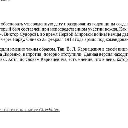
л обосновать утвержденную дату празднования годовщины созда
торый был составлен при непосредственном участии вождя. Как 
», Виктор Суворов), во время Первой Мировой войны немцы дви
 и через Нарву. Однако 23 февраля 1918 года армия под командо
одили именно таким образом. Так, В. Л. Карнацевич в своей кни
 Дыбенко, напротив, позорно отступили. Данная версия находит
рвы. Хотя, по словам Карнацевича, есть мнение, что в день, ко