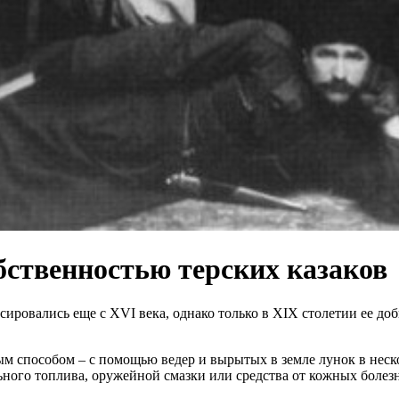
бственностью терских казаков
ировались еще с XVI века, однако только в XIX столетии ее до
 способом – с помощью ведер и вырытых в земле лунок в неско
ьного топлива, оружейной смазки или средства от кожных болез