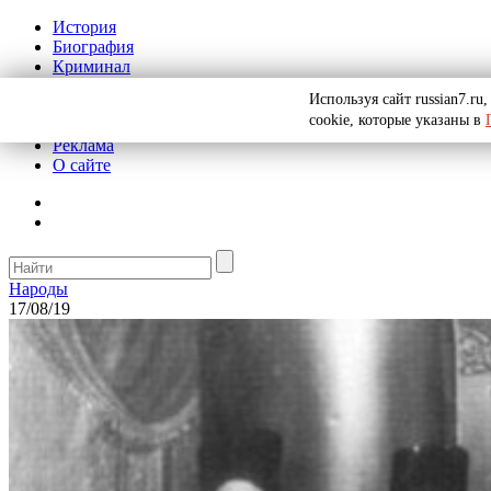
История
Биография
Криминал
СССР
Используя сайт russian7.r
Тайны
cookie, которые указаны в
Рекомендации
Реклама
О сайте
Народы
17/08/19