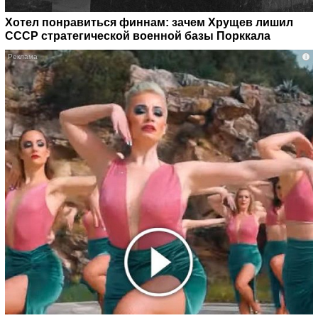
Хотел понравиться финнам: зачем Хрущев лишил
СССР стратегической военной базы Порккала
i