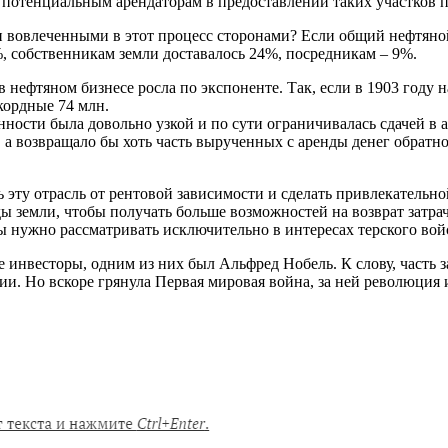
 потенциальным арендаторам в предоставлении таких участков п
 вовлеченными в этот процесс сторонами? Если общий нефтяной
, собственникам земли доставалось 24%, посредникам – 9%.
нефтяном бизнесе росла по экспоненте. Так, если в 1903 году н
екордные 74 млн.
ости была довольно узкой и по сути ограничивалась сдачей в а
, а возвращало бы хоть часть вырученных с аренды денег обратно
 эту отрасль от рентовой зависимости и сделать привлекательно
ды земли, чтобы получать больше возможностей на возврат затр
ды нужно рассматривать исключительно в интересах терского вой
е инвесторы, одним из них был Альфред Нобель. К слову, часть
и. Но вскоре грянула Первая мировая война, за ней революция