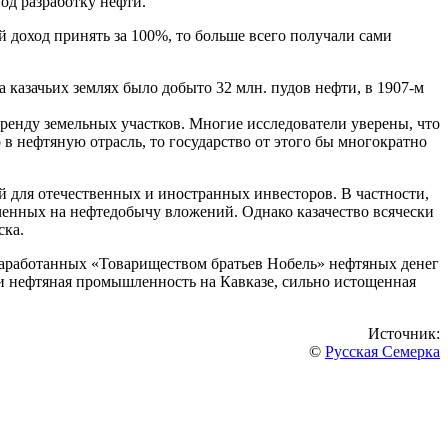
од разработку нефти.
 доход принять за 100%, то больше всего получали сами
а казачьих землях было добыто 32 млн. пудов нефти, в 1907-м
ренду земельных участков. Многие исследователи уверены, что
 в нефтяную отрасль, то государство от этого бы многократно
й для отечественных и иностранных инвесторов. В частности,
аченных на нефтедобычу вложений. Однако казачество всячески
ска.
 заработанных «Товариществом братьев Нобель» нефтяных денег
 и нефтяная промышленность на Кавказе, сильно истощенная
Источник:
©
Русская Семерка