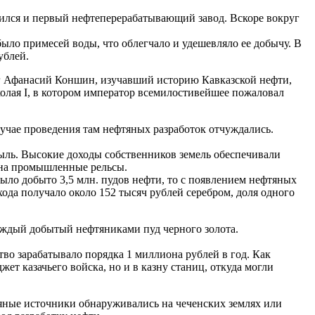
вился и первый нефтеперерабатывающий завод. Вскоре вокруг
было примесей воды, что облегчало и удешевляло ее добычу. В
ублей.
лог Афанасий Коншин, изучавший историю Кавказской нефти,
колая I, в котором император всемилостивейшее пожаловал
лучае проведения там нефтяных разработок отчуждались.
быль. Высокие доходы собственников земель обеспечивали
и на промышленные рельсы.
ыло добыто 3,5 млн. пудов нефти, то с появлением нефтяных
хода получало около 152 тысяч рублей серебром, доля одного
каждый добытый нефтяниками пуд черного золота.
тво зарабатывало порядка 1 миллиона рублей в год. Как
ет казачьего войска, но и в казну станиц, откуда могли
яные источники обнаруживались на чеченских землях или