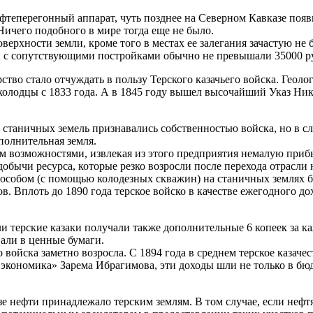
фтеперегонный аппарат, чуть позднее на Северном Кавказе поя
ичего подобного в мире тогда еще не было.
верхности земли, кроме того в местах ее залегания зачастую не 
ы с сопутствующими постройками обычно не превышали 35000 р
ство стало отчуждать в пользу Терского казачьего войска. Гео
е колодцы с 1833 года. А в 1845 году вышел высочайший Указ Ни
 станичных земель признавались собственностью войска, но в с
полнительная земля.
им возможностями, извлекая из этого предприятия немалую при
добычи ресурса, которые резко возросли после перехода отрасл
пособом (с помощью колодезных скважин) на станичных землях б
в. Вплоть до 1890 года терское войско в качестве ежегодного до
и терские казаки получали также дополнительные 6 копеек за 
али в ценные бумаги.
ойска заметно возросла. С 1894 года в среднем терское казачес
экономика» Зарема Ибрагимова, эти доходы шли не только в бюдж
 нефти принадлежало терским землям. В том случае, если нефт