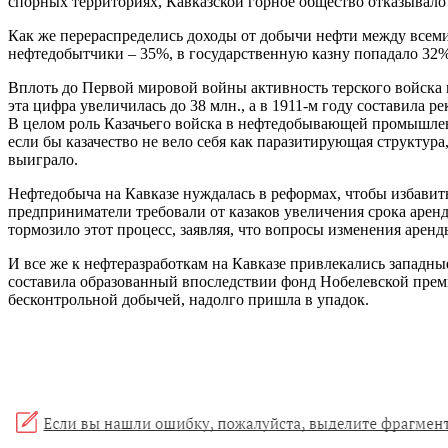
спорных территориях, Кавказской горное общество отказывало
Как же перераспределись доходы от добычи нефти между всеми
нефтедобытчики – 35%, в государственную казну попадало 32%
Вплоть до Первой мировой войны активность терского войска в 
эта цифра увеличилась до 38 млн., а в 1911-м году составила р
В целом роль Казачьего войска в нефтедобывающей промышленн
если бы казачество не вело себя как паразитирующая структура
выиграло.
Нефтедобыча на Кавказе нуждалась в реформах, чтобы избавить
предприниматели требовали от казаков увеличения срока арен
тормозило этот процесс, заявляя, что вопросы изменения арен
И все же к нефтеразработкам на Кавказе привлекались западны
составила образованный впоследствии фонд Нобелевской преми
бесконтрольной добычей, надолго пришла в упадок.