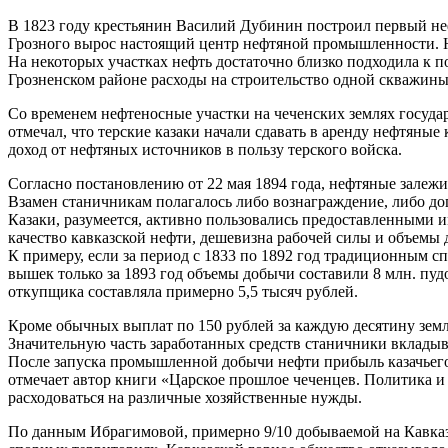
В 1823 году крестьянин Василий Дубинин построил первый не
Грозного вырос настоящий центр нефтяной промышленности. Н
На некоторых участках нефть достаточно близко подходила к по
Грозненском районе расходы на строительство одной скважин
Со временем нефтеносные участки на чеченских землях государ
отмечал, что терские казаки начали сдавать в аренду нефтяны
доход от нефтяных источников в пользу терского войска.
Согласно постановлению от 22 мая 1894 года, нефтяные залежи
Взамен станичникам полагалось либо вознаграждение, либо до
Казаки, разумеется, активно пользовались предоставленными 
качество кавказской нефти, дешевизна рабочей силы и объемы 
К примеру, если за период с 1833 по 1892 год традиционным с
вышек только за 1893 год объемы добычи составили 8 млн. пудо
откупщика составляла примерно 5,5 тысяч рублей.
Кроме обычных выплат по 150 рублей за каждую десятину земл
Значительную часть заработанных средств станичники вкладыв
После запуска промышленной добычи нефти прибыль казачьего в
отмечает автор книги «Царское прошлое чеченцев. Политика и 
расходоваться на различные хозяйственные нужды.
По данным Ибрагимовой, примерно 9/10 добываемой на Кавказе