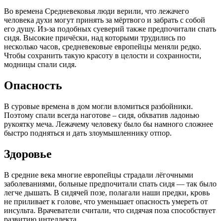
Во времена Средневековья люди верили, что лежачего
человека духи могут принять за мёртвого и забрать с собой
его душу. Из-за подобных суеверий также предпочитали спать
сидя. Высокие причёски, над которыми трудились по
несколько часов, средневековые европейцы меняли редко.
Чтобы сохранить такую красоту в целости и сохранности,
модницы спали сидя.
Опасность
В суровые времена в дом могли вломиться разбойники.
Поэтому спали всегда наготове – сидя, обхватив ладонью
рукоятку меча. Лежачему человеку было бы намного сложнее
быстро подняться и дать злоумышленнику отпор.
Здоровье
В средние века многие европейцы страдали лёгочными
заболеваниями, больные предпочитали спать сидя — так было
легче дышать. В сидячей позе, полагали наши предки, кровь
не приливает к голове, что уменьшает опасность умереть от
инсульта. Врачеватели считали, что сидячая поза способствует
развитию интеллекта.