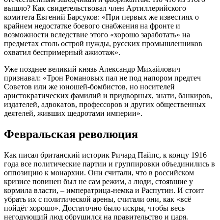
вышло? Как свидетельствовал член Артиллерийского
комитета Евгений Барсуков: «При первых же известиях о
крайнем недостатке боевого снабжения на фронте и
возможности вследствие этого «хорошо заработать» на
предметах столь острой нужды, русских промышленников
охватил беспримерный ажиотаж».
Уже позднее великий князь Александр Михайлович
признавал: «Трон Романовых пал не под напором предтеч
Советов или же юношей-бомбистов, но носителей
аристократических фамилий и придворных, знати, банкиров,
издателей, адвокатов, профессоров и других общественных
деятелей, живших щедротами империи».
Февральская революция
Как писал британский историк Ричард Пайпс, к концу 1916
года все политические партии и группировки объединились в
оппозицию к монархии. Они считали, что в российском
кризисе повинен был не сам режим, а люди, стоявшие у
кормила власти, – императрица-немка и Распутин. И стоит
убрать их с политической арены, считали они, как «всё
пойдёт хорошо». Достаточно было искры, чтобы весь
негодующий люд обрушился на правительство и царя.