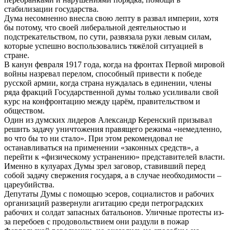
стабилизации государства.
Дума несомненно внесла свою лепту в развал империи, хотя
бы потому, что своей либеральной деятельностью и
подстрекательством, по сути, развязала руки левым силам,
которые успешно воспользовались тяжёлой ситуацией в
стране.
В канун февраля 1917 года, когда на фронтах Первой мировой
войны назревал перелом, способный привести к победе
русской армии, когда страна нуждалась в единении, члены
ряда фракций Государственной думы только усиливали свой
курс на конфронтацию между царём, правительством и
обществом.
Один из думских лидеров Александр Керенский призывал
решить задачу уничтожения правящего режима «немедленно,
во что бы то ни стало». При этом рекомендовал не
останавливаться на применении «законных средств», а
перейти к «физическому устранению» представителей власти.
Именно в кулуарах Думы зрел заговор, ставивший перед
собой задачу свержения государя, а в случае необходимости –
цареубийства.
Депутаты Думы с помощью эсеров, социалистов и рабочих
организаций развернули агитацию среди петроградских
рабочих и солдат запасных батальонов. Уличные протесты из-
за перебоев с продовольствием они раздули в пожар