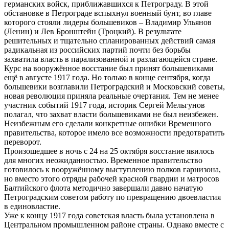
германских войск, приближавшихся к Петрограду. В этой
обстановке в Петрограде вспыхнул военный бунт, во главе
которого стояли лидеры большевиков – Владимир Ульянов
(Ленин) и Лев Бронштейн (Троцкий). В результате
решительных и тщательно спланированных действий самая
радикальная из российских партий почти без борьбы
захватила власть в парализованной и разлагающейся стране.
Курс на вооружённое восстание был принят большевиками
ещё в августе 1917 года. Но только в конце сентября, когда
большевики возглавили Петроградский и Московский советы,
новая революция приняла реальные очертания. Тем не менее
участник событий 1917 года, историк Сергей Мельгунов
полагал, что захват власти большевиками не был неизбежен.
Неизбежным его сделали конкретные ошибки Временного
правительства, которое имело все возможности предотвратить
переворот.
Произошедшее в ночь с 24 на 25 октября восстание явилось
для многих неожиданностью. Временное правительство
готовилось к вооружённому выступлению полков гарнизона,
но вместо этого отряды рабочей красной гвардии и матросов
Балтийского флота методично завершали давно начатую
Петроградским советом работу по превращению двоевластия
в единовластие.
Уже к концу 1917 года советская власть была установлена в
Центральном промышленном районе страны. Однако вместе с