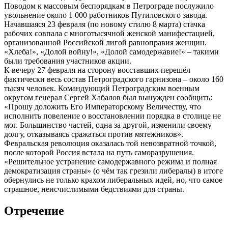
Поводом к массовым беспорядкам в Петрограде послужило
увольнение около 1 000 работников Путиловского завода.
Начавшаяся 23 февраля (по новому стилю 8 марта) стачка
рабочих совпала с многотысячной женской манифестацией,
организованной Российской лигой равноправия женщин.
«Хлеба!», «Долой войну!», «Долой самодержавие!» – такими
были требования участников акции.
К вечеру 27 февраля на сторону восставших перешёл
фактически весь состав Петроградского гарнизона – около 160
тысяч человек. Командующий Петроградским военным
округом генерал Сергей Хабалов был вынужден сообщить:
«Прошу доложить Его Императорскому Величеству, что
исполнить повеление о восстановлении порядка в столице не
мог. Большинство частей, одна за другой, изменили своему
долгу, отказываясь сражаться против мятежников».
Февральская революция оказалась той невозвратной точкой,
после которой Россия встала на путь саморазрушения.
«Решительное устранение самодержавного режима и полная
демократизация страны» (о чём так грезили либералы) в итоге
обернулись не только крахом либеральных идей, но, что самое
страшное, неисчислимыми бедствиями для страны.
Отречение