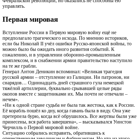
Февральской революции, но оказались не способны ею
управлять.
Первая мировая
Вступление России в Первую мировую войну ещё не
предполагало трагического исхода. По мнению историков,
если бы Николай II учёл ошибки Русско-японской войны, то
можно было бы ожидать иного развития событий. К
сожалению, и в управлении оборонно-промышленным
комплексом, и в снабжении армии правительство наступило
на те же грабли.
Генерал Антон Деникин вспоминал: «Великая трагедия
русской армии – отступление из Галиции. Ни патронов, ни
снарядов… Одиннадцать дней страшного гула немецкой
тяжёлой артиллерии, буквально срывавшей целые ряды
окопов вместе с защитниками их. Мы почти не отвечали –
нечем».
«Ни к одной стране судьба не была так жестока, как к России.
Её корабль пошёл ко дну, когда гавань была в виду. Она уже
претерпела бурю, когда всё обрушилось. Все жертвы были уже
принесены, вся работа завершена», – высказывался Уинстон
Черчилль о Первой мировой войне.
Ситуацию собрались исправить, обратившись к
отечественным заводчикам и фабрикантам. Но что из этого