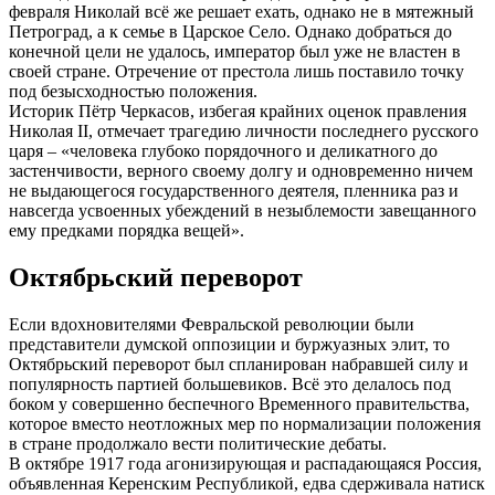
февраля Николай всё же решает ехать, однако не в мятежный
Петроград, а к семье в Царское Село. Однако добраться до
конечной цели не удалось, император был уже не властен в
своей стране. Отречение от престола лишь поставило точку
под безысходностью положения.
Историк Пётр Черкасов, избегая крайних оценок правления
Николая II, отмечает трагедию личности последнего русского
царя – «человека глубоко порядочного и деликатного до
застенчивости, верного своему долгу и одновременно ничем
не выдающегося государственного деятеля, пленника раз и
навсегда усвоенных убеждений в незыблемости завещанного
ему предками порядка вещей».
Октябрьский переворот
Если вдохновителями Февральской революции были
представители думской оппозиции и буржуазных элит, то
Октябрьский переворот был спланирован набравшей силу и
популярность партией большевиков. Всё это делалось под
боком у совершенно беспечного Временного правительства,
которое вместо неотложных мер по нормализации положения
в стране продолжало вести политические дебаты.
В октябре 1917 года агонизирующая и распадающаяся Россия,
объявленная Керенским Республикой, едва сдерживала натиск