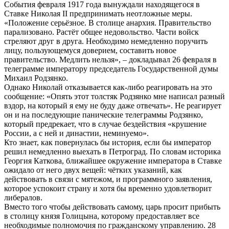
События февраля 1917 года вынуждали находящегося в
Ставке Николая II предпринимать неотложные меры.
«Положение серьёзное. В столице анархия. Правительство
парализовано. Растёт общее недовольство. Части войск
стреляют друг в друга. Необходимо немедленно поручить
лицу, пользующемуся доверием, составить новое
правительство. Медлить нельзя», – докладывал 26 февраля в
телеграмме императору председатель Государственной думы
Михаил Родзянко.
Однако Николай отказывается как-либо реагировать на это
сообщение: «Опять этот толстяк Родзянко мне написал разный
вздор, на который я ему не буду даже отвечать». Не реагирует
он и на последующие панические телеграммы Родзянко,
который предрекает, что в случае бездействия «крушение
России, а с ней и династии, неминуемо».
Кто знает, как повернулась бы история, если бы император
решил немедленно выехать в Петроград. По словам историка
Георгия Каткова, ближайшее окружение императора в Ставке
ожидало от него двух вещей: чётких указаний, как
действовать в связи с мятежом, и программного заявления,
которое успокоит страну и хотя бы временно удовлетворит
либералов.
Вместо того чтобы действовать самому, царь просит прибыть
в столицу князя Голицына, которому предоставляет все
необходимые полномочия по гражданскому управлению. 28