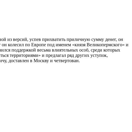
ной из версий, успев прихватить приличную сумму денег, он
ет он колесил по Европе под именем «князя Великопермского» и
учился поддержкой весьма влиятельных особ, среди которых
ься территориями» и предлагал ряд других уступок,
чу, доставлен в Москву и четвертован.