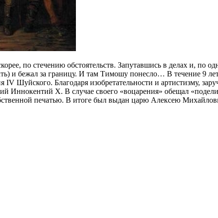
рее, по стечению обстоятельств. Запутавшись в делах и, по од
ыдать) и бежал за границу. И там Тимошу понесло… В течение 9 л
я IV Шуйского. Благодаря изобретательности и артистизму, зар
й Иннокентий X. В случае своего «воцарения» обещал «поделит
обственной печатью. В итоге был выдан царю Алексею Михайлови