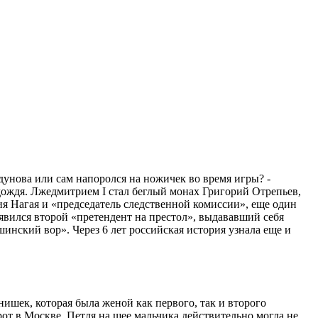
дунова или сам напоролся на ножичек во время игры? -
 дождя. Лжедмитрием I стал беглый монах Григорий Отрепьев,
ия Нагая и «председатель следственной комиссии», еще один
явился второй «претендент на престол», выдававший себя
инский вор». Через 6 лет российская история узнала еще и
шек, которая была женой как первого, так и второго
 в Москве. Петля на шее мальчика действительно могла не