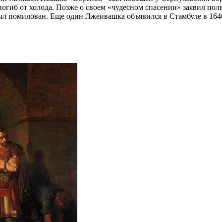
ок погиб от холода. Позже о своем «чудесном спасении» заявил п
был помилован. Еще один Лжеивашка объявился в Стамбуле в 164