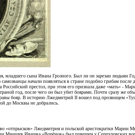
я, младшего сына Ивана Грозного. Был ли он зарезан людьми Го
то самозванцы начали появляться в стране подобно грибам после
а Российский престол, при этом его признала даже «мать» - Мар
аной год, после чего он был убит боярами. Почти сразу же объ
справы бояр. В историю Лжедмитрий II вошел под прозвищем «Туш
гой до Москвы не добрались.
во «отпрысков» Лжедмитрия и польской аристократки Марии Мни
ии Мнишек Ивашка «Ворёнок» был повешен у Серпуховских ворот