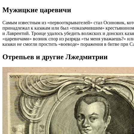
Мужицкие царевичи
Самым известным из «первооткрывателей» стал Осиновик, кото
принадлежал к казакам или был «показачившим» крестьянином
и Лаврентий. Троице удалось убедить волжских и донских каза
«царевичами» возник спор из разряда «ты меня уважаешь?» или
казаки не смогли простить «воеводе» поражения в битве при 
Отрепьев и другие Лжедмитрии