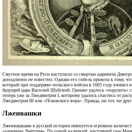
Смутное время на Руси наступило со смертью царевича Дмитри
доподлинно не известно. Однако его гибель привела к тому, ч
который при поддержке польского войска в 1605 году взошел н
будущий царь Василий Шуйский. Гришке удалось «порулить» стр
теперь уже за Лжедмитрия I, которому удалось спастись от ра
Лжедмитрия III или «Псковского вора». Правда, ни тот, ни дру
Лжеивашки
Лжеивашками в русской истории именуется огромное количест
«царевича Дмитрия». По одной из версий, настоящий сын Мар