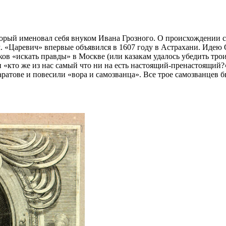
рый именовал себя внуком Ивана Грозного. О происхождении сам
. «Царевич» впервые объявился в 1607 году в Астрахани. Идею
ков «искать правды» в Москве (или казакам удалось убедить тро
 «кто же из нас самый что ни на есть настоящий-пренастоящий?
Саратове и повесили «вора и самозванца». Все трое самозванц