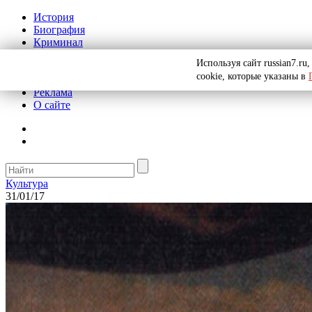
История
Биография
Криминал
СССР
Используя сайт russian7.r
Тайны
cookie, которые указаны в
Рекомендации
Реклама
О сайте
Культура
31/01/17