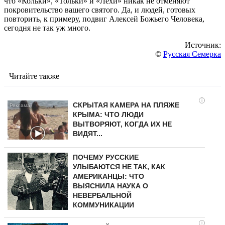
что «Кольки», «Тольки» и «Лёхи» никак не отменяют
покровительство вашего святого. Да, и людей, готовых
повторить, к примеру, подвиг Алексей Божьего Человека,
сегодня не так уж много.
Источник:
©
Русская Семерка
Читайте также
i
СКРЫТАЯ КАМЕРА НА ПЛЯЖЕ
КРЫМА: ЧТО ЛЮДИ
ВЫТВОРЯЮТ, КОГДА ИХ НЕ
ВИДЯТ...
ПОЧЕМУ РУССКИЕ
УЛЫБАЮТСЯ НЕ ТАК, КАК
АМЕРИКАНЦЫ: ЧТО
ВЫЯСНИЛА НАУКА О
НЕВЕРБАЛЬНОЙ
КОММУНИКАЦИИ
i