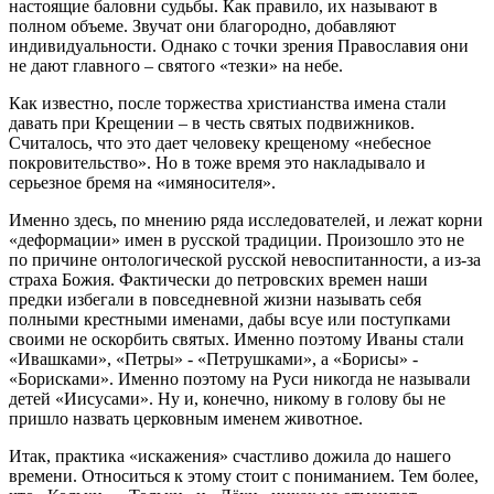
настоящие баловни судьбы. Как правило, их называют в
полном объеме. Звучат они благородно, добавляют
индивидуальности. Однако с точки зрения Православия они
не дают главного – святого «тезки» на небе.
Как известно, после торжества христианства имена стали
давать при Крещении – в честь святых подвижников.
Считалось, что это дает человеку крещеному «небесное
покровительство». Но в тоже время это накладывало и
серьезное бремя на «имяносителя».
Именно здесь, по мнению ряда исследователей, и лежат корни
«деформации» имен в русской традиции. Произошло это не
по причине онтологической русской невоспитанности, а из-за
страха Божия. Фактически до петровских времен наши
предки избегали в повседневной жизни называть себя
полными крестными именами, дабы всуе или поступками
своими не оскорбить святых. Именно поэтому Иваны стали
«Ивашками», «Петры» - «Петрушками», а «Борисы» -
«Борисками». Именно поэтому на Руси никогда не называли
детей «Иисусами». Ну и, конечно, никому в голову бы не
пришло назвать церковным именем животное.
Итак, практика «искажения» счастливо дожила до нашего
времени. Относиться к этому стоит с пониманием. Тем более,