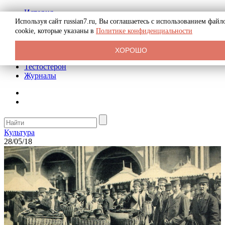
История
Биография
Используя сайт russian7.ru, Вы соглашаетесь с использованием файл
Криминал
cookie, которые указаны в
Политике конфиденциальности
Реклама на сайте
О сайте
ХОРОШО
Рекомендательные статьи
Тестостерон
Журналы
Культура
28/05/18