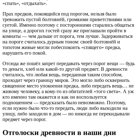
«спать», «отдыхать».
Прах предков, покоящийся под порогом, нельзя было
тревожить пустой болтовнёй, громкими приветствиями или
суетой. Именно поэтому с посторонними старались общаться
на улице, а дорогих гостей сразу же приглашали пройти в
комнаты — чем дальше от порога, тем лучше. Задерживаться
на пороге считалось дурным тоном: своей болтовнёй и
топотом живые могли побеспокоить «спящего» предка,
нарушить его покой.
Отсюда же пошёл запрет передавать через порог вещи — будь
то деньги, хлеб или какой-то другой предмет. В древности
считалось, что любая вещь, переданная таким способом,
проходит через границу миров. Это могло либо осквернить
священное место упокоения предка, либо передать вещь… не
живому человеку, а кому-то из обитателей «того света». А уж
кто именно там окажется и как он воспользуется
подношением — предсказать было невозможно. Поэтому,
если нужно было что-то передать, люди либо выходили на
улицу, либо заходили в дом — но никогда не перекидывали
предмет через порог.
Отголоски древности в наши дни