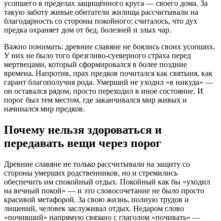
усопшего в пределах защищённого круга — своего дома. За
такую заботу живые обитатели жилища рассчитывали на
благодарность со стороны покойного: считалось, что дух
предка охраняет дом от бед, болезней и злых чар.
Важно понимать: древние славяне не боялись своих усопших.
У них не было того брезгливо-суеверного страха перед
мертвецами, который сформировался в более поздние
времена. Напротив, прах предков почитался как святыня, как
гарант благополучия рода. Умерший не уходил «в никуда» —
он оставался рядом, просто переходил в иное состояние. И
порог был тем местом, где заканчивался мир живых и
начинался мир предков.
Почему нельзя здороваться и
передавать вещи через порог
Древние славяне не только рассчитывали на защиту со
стороны умерших родственников, но и стремились
обеспечить им спокойный отдых. Покойный как бы «уходил
на вечный покой» — и это словосочетание не было просто
красивой метафорой. За свою жизнь, полную трудов и
лишений, человек заслуживал отдых. Недаром слово
«почивший» напрямую связано с глаголом «почивать» —