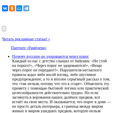
Читать рекламные статьи! »
Партнер «Рамблера»
Почему русские не здороваются через порог
Каждый из нас с детства слышал от бабушек: «Не стой
на пороге!», «Через порог не здороваются!», «Вещи
через порог не передают!». Нарушителя негласного
правила ждал либо косой взгляд, либо шутливое
предупреждение, а то и вполне серьёзный рассказ о том,
что «так нельзя, потому что это к ссоре». Объяснить эту
примету с помощью бытовой логики или практической
целесообразности действительно трудно. Но если
заглянуть в верования наших далёких предков, всё
встаёт на свои места. И оказывается, что порог в доме —
не просто деталь интерьера, а граница между миром
живых и миром ушедших предков, которую нельзя