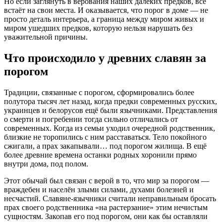
Но если заглянуть в верования наших далёких предков, всё
встаёт на свои места. И оказывается, что порог в доме — не
просто деталь интерьера, а граница между миром живых и
миром ушедших предков, которую нельзя нарушать без
уважительной причины.
Что происходило у древних славян за
порогом
Традиции, связанные с порогом, сформировались более
полутора тысяч лет назад, когда предки современных русских,
украинцев и белорусов ещё были язычниками. Представления
о смерти и погребении тогда сильно отличались от
современных. Когда из семьи уходил очередной родственник,
близкие не торопились с ним расставаться. Тело покойного
сжигали, а прах закапывали… под порогом жилища. В ещё
более древние времена останки родных хоронили прямо
внутри дома, под полом.
Этот обычай был связан с верой в то, что мир за порогом —
враждебен и населён злыми силами, духами болезней и
несчастий. Славяне-язычники считали неправильным бросать
прах своего родственника «на растерзание» этим нечистым
сущностям. Закопав его под порогом, они как бы оставляли