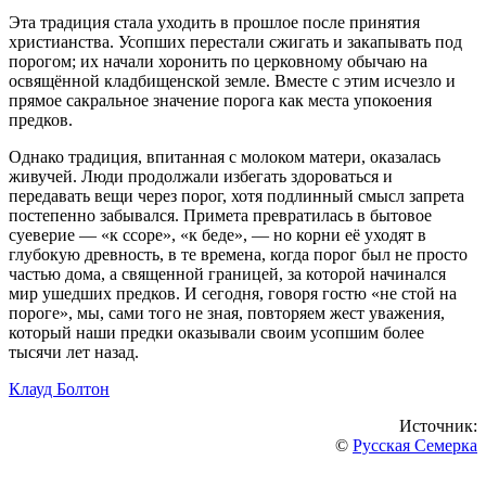
Эта традиция стала уходить в прошлое после принятия
христианства. Усопших перестали сжигать и закапывать под
порогом; их начали хоронить по церковному обычаю на
освящённой кладбищенской земле. Вместе с этим исчезло и
прямое сакральное значение порога как места упокоения
предков.
Однако традиция, впитанная с молоком матери, оказалась
живучей. Люди продолжали избегать здороваться и
передавать вещи через порог, хотя подлинный смысл запрета
постепенно забывался. Примета превратилась в бытовое
суеверие — «к ссоре», «к беде», — но корни её уходят в
глубокую древность, в те времена, когда порог был не просто
частью дома, а священной границей, за которой начинался
мир ушедших предков. И сегодня, говоря гостю «не стой на
пороге», мы, сами того не зная, повторяем жест уважения,
который наши предки оказывали своим усопшим более
тысячи лет назад.
Клауд Болтон
Источник:
©
Русская Семерка