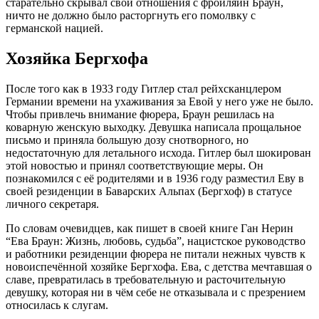
старательно скрывал свои отношения с фройляйн Браун,
ничто не должно было расторгнуть его помолвку с
германской нацией.
Хозяйка Бергхофа
После того как в 1933 году Гитлер стал рейхсканцлером
Германии времени на ухаживания за Евой у него уже не было.
Чтобы привлечь внимание фюрера, Браун решилась на
коварную женскую выходку. Девушка написала прощальное
письмо и приняла большую дозу снотворного, но
недостаточную для летального исхода. Гитлер был шокирован
этой новостью и принял соответствующие меры. Он
познакомился с её родителями и в 1936 году разместил Еву в
своей резиденции в Баварских Альпах (Бергхоф) в статусе
личного секретаря.
По словам очевидцев, как пишет в своей книге Ган Нерин
“Ева Браун: Жизнь, любовь, судьба”, нацистское руководство
и работники резиденции фюрера не питали нежных чувств к
новоиспечённой хозяйке Бергхофа. Ева, с детства мечтавшая о
славе, превратилась в требовательную и расточительную
девушку, которая ни в чём себе не отказывала и с презрением
относилась к слугам.