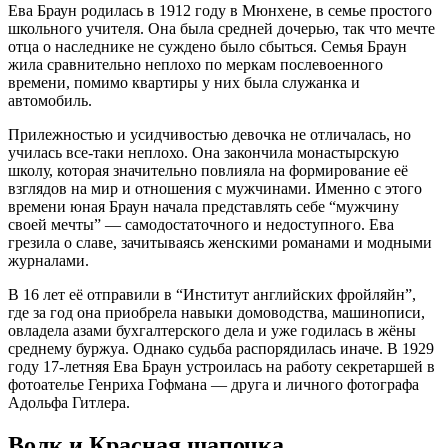
Ева Браун родилась в 1912 году в Мюнхене, в семье простого
школьного учителя. Она была средней дочерью, так что мечте
отца о наследнике не суждено было сбыться. Семья Браун
жила сравнительно неплохо по меркам послевоенного
времени, помимо квартиры у них была служанка и
автомобиль.
Прилежностью и усидчивостью девочка не отличалась, но
училась все-таки неплохо. Она закончила монастырскую
школу, которая значительно повлияла на формирование её
взглядов на мир и отношения с мужчинами. Именно с этого
времени юная Браун начала представлять себе “мужчину
своей мечты” — самодостаточного и недоступного. Ева
грезила о славе, зачитываясь женскими романами и модными
журналами.
В 16 лет её отправили в “Институт английских фройляйн”,
где за год она приобрела навыки домоводства, машинописи,
овладела азами бухгалтерского дела и уже годилась в жёны
среднему буржуа. Однако судьба распорядилась иначе. В 1929
году 17-летняя Ева Браун устроилась на работу секретаршей в
фотоателье Генриха Гофмана — друга и личного фотографа
Адольфа Гитлера.
Волк и Красная шапочка