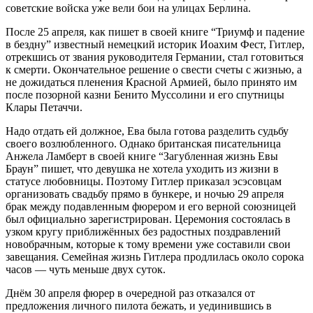
советские войска уже вели бои на улицах Берлина.
После 25 апреля, как пишет в своей книге “Триумф и падение
в бездну” известный немецкий историк Иоахим Фест, Гитлер,
отрекшись от звания руководителя Германии, стал готовиться
к смерти. Окончательное решение о свести счеты с жизнью, а
не дожидаться пленения Красной Армией, было принято им
после позорной казни Бенито Муссолини и его спутницы
Клары Петаччи.
Надо отдать ей должное, Ева была готова разделить судьбу
своего возлюбленного. Однако британская писательница
Анжела Ламберт в своей книге “Загубленная жизнь Евы
Браун” пишет, что девушка не хотела уходить из жизни в
статусе любовницы. Поэтому Гитлер приказал эсэсовцам
организовать свадьбу прямо в бункере, и ночью 29 апреля
брак между подавленным фюрером и его верной союзницей
был официально зарегистрирован. Церемония состоялась в
узком кругу приближённых без радостных поздравлений
новобрачным, которые к тому времени уже составили свои
завещания. Семейная жизнь Гитлера продлилась около сорока
часов — чуть меньше двух суток.
Днём 30 апреля фюрер в очередной раз отказался от
предложения личного пилота бежать, и уединившись в