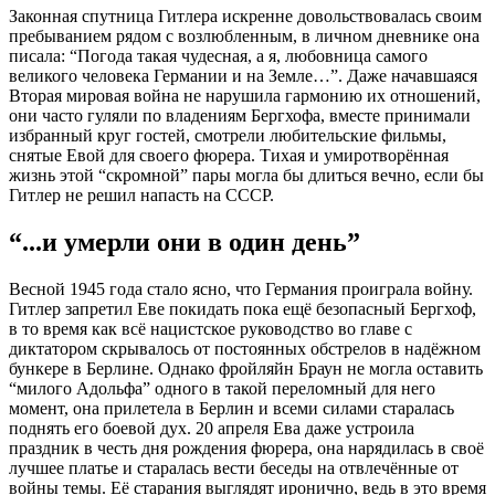
Законная спутница Гитлера искренне довольствовалась своим
пребыванием рядом с возлюбленным, в личном дневнике она
писала: “Погода такая чудесная, а я, любовница самого
великого человека Германии и на Земле…”. Даже начавшаяся
Вторая мировая война не нарушила гармонию их отношений,
они часто гуляли по владениям Бергхофа, вместе принимали
избранный круг гостей, смотрели любительские фильмы,
снятые Евой для своего фюрера. Тихая и умиротворённая
жизнь этой “скромной” пары могла бы длиться вечно, если бы
Гитлер не решил напасть на СССР.
“...и умерли они в один день”
Весной 1945 года стало ясно, что Германия проиграла войну.
Гитлер запретил Еве покидать пока ещё безопасный Бергхоф,
в то время как всё нацистское руководство во главе с
диктатором скрывалось от постоянных обстрелов в надёжном
бункере в Берлине. Однако фройляйн Браун не могла оставить
“милого Адольфа” одного в такой переломный для него
момент, она прилетела в Берлин и всеми силами старалась
поднять его боевой дух. 20 апреля Ева даже устроила
праздник в честь дня рождения фюрера, она нарядилась в своё
лучшее платье и старалась вести беседы на отвлечённые от
войны темы. Её старания выглядят иронично, ведь в это время