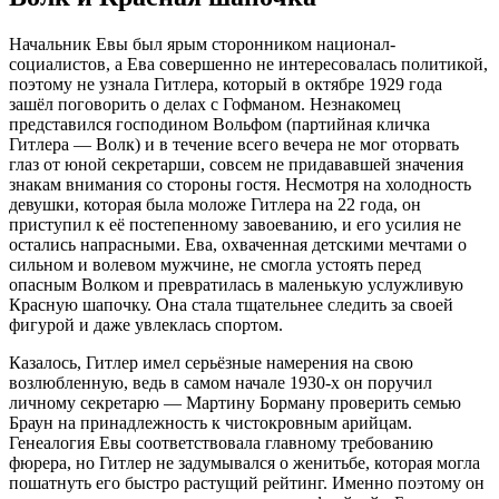
Начальник Евы был ярым сторонником национал-
социалистов, а Ева совершенно не интересовалась политикой,
поэтому не узнала Гитлера, который в октябре 1929 года
зашёл поговорить о делах с Гофманом. Незнакомец
представился господином Вольфом (партийная кличка
Гитлера — Волк) и в течение всего вечера не мог оторвать
глаз от юной секретарши, совсем не придававшей значения
знакам внимания со стороны гостя. Несмотря на холодность
девушки, которая была моложе Гитлера на 22 года, он
приступил к её постепенному завоеванию, и его усилия не
остались напрасными. Ева, охваченная детскими мечтами о
сильном и волевом мужчине, не смогла устоять перед
опасным Волком и превратилась в маленькую услужливую
Красную шапочку. Она стала тщательнее следить за своей
фигурой и даже увлеклась спортом.
Казалось, Гитлер имел серьёзные намерения на свою
возлюбленную, ведь в самом начале 1930-х он поручил
личному секретарю — Мартину Борману проверить семью
Браун на принадлежность к чистокровным арийцам.
Генеалогия Евы соответствовала главному требованию
фюрера, но Гитлер не задумывался о женитьбе, которая могла
пошатнуть его быстро растущий рейтинг. Именно поэтому он