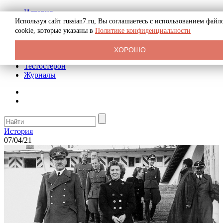
История
Биография
Используя сайт russian7.ru, Вы соглашаетесь с использованием файл
Криминал
cookie, которые указаны в
Политике конфиденциальности
Реклама на сайте
О сайте
ХОРОШО
Рекомендательные статьи
Тестостерон
Журналы
История
07/04/21