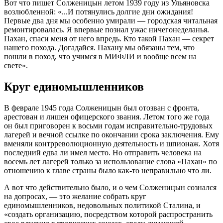
Вот что пишет Солженицын летом 1939 году из Ульяновска
возлюбленной: «...И потянулись долгие дни ожидания!
Первые два дня мы особенно умирали — городская читальная
ремонтировалась. Я впервые познал ужас ничегонеделанья.
Пахан, спаси меня от него впредь. Кто такой Пахан — секрет
нашего похода. Догадайся. Пахану мы обязаны тем, что
пошли в поход, что учимся в МИФЛИ и вообще всем на
свете».
Круг единомышленников
В феврале 1945 года Солженицын был отозван с фронта,
арестован и лишен офицерского звания. Летом того же года
он был приговорен к восьми годам исправительно-трудовых
лагерей и вечной ссылке по окончании срока заключения. Ему
вменяли контрреволюционную деятельность и шпионаж. Хотя
последний едва ли имел место. Но отправить человека на
восемь лет лагерей только за использование слова «Пахан» по
отношению к главе страны было как-то неправильно что ли.
А вот что действительно было, и о чем Солженицын сознался
на допросах, — это желание собрать круг
единомышленников, недовольных политикой Сталина, и
«создать организацию, посредством которой распространить