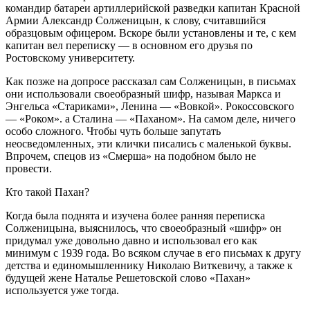
командир батареи артиллерийской разведки капитан Красной
Армии Александр Солженицын, к слову, считавшийся
образцовым офицером. Вскоре были установлены и те, с кем
капитан вел переписку — в основном его друзья по
Ростовскому университету.
Как позже на допросе рассказал сам Солженицын, в письмах
они использовали своеобразный шифр, называя Маркса и
Энгельса «Стариками», Ленина — «Вовкой». Рокоссовского
— «Роком». а Сталина — «Паханом». На самом деле, ничего
особо сложного. Чтобы чуть больше запутать
неосведомленных, эти клички писались с маленькой буквы.
Впрочем, спецов из «Смерша» на подобном было не
провести.
Кто такой Пахан?
Когда была поднята и изучена более ранняя переписка
Солженицына, выяснилось, что своеобразный «шифр» он
придумал уже довольно давно и использовал его как
минимум с 1939 года. Во всяком случае в его письмах к другу
детства и единомышленнику Николаю Виткевичу, а также к
будущей жене Наталье Решетовской слово «Пахан»
используется уже тогда.