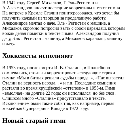
В 1942 году Сергей Михалков, Г. Эль-Регистан и
А.Александров вносят последние коррективы в текст гимна.
На встрече в Кремле Сталин поинтересовался, что хотел бы
получить каждый из творцов за проделанную работу.
Александров мечтал о даче, Эль - Регистан о машине, а
Михалков скромно попросил взять с собой карандаш, которым
вождь делал пометки в тексте гимна. Александров получил
дачу, Эль - Регистан - машину, а Михалков карандаш, машину
и дачу.
Хоккеисты исполняют
В 1953 году, после смерти И. В. Сталина, в Политбюро
сомневались, стоит ли корректировать следующие строки
гимна: «Мы в битвах решали судьбы народа..», «Нас вырастил
Сталин на верность народа... « и т.п. Последние сомнения
растаяли во время хрущёвской «оттепели» в 1955-м. Гимн
«замолчал» на долгие 22 года: он исполнялся, но без слов.
Слишком много «Сталина» присутствовало в тексте.
Исключением были такие события, как например, первая
хоккейная Суперсерия в Канаде в 1972 году.
Новый старый гимн