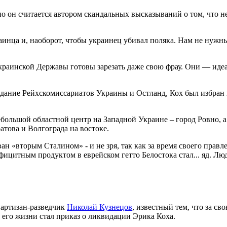
о он считается автором скандальных высказываний о том, что н
аинца и, наоборот, чтобы украинец убивал поляка. Нам не нужн
краинской Державы готовы зарезать даже свою фрау. Они — иде
создание Рейхскомиссариатов Украины и Остланд, Кох был избран
большой областной центр на Западной Украине – город Ровно, а
това и Волгограда на востоке.
н «вторым Сталином» - и не зря, так как за время своего прав
фицитным продуктом в еврейском гетто Белостока стал... яд. Лю
партизан-разведчик
Николай Кузнецов
, известный тем, что за с
его жизни стал приказ о ликвидации Эрика Коха.