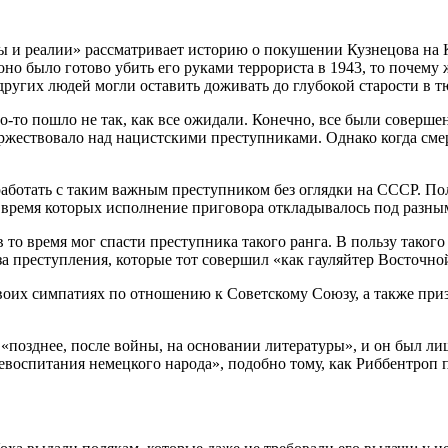
 и реалии» рассматривает историю о покушении Кузнецова на К
о было готово убить его руками террориста в 1943, то почему ж
других людей могли оставить доживать до глубокой старости в 
-то пошло не так, как все ожидали. Конечно, все были совершен
оржествовало над нацистскими преступниками. Однако когда см
аботать с таким важным преступником без оглядки на СССР. Пол
во время которых исполнение приговора откладывалось под разны
 то время мог спасти преступника такого ранга. В пользу такого
за преступления, которые тот совершил «как гауляйтер Восточно
 своих симпатиях по отношению к Советскому Союзу, а также при
 «позднее, после войны, на основании литературы», и он был л
евоспитания немецкого народа», подобно тому, как Риббентроп 