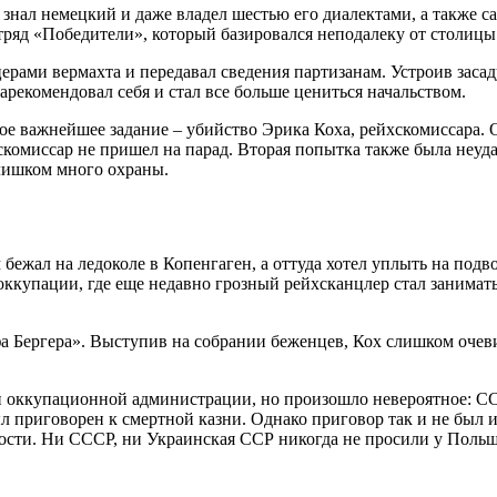
знал немецкий и даже владел шестью его диалектами, а также са
ряд «Победители», который базировался неподалеку от столицы
рами вермахта и передавал сведения партизанам. Устроив засад
арекомендовал себя и стал все больше цениться начальством.
ое важнейшее задание – убийство Эрика Коха, рейхскомиссара. 
хскомиссар не пришел на парад. Вторая попытка также была неу
слишком много охраны.
 бежал на ледоколе в Копенгаген, а оттуда хотел уплыть на под
оккупации, где еще недавно грозный рейхсканцлер стал занимать
 Бергера». Выступив на собрании беженцев, Кох слишком очевид
ой оккупационной администрации, но произошло невероятное: СС
ыл приговорен к смертной казни. Однако приговор так и не был 
рости. Ни СССР, ни Украинская ССР никогда не просили у Польши