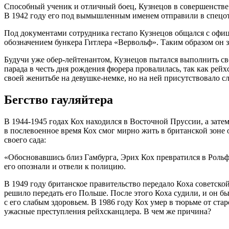
Способный ученик и отличный боец, Кузнецов в совершенстве 
В 1942 году его под вымышленным именем отправили в спецот
Под документами сотрудника гестапо Кузнецов общался с офице
обозначением бункера Гитлера «Вервольф». Таким образом он з
Будучи уже обер-лейтенантом, Кузнецов пытался выполнить св
парада в честь дня рождения фюрера провалилась, так как рей
своей женитьбе на девушке-немке, но на ней присутствовало 
Бегство гауляйтера
В 1944-1945 годах Кох находился в Восточной Пруссии, а затем
в послевоенное время Кох смог мирно жить в британской зоне 
своего сада:
«Обосновавшись близ Гамбурга, Эрих Кох превратился в Рольфа
его опознали и отвели к полицию.
В 1949 году британское правительство передало Коха советск
решило передать его Польше. После этого Коха судили, и он б
с его слабым здоровьем. В 1986 году Кох умер в тюрьме от ста
ужасные преступления рейхсканцлера. В чем же причина?