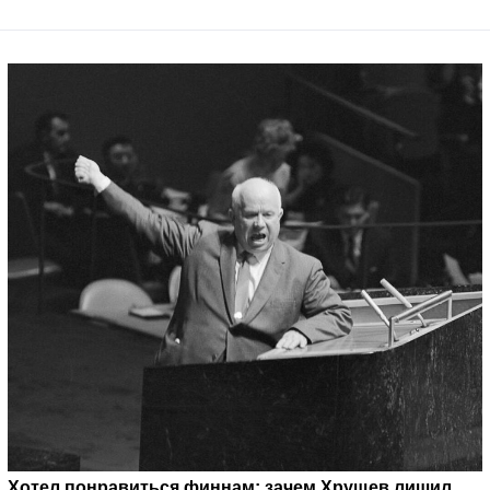
Хотел понравиться финнам: зачем Хрущев лишил