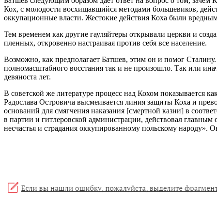
Батшев следующим образом дает ответ на вопрос о том, зачем 
Кох, с молодости восхищавшийся методами большевиков, действ
оккупационные власти. Жестокие действия Коха были вредны
Тем временем как другие гауляйтеры открывали церкви и созда
пленных, откровенно настраивая против себя все население.
Возможно, как предполагает Батшев, этим он и помог Сталину.
полномасштабного восстания так и не произошло. Так или инач
девяноста лет.
В советской же литературе процесс над Кохом показывается 
Радослава Островича высмеивается линия защиты Коха и прево
оснований для смягчения наказания [смертной казни] в соответс
в партии и гитлеровской администрации, действовал главным 
несчастья и страдания оккупированному польскому народу». Он