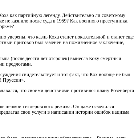
оха как партийную легенду. Действительно ли советскому
е не казнило после суда в 1959? Как военного преступника,
тюрьме?
но уверены, что казнь Коха станет показательной и станет еще
ертный приговор был заменен на пожизненное заключение,
ьша (после десяти лет отсрочек) вынесла Коху смертный
ми предлогами.
 суждения свидетельствует и тот факт, что Кох вообще не был
й Пруссии».
знавался, что своими действиями противился плану Розенберга
ишь пешкой гитлеровского режима. Он даже осмелился
предлагал свои услуги в написании истории ошибок нацизма.