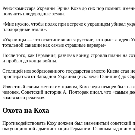
Рейхскомиссара Украины Эрика Коха до сих пор помнят: именн
получить плодородные земли.
«Мне нужно, чтобы поляк при встрече с украинцем убивал укр
плодородные земли».
«Украинцы — это оскотинившиеся русские, которые за идею У
тотальной санации как самые страшные варвары».
После того, как Германия, развязав войну, строила планы на 
и пробыл до конца войны.
Столицей новообразованного государства вместо Киева стал не
простираться от Западной Украины (исключая Галицию) до Сара
Известный своим жестоким нравом, Кох среди немцев был назва
человек. Советский историк А. Полторак писал, что «самым де
коховского режима».
Охота на Коха
Противодействовать Коху должен был знаменитый советский 
оккупационной администрации Германии. Главным заданием в 