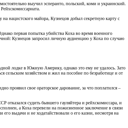
мостоятельно выучил эсперанто, польский, коми и украинский.
 Рейхскомиссариата.
у на нацистского майора, Кузнецов добыл секретную карту с
Однако первая попытка убийства Коха во время военного
дачной: Кузнецов запросил личную аудиенцию у Коха по случаю
водной лодке в Южную Америку, однако это ему не удалось. Зато
ся сельским хозяйством и жил на пособие по безработице и от
но проявил свое ораторское дарование, за что поплатился –
СР отказался судить бывшего гауляйтера и рейхскомиссара, и
исполнен, а Коха перевели на пожизненное заключение в связи
 его выдачи и не ходатайствовали о его казни, несмотря на