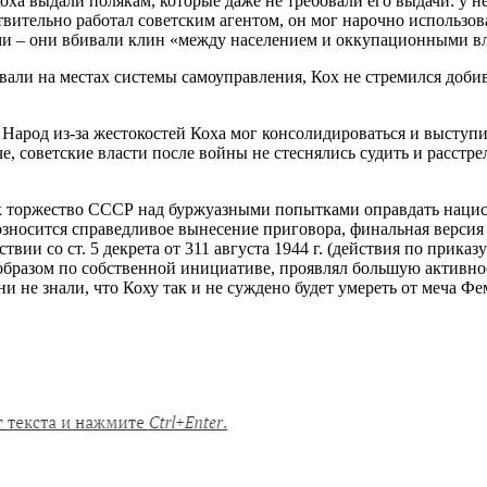
Коха выдали полякам, которые даже не требовали его выдачи: у 
ительно работал советским агентом, он мог нарочно использова
ми – они вбивали клин «между населением и оккупационными в
вали на местах системы самоуправления, Кох не стремился доби
 Народ из-за жестокостей Коха мог консолидироваться и выступ
е, советские власти после войны не стеснялись судить и расстр
как торжество СССР над буржуазными попытками оправдать наци
зносится справедливое вынесение приговора, финальная версия
твии со ст. 5 декрета от 311 августа 1944 г. (действия по прик
образом по собственной инициативе, проявлял большую активно
и не знали, что Коху так и не суждено будет умереть от меча Ф