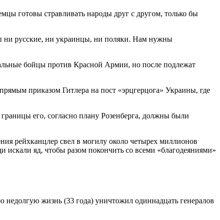
емцы готовы стравливать народы друг с другом, только бы
ы ни русские, ни украинцы, ни поляки. Нам нужны
альные бойцы против Красной Армии, но после подлежат
 прямым приказом Гитлера на пост «эрцгерцога» Украины, где
 границы его, согласно плану Розенберга, должны были
ления рейхканцлер свел в могилу около четырех миллионов
ди искали яд, чтобы разом покончить со всеми «благодеяниями»
вою недолгую жизнь (33 года) уничтожил одиннадцать генералов