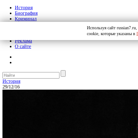
История
Биография
Криминал
СССР
Используя сайт russian7.r
Тайны
cookie, которые указаны в
Рекомендации
Реклама
О сайте
История
29/12/16