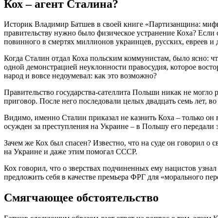
Кох – агент Сталина?
Историк Владимир Батшев в своей книге «Партизанщина: мифы
правительству нужно было физическое устранение Коха? Если он
повинного в смертях миллионов украинцев, русских, евреев и 
Когда Сталин отдал Коха польским коммунистам, было ясно: что
одной демонстрацией неуклонности правосудия, которое вост
народ и вовсе недоумевал: как это возможно?
Правительство государства-сателлита Польши никак не могло р
приговор. После него последовали целых двадцать семь лет, 
Видимо, именно Сталин приказал не казнить Коха – только он в
осужден за преступления на Украине – в Польшу его передали 
Зачем же Кох был спасен? Известно, что на суде он говорил о
на Украине и даже этим помогал СССР.
Кох говорил, что о зверствах подчиненных ему нацистов узнал
предложить себя в качестве премьера ФРГ для «морального пер
Смягчающее обстоятельство