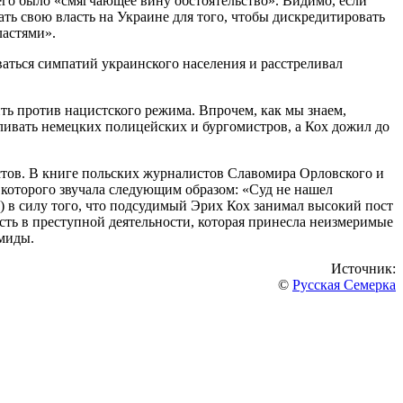
него было «смягчающее вину обстоятельство». Видимо, если
ть свою власть на Украине для того, чтобы дискредитировать
ластями».
ваться симпатий украинского населения и расстреливал
ить против нацистского режима. Впрочем, как мы знаем,
еливать немецких полицейских и бургомистров, а Кох дожил до
стов. В книге польских журналистов Славомира Орловского и
 которого звучала следующим образом: «Суд не нашел
азу) в силу того, что подсудимый Эрих Кох занимал высокий пост
сть в преступной деятельности, которая принесла неизмеримые
емиды.
Источник:
©
Русская Семерка