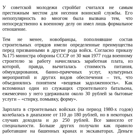
У советской молодежи стройбат считался не самым
престижным местом для несения воинской службы. Его
непопулярность во многом была вызвана тем, что
непосредственно к военному делу он имел лишь формальное
отношение.
Тем не менее, новобранцы, пополнявшие состав
строительных отрядов имели определенные преимущества
перед призванными в другие рода войск. Согласно приказу
№175 министра обороны СССР от 30 мая 1977 года военному
строителю за работу начислялась заработная плата, из
которой, правда, вычиталась стоимость питания,
обмундирования, банно-прачечных услуг, культурных
мероприятий и других видов обеспечения – тех, что
объединялись понятием «вещевая задолженность». Как
вспоминал один из служащих строительного батальона,
ежемесячно у него удерживали около 30 рублей за бытовые
услуги – «стирку, помывку, форму».
Зарплата в строительных войсках (на период 1980-х годов)
колебалась в диапазоне от 110 до 180 рублей, но в некоторых
случаях доходила и до 250 рублей. Все зависело от
специальности. Больше других получали как правило
работавшие на башенных кранах и экскаваторах. Деньги