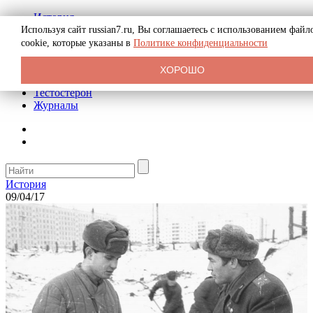
История
Биография
Используя сайт russian7.ru, Вы соглашаетесь с использованием файл
Криминал
cookie, которые указаны в
Политике конфиденциальности
Реклама на сайте
О сайте
ХОРОШО
Рекомендательные статьи
Тестостерон
Журналы
История
09/04/17