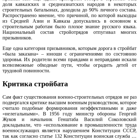
доля кавказских и среднеазиатских народов в некоторых
строительных батальонах, доходила до 90% личного состава.
Распространено мнение, что причиной, по которой выходцы
из Средней Азии и Кавказа допускались в основном к
строительным работам было плохое знание русского языка.
Национальный состав стройотрядов отпугивал многих
призывников.
Еще одна категория призывников, которым дорога в стройбат
«была заказана» – юноши с ограничениями по состоянию
здоровья. Их родители всеми правдами и неправдами искали
всевозможные обходные пути, чтобы оградить детей от
трудовой повинности.
Критика стройбата
Сам факт существования военно-строительных отрядов не раз
подвергался критике высшим военным руководством, которое
считало подобные формирования неэффективными и даже
«нелегальными». В 1956 году министр обороны Георгий
Жуков и начальник Генштаба Василий Соколовский
докладывали, что «использование в промышленности труда
военнослужащих является нарушением Конституции СССР,
так как согласно статье 132 Конституции воинская служба …