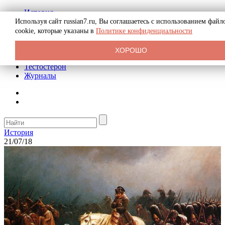
История
Биография
Используя сайт russian7.ru, Вы соглашаетесь с использованием файл
Криминал
cookie, которые указаны в
Политике конфиденциальности
Реклама на сайте
О сайте
ХОРОШО
Рекомендательные статьи
Тестостерон
Журналы
История
21/07/18