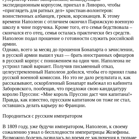
экспедиционным корпусом, приехал в Ливорно, чтобы
«приглядеть для ратных дел» христиан-волонтеров:
воинственных албанцев, греков, корсиканцев. К этому
времени Наполеон с отличием окончил Парижскую военную
школу в чине поручика. Кроме того, его семья бедствовала –
скончался его отец, семья осталась практически без средств.
Наполеон подал прошение о готовности служить российской
армии.
Однако, всего за месяц до прошения Бонапарта о зачислении,
в русской армии вышел указ — брать иностранных офицеров
в русский корпус с понижением на один чин. Наполеона не
устроил такой вариант. Получив письменный отказ,
целеустремленный Наполеон добился, чтобы его принял глава
русской военной комиссии. Но это не дало результата и, как
рассказывают, оскорбленный Бонапарт выбежал из кабинета
Заборовского, пообещав, что предложи свою кандидатуру
королю Пруссии: «Мне король Пруссии даст чин капитана!»
Правда, как известно, прусским капитаном он тоже не стал,
оставшись делать карьеру во Франции.
Породниться с русским императором
В 1809 году, уже будучи императором, Наполеон, к своему
сожалению узнал о бесплодности императрицы Жозефины.
Возможно болезнь развилась во время ее заключения в тюрьме