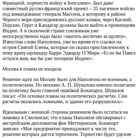
Францией, перенести войну в Бенгалию». Был даже
совместный русско-французский проект – 35 тысячное войско
под командование генерала Массена, к которому в районе
Черного моря присоединялись русские казаки, через Каспий,
Персию, Герат и Кандагар должны были выйти к провинциям
Индии. А в сказочной стране союзникам уже
непосредственно надо было «хватать англичан за щулята».
Известны слова Наполеона, уже во время его ссылки на
остров Святой Елены, которые он сказал приставленному к
нему врачу-ирландцу Барри Эдварду О`Мира: «Если бы Павел
остался жив, вы бы уже потеряли Индию».
Москва в планы не входила
Решение идти на Москву было для Наполеона не военным, а
политическим. По мнению А. П. Шувалова именно полагание
на политику было главной ошибкой Бонапарта. Шувалов
писал: «Он основал планы на политических расчетах. Сии
расчеты оказались ложными, и здание его разрушилось».
Идеальным с военной стороны решением было остаться на
зимовку в Смоленске; эти планы Наполеон обговаривал с
австрийским дипломатом фон Меттернихом. Бонапарт
заявлял: «Мое предприятие принадлежит к числу тех,
решение которых дается терпением. Торжество будет уделом