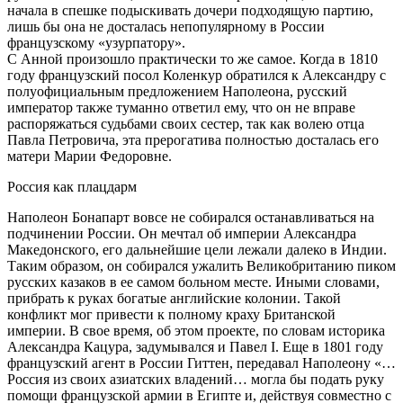
начала в спешке подыскивать дочери подходящую партию,
лишь бы она не досталась непопулярному в России
французскому «узурпатору».
С Анной произошло практически то же самое. Когда в 1810
году французский посол Коленкур обратился к Александру с
полуофициальным предложением Наполеона, русский
император также туманно ответил ему, что он не вправе
распоряжаться судьбами своих сестер, так как волею отца
Павла Петровича, эта прерогатива полностью досталась его
матери Марии Федоровне.
Россия как плацдарм
Наполеон Бонапарт вовсе не собирался останавливаться на
подчинении России. Он мечтал об империи Александра
Македонского, его дальнейшие цели лежали далеко в Индии.
Таким образом, он собирался ужалить Великобританию пиком
русских казаков в ее самом больном месте. Иными словами,
прибрать к руках богатые английские колонии. Такой
конфликт мог привести к полному краху Британской
империи. В свое время, об этом проекте, по словам историка
Александра Кацура, задумывался и Павел I. Еще в 1801 году
французский агент в России Гиттен, передавал Наполеону «…
Россия из своих азиатских владений… могла бы подать руку
помощи французской армии в Египте и, действуя совместно с