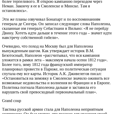
более терпеливого. Я открою кампанию переходом через
Неман. Закончу я ее в Смоленске и Минске. Там я
остановлюсь».
Эти же планы озвучивал Бонапарт и по воспоминаниям
генерала де Сюгера. Он записал следующие слова Наполеона,
сказанные им генералу Себастиани в Вильно: «Я не перейду
Двину. Хотеть идти дальше в течение этого года – значит идти
навстречу собственной гибели».
Очевидно, что поход на Москву был для Наполеона
вынужденным шагом. Как утверждает историк В.М.
Безотосный, Наполеон «рассчитывал, что вся кампания
уложится в рамки лета – максимум начала осени 1812 года».
Более того, зиму 1812 года французский император
планировал провести в Париже, но политическая ситуация
спутала ему все карты. Историк А.К. Дживелегов писал:
«Остановиться на зимовку в Смоленске значило оживить все
возможные недовольства и волнения во Франции и в Европе.
Политика погнала Наполеона дальше и заставила его
нарушить свой превосходный первоначальный план».
Grand coup
Тактика русской армии стала для Наполеона неприятным
сюрпризом. Он был уверен, что русские для спасения своей