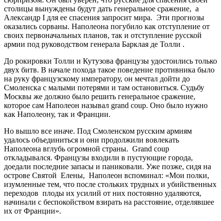
столицы вынуждены будут дать генеральное сражение, а
Александр I для ее спасения запросит мира. Эти прогнозы
оказались сорваны. Наполеона погубило как отступление от
своих первоначальных планов, так и отступление русской
армии под руководством генерала Барклая де Толли .
До рокировки Толли и Кутузова французы удостоились только
двух битв. В начале похода такое поведение противника было
на руку французскому императору, он мечтал дойти до
Смоленска с малыми потерями и там остановиться. Судьбу
Москвы же должно было решить генеральное сражение,
которое сам Наполеон называл grand coup. Оно было нужно
как Наполеону, так и Франции.
Но вышло все иначе. Под Смоленском русским армиям
удалось объединиться и они продолжили вовлекать
Наполеона вглубь огромной страны. Grand coup
откладывался. Французы входили в пустующие города,
доедали последние запасы и паниковали. Уже позже, сидя на
острове Святой Елены, Наполеон вспоминал: «Мои полки,
изумленные тем, что после стольких трудных и убийственных
переходов плоды их усилий от них постоянно удаляются,
начинали с беспокойством взирать на расстояние, отделявшее
их от Франции».