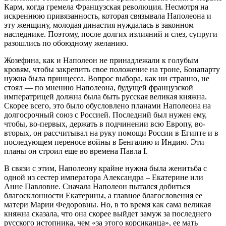
Карм, когда гремела Французская революция. Несмотря на
искреннюю привязанность, которая связывала Наполеона и
эту женщину, молодая династия нуждалась в законном
наследнике. Поэтому, после долгих излияний и слез, супруги
разошлись по обоюдному желанию.
Жозефина, как и Наполеон не принадлежали к голубым
кровям, чтобы закрепить свое положение на троне, Бонапарту
нужна была принцесса. Вопрос выбора, как ни странно, не
стоял — по мнению Наполеона, будущей французской
императрицей должна была быть русская великая княжна.
Скорее всего, это было обусловлено планами Наполеона на
долгосрочный союз с Россией. Последний был нужен ему,
чтобы, во-первых, держать в подчинении всю Европу, во-
вторых, он рассчитывал на руку помощи России в Египте и в
последующем переносе войны в Бенгалию и Индию. Эти
планы он строил еще во времена Павла I.
В связи с этим, Наполеону крайне нужна была женитьба с
одной из сестер императора Александра – Екатерине или
Анне Павловне. Сначала Наполеон пытался добиться
благосклонности Екатерины, а главное благословения ее
матери Марии Федоровны. Но, в то время как сама великая
княжна сказала, что она скорее выйдет замуж за последнего
русского истопника, чем «за этого корсиканца», ее мать