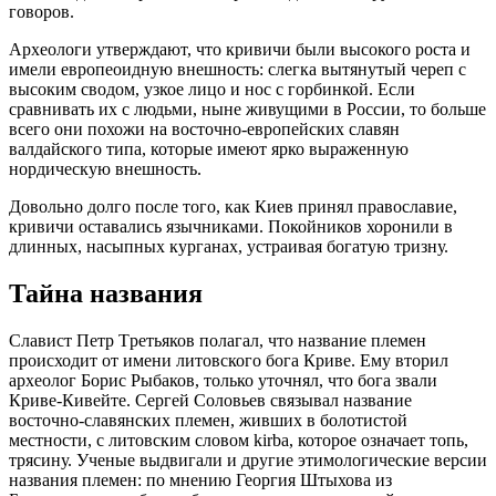
говоров.
Археологи утверждают, что кpивичи были высокого роста и
имели европеоидную внешность: слегка вытянутый череп с
высоким сводом, узкое лицо и нос с горбинкой. Если
сравнивать их с людьми, ныне живущими в России, то больше
всего они похожи на восточно-европейских славян
валдайского типа, которые имеют ярко выраженную
нордическую внешность.
Довольно долго после того, как Киев принял православие,
кpивичи оставались язычниками. Покойников хоронили в
длинных, насыпных курганах, устраивая богатую тризну.
Тайна названия
Славист Петр Тpетьяков полагал, что название племен
происходит от имени литовского бога Кpиве. Ему вторил
археолог Борис Рыбаков, только уточнял, что бога звали
Кpиве-Кивейте. Сергей Соловьев связывал название
восточно-славянских племен, живших в болотистой
местности, с литовским словом kirba, которое означает топь,
трясину. Ученые выдвигали и другие этимологические версии
названия племен: по мнению Георгия Штыхова из