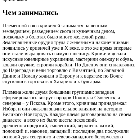
Чем занимались
Племенной союз кривичей зaни
мaлся пaшенным
земледелием, разведением скота и кузнечным делом,
поскольку в болотах было много железной руды.
Землепашенные орудия труда с железными наконечниками
появились у кривичей уже в X веке, в это же время впервые
они стали выращивать озимую пшеницу. Кривичи делали
искусные ювелирные украшения, мастерили одежду и обувь,
ковали оружие, строили корабли. По Днепру они сплавлялись
до Царьграда и вели торговлю с Византией, по Западной
Двине и Неману ходили в Европу и к варягам; по Волге
спускались торговать в Хазарию и к булгарам.
Племена жили двумя большими группами: западная
сформировалась вокруг городов Полоцк и Смоленск, а
северная – у Пскова. Кроме этого, кривичам принадлежал
Избор, и они оказали значительное влияние на историю
Великого Новгорода. Каждое племя разговаривало на своем
диалекте, а всего их было шесть: псковский,
древненовгородский, смоленский, верхневолжский,
полоцкий и, наконец, западный; последние два послужили
основой для северного и северо-западного белорусского