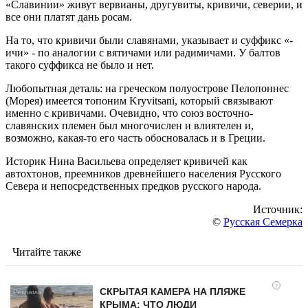
«Славинии» живут вервианы, другувиты, кpивичи, северии, и
все они платят дань росам.
На то, что кpивичи были славянами, указывает и суффикс «-
ичи» - по аналогии с вятичами или радимичами. У балтов
такого суффикса не было и нет.
Любопытная деталь: на греческом полуострове Пелопоннес
(Морея) имеется топоним Kryvitsani, который связывают
именно с кpивичами. Очевидно, что союз восточно-
славянских племен был многочислен и влиятелен и,
возможно, какая-то его часть обосновалась и в Греции.
Историк Нина Васильева определяет кpивичей как
автохтонов, преемников древнейшего населения Русского
Севера и непосредственных предков русского народа.
Источник:
©
Русская Семерка
Читайте также
i
СКРЫТАЯ КАМЕРА НА ПЛЯЖЕ
КРЫМА: ЧТО ЛЮДИ