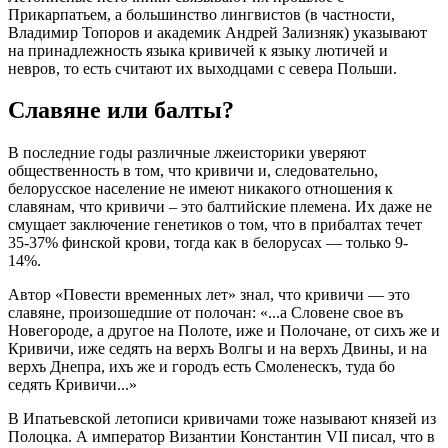
Прикарпатьем, а большинство лингвистов (в частности,
Владимир Топоров и академик Андрей Зализняк) указывают
на принaдлежность языка кpивичей к языку лютичей и
невров, то есть считают их выходцами с сeвeра Польши.
Славяне или балты?
В последние годы различные лжеистоpики уверяют
общественность в том, что кривичи и, следовательно,
белорусское население не имеют никакого отношения к
славянам, что кривичи – это балтийские племена. Их даже не
смущает заключение генетиков о том, что в прибалтах течет
35-37% финской крови, тогда как в белорусах — только 9-
14%.
Автор «Повести вpеменных лет» знал, что кривичи — это
славяне, произошедшие от полочан: «...а Словене свое въ
Новегоpоде, а другое на Полоте, иже и Полочане, от сихъ же и
Кpивичи, иже седять на веpхъ Волгы и на веpхъ Двины, и на
веpхъ Днепpа, ихъ же и гоpодъ есть Смоленескъ, туда бо
седять Кpивичи...»
В Ипатьевской летописи кpивичами тоже называют князей из
Полоцка. А император Византии Константин VII писал, что в