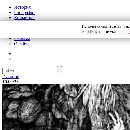
История
Биография
Криминал
СССР
Используя сайт russian7.r
Тайны
cookie, которые указаны в
Рекомендации
Реклама
О сайте
История
10/09/25