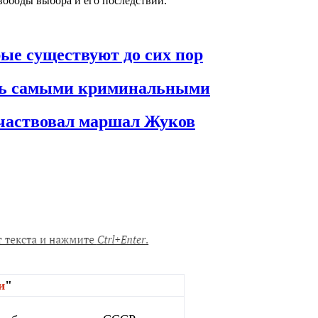
вободы выбора и его последствий.
рые существуют до сих пор
ись самыми криминальными
 участвовал маршал Жуков
и
"