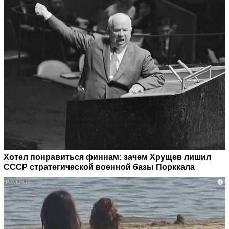
Хотел понравиться финнам: зачем Хрущев лишил
СССР стратегической военной базы Порккала
i