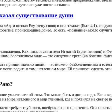
Российской газете» высказал интересное предположение: зачат
рождение случились уже после изгнания.
казал существование души
 «Адам познал Еву, жену свою; и она зачала» (Быт. 4:1), следую
а событие, произошедшее
ранее
. То есть, «познание» могло случит
грехопадения. Как писали святители Игнатий (Брянчанинов) и Ф
ном, болезненном виде — это следствие греха («в болезни будешь
ыть принципиально иным — возможно, безболезненным и естест
е могла родить в том, нетленном мире. Ей пришлось сделать это
 Раю?
 умалчивает об этом. Это могли быть и дни, и годы. Если верси
 из мира нетленного в мир тленный, где и появился на свет ее 
асто требует глубокого, внебуквального прочтения. Она показыв