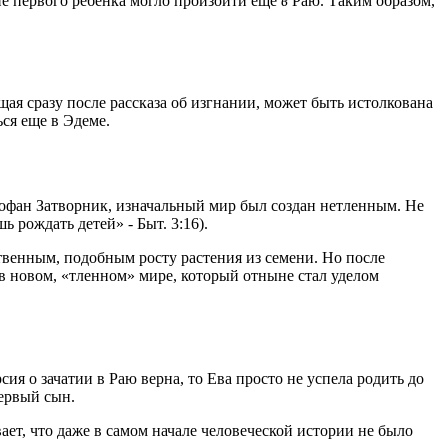
ие первого ребенка могло произойти еще
в
Раю. Таким образом,
щая сразу после рассказа об изгнании, может быть истолкована
ься еще в Эдеме.
еофан Затворник, изначальный мир был создан нетленным. Не
 рождать детей» - Быт. 3:16).
венным, подобным росту растения из семени. Но после
 в новом, «тленном» мире, который отныне стал уделом
я о зачатии в Раю верна, то Ева просто не успела родить до
первый сын.
ает, что даже в самом начале человеческой истории не было