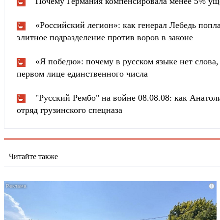
Почему Германия компенсировала менее 5% ущ
«Российский легион»: как генерал Лебедь попла
элитное подразделение против воров в законе
«Я победю»: почему в русском языке нет слова
первом лице единственного числа
"Русский Рембо" на войне 08.08.08: как Анатоли
отряд грузинского спецназа
Читайте также
i