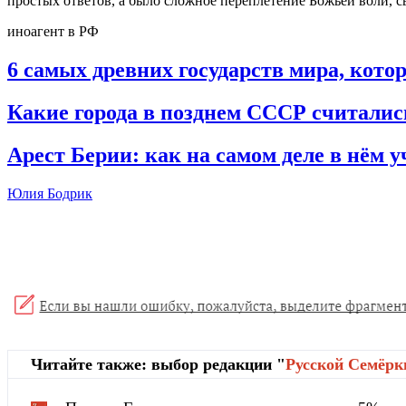
простых ответов, а было сложное переплетение Божьей воли, с
иноагент в РФ
6 самых древних государств мира, кото
Какие города в позднем СССР считал
Арест Берии: как на самом деле в нём
Юлия Бодрик
Читайте также: выбор редакции "
Русской Cемёрк