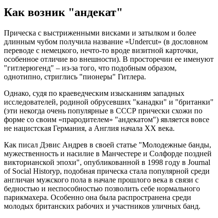
Как возник "андекат"
Прическа с выстриженными висками и затылком и более
длинным чубом получила название «Undercut» (в дословном
переводе с немецкого, нечто-то вроде визитной карточки,
особенное отличие во внешности). В просторечии ее именуют
"гитлерюгенд" – из-за того, что подобным образом,
однотипно, стриглись "пионеры" Гитлера.
Однако, судя по краеведческим изысканиям западных
исследователей, родиной обрусевших "канадки" и "британки"
(эти некогда очень популярные в СССР прически схожи по
форме со своим «прародителем» "андекатом") является вовсе
не нацистская Германия, а Англия начала ХХ века.
Как писал Дэвис Андрев в своей статье "Молодежные банды,
мужественность и насилие в Манчестере и Солфорде поздней
викторианской эпохи", опубликованной в 1998 году в Journal
of Social Historyр, подобная прическа стала популярной среди
англичан мужского пола в начале прошлого века в связи с
бедностью и неспособностью позволить себе нормального
парикмахера. Особенно она была распространена среди
молодых британских рабочих и участников уличных банд.