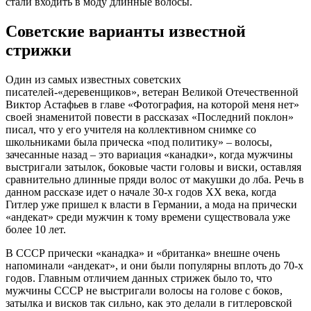
стали входить в моду длинные волосы.
Советские варианты известной
стрижки
Один из самых известных советских
писателей-«деревенщиков», ветеран Великой Отечественной
Виктор Астафьев в главе «Фотография, на которой меня нет»
своей знаменитой повести в рассказах «Последний поклон»
писал, что у его учителя на коллективном снимке со
школьниками была прическа «под политику» – волосы,
зачесанные назад – это вариация «канадки», когда мужчины
выстригали затылок, боковые части головы и виски, оставляя
сравнительно длинные пряди волос от макушки до лба. Речь в
данном рассказе идет о начале 30-х годов ХХ века, когда
Гитлер уже пришел к власти в Германии, а мода на прически
«андекат» среди мужчин к тому времени существовала уже
более 10 лет.
В СССР прически «канадка» и «британка» внешне очень
напоминали «андекат», и они были популярны вплоть до 70-х
годов. Главным отличием данных стрижек было то, что
мужчины СССР не выстригали волосы на голове с боков,
затылка и висков так сильно, как это делали в гитлеровской