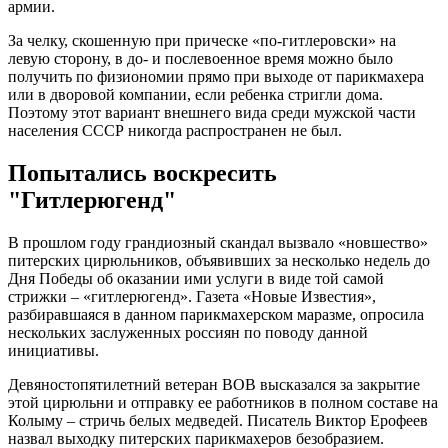
армии.
За челку, скошенную при прическе «по-гитлеровски» на
левую сторону, в до- и послевоенное время можно было
получить по физиономии прямо при выходе от парикмахера
или в дворовой компании, если ребенка стригли дома.
Поэтому этот вариант внешнего вида среди мужской части
населения СССР никогда распространен не был.
Попытались воскресить
"Гитлерюгенд"
В прошлом году грандиозный скандал вызвало «новшество»
питерских цирюльников, объявивших за несколько недель до
Дня Победы об оказании ими услуги в виде той самой
стрижки – «гитлерюгенд». Газета «Новые Известия»,
разбиравшаяся в данном парикмахерском маразме, опросила
нескольких заслуженных россиян по поводу данной
инициативы.
Девяностопятилетний ветеран ВОВ высказался за закрытие
этой цирюльни и отправку ее работников в полном составе на
Колыму – стричь белых медведей. Писатель Виктор Ерофеев
назвал выходку питерских парикмахеров безобразием.