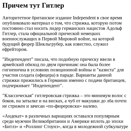
Причем тут Гитлер
Авторитетное британское издание Independent в свое время
опубликовало материал о том, что стрижка, которую потом
постоянно стал носить лидер германских нацистов Адольф
Гитлер, стала официальной прической немецких
военнослужащих в Первой Мировой войне, на которой
будущий фюрер Шикльгрубер, как известно, служил
ефрейтором.
"Индепендент" писала, что подобную прическу ввели в
армейский обиход по двум причинам: она была более
гигиенична в условиях позиционной войны и "казиста" для
участия солдата (офицера) в параде. Варианты данной
стрижки прижились в Германии именно с подачи британцев,
подчеркивает "Индепендент".
"Классическая" гитлеровская стрижка – это минимум волос с
боков, на затылке и на висках, а чуб от макушки до лба почти
не стрижен и зачесан «по-фюреровски» налево.
«Андекат» в различных вариациях оставался популярным
среди мужчин Великобритании и Америки вплоть до эпохи
«Битлз» и «Роллинг Стоунз», когда в молодежной субкультуре