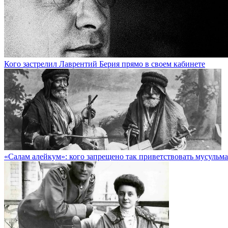
Кого застрелил Лаврентий Берия прямо в своем кабинете
«Салам алейкум»: кого запрещено так приветствовать мусульм