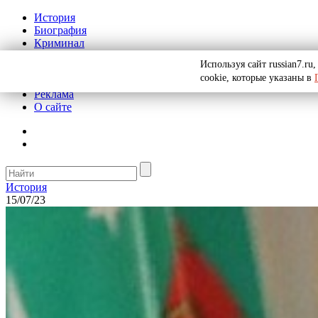
История
Биография
Криминал
СССР
Используя сайт russian7.r
Тайны
cookie, которые указаны в
Рекомендации
Реклама
О сайте
История
15/07/23