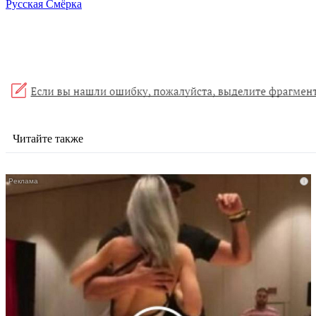
Русская Смёрка
Читайте также
i