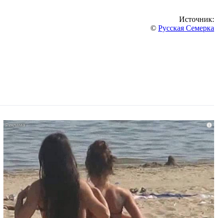
Источник:
©
Русская Семерка
i