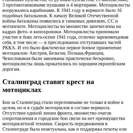
3 противотанковыми пушками и 4 мортирами. Мотоциклисты
вооружались карабинами. К 1941 году в вермахте было 16
подобных батальонов. К началу Великой Отечественной
войны батальоны появились в танковых дивизиях, СС и
мотопехоте. Мотоциклисты во множестве запечатлены на
кадрах фото- и кинохроники. Мотоциклисты принимали
участие в боях лета-осени 1941 года, отлично зарекомендовав
себя, в том числе — в преследовании отступавших частей
РККА. И это было фактически первое боевое применение
мотоциклов: Австрия, Бельгия, Польша,Франция,
Чехословакия были завоеваны практически бескровно,
мотоциклисты лишь прокатились по хорошим европейским
дорогам.
Сталинград ставит крест на
мотоциклах
Бои за Сталинград стали переломными не только в войне в
целом, но и в судьбе мотоциклов в составе вермахта.
Отсутствие единой линии фронта, множество очагов
сопротивления и городские бои свели на нет преимущества
мотоциклетной техники. Скорость передвижения в
Сталинграде была неактуальна, как и поддержка пехоты или