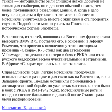
танков — мотоциклисты были слишком лёгкой добычей не
только для снайперов, но и для огня обычной пехоты, тем
более, прятавшейся в развалинах зданий. А когда в дело
вступали гранаты и бутылки с зажигательной смесью —
мотоциклы уничтожались вместе с экипажем в ста процентах
случаев. Подробности можно узнать на Поисково-
историческом форуме Smollbattle.
В частности, из частей, воюющих на Восточном фронте, стали
выводить BMW R75, поставляя его, в основном, в Африку,
Роммелю, что привело к появлению у этого мотоцикла
прозвища «Сахара». R75 стоил как два автомобиля
Volkswagen, что делало его потери в боях с РККА или из-за
русского бездорожья весьма чувствительными и затратными.
В Африке «Сахара» пришлась как нельзя кстати.
Справедливости ради, лёгкие мотоциклы продолжали
использоваться в разведке и для связи как на Восточном, так и
Западном фронте. Тяжёлые мотоциклы применялись в
антипартизанской борьбе, но уже не так массово, как это было
в боях с РККА в 1941-1942 годах. Мотоциклетные роты и
взводы в составе батальонов и дивизий после Сталинграда
были расформированы.
Константин Барановский