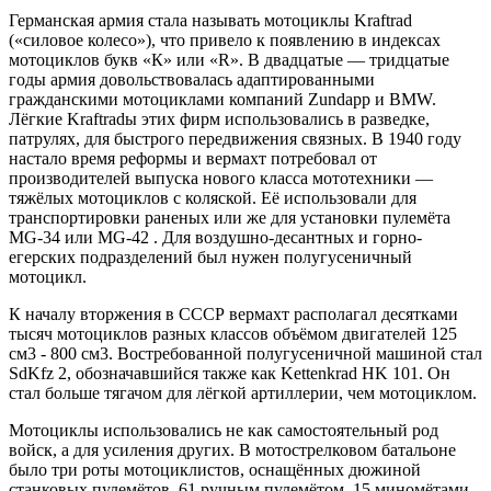
Германская армия стала называть мотоциклы Kraftrad
(«силовое колесо»), что привело к появлению в индексах
мотоциклов букв «К» или «R». В двадцатые — тридцатые
годы армия довольствовалась адаптированными
гражданскими мотоциклами компаний Zundapp и BMW.
Лёгкие Kraftradы этих фирм использовались в разведке,
патрулях, для быстрого передвижения связных. В 1940 году
настало время реформы и вермахт потребовал от
производителей выпуска нового класса мототехники —
тяжёлых мотоциклов с коляской. Её использовали для
транспортировки раненых или же для установки пулемёта
MG-34 или MG-42 . Для воздушно-десантных и горно-
егерских подразделений был нужен полугусеничный
мотоцикл.
К началу вторжения в СССР вермахт располагал десятками
тысяч мотоциклов разных классов объёмом двигателей 125
см3 - 800 см3. Востребованной полугусеничной машиной стал
SdKfz 2, обозначавшийся также как Kettenkrad HK 101. Он
стал больше тягачом для лёгкой артиллерии, чем мотоциклом.
Мотоциклы использовались не как самостоятельный род
войск, а для усиления других. В мотострелковом батальоне
было три роты мотоциклистов, оснащённых дюжиной
станковых пулемётов, 61 ручным пулемётом, 15 миномётами,