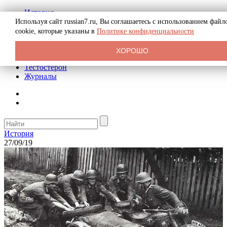
История
Биография
Используя сайт russian7.ru, Вы соглашаетесь с использованием файл
Криминал
cookie, которые указаны в
Политике конфиденциальности
Реклама на сайте
О сайте
ХОРОШО
Рекомендательные статьи
Тестостерон
Журналы
История
27/09/19