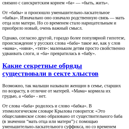
связано с санскритским корнем «ба» — «быть, жить».
От «бабы» и произошло уменьшительно-ласкательное
«бабка». Изначально оно означало родственную связь — мать
отца или матери. Но со временем стало нарицательным и
приобрело новый, очень важный смысл.
Однако, согласно другой, гораздо более популярной гипотезе,
происхождение у русских слова «баба» такое же, как у слов
«мама», «няня», «тятя»: маленьким детям просто свойственно
удваивать слоги, и «ба» превратилась в «бабу».
Какие секретные обряды
существовали в секте хлыстов
Возможно, так малыши называли женщин в семье, старших
по возрасту, в отличие от матерей. «Мама» кормила их
грудью, а «баба» - нет.
От слова «баба» родилось и слово «бабка». В
этимологическом словаре Крылова говорится: «Это
общеславянское слово образовано от существительного баба
(в значении “мать отца или матери”) с помощью
уменьшительно-ласкательного суффикса, но со временем