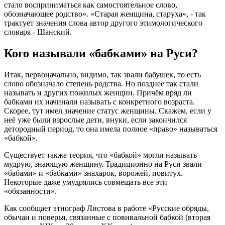
стало восприниматься как самостоятельное слово,
обозначающее родство». «Старая женщина, старуха», - так
трактует значения слова автор другого этимологического
словаря - Шанский.
Кого называли «бабками» на Руси?
Итак, первоначально, видимо, так звали бабушек, то есть
слово обозначало степень родства. Но позднее так стали
называть и других пожилых женщин. Причём вряд ли
бабками их начинали называть с конкретного возраста.
Скорее, тут имел значение статус женщины. Скажем, если у
неё уже были взрослые дети, внуки, если закончился
детородный период, то она имела полное «право» называться
«бабкой».
Существует также теория, что «бабкой» могли называть
мудрую, знающую женщину. Традиционно на Руси звали
«бабами» и «бабками» знахарок, ворожей, повитух.
Некоторые даже умудрялись совмещать все эти
«обязанности».
Как сообщает этнограф Листова в работе «Русские обряды,
обычаи и поверья, связанные с повивальной бабкой (вторая