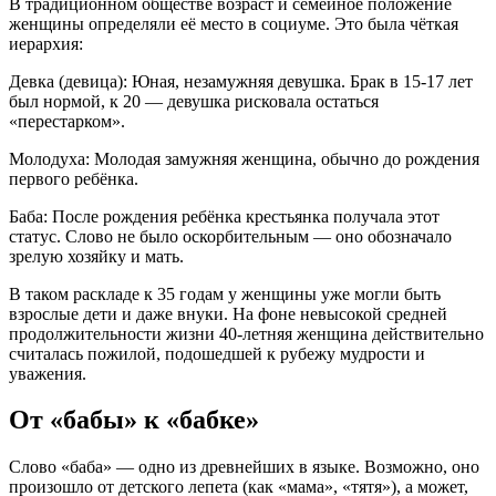
В традиционном обществе возраст и семейное положение
женщины определяли её место в социуме. Это была чёткая
иерархия:
Девка (девица): Юная, незамужняя девушка. Брак в 15-17 лет
был нормой, к 20 — девушка рисковала остаться
«перестарком».
Молодуха: Молодая замужняя женщина, обычно до рождения
первого ребёнка.
Баба: После рождения ребёнка крестьянка получала этот
статус. Слово не было оскорбительным — оно обозначало
зрелую хозяйку и мать.
В таком раскладе к 35 годам у женщины уже могли быть
взрослые дети и даже внуки. На фоне невысокой средней
продолжительности жизни 40-летняя женщина действительно
считалась пожилой, подошедшей к рубежу мудрости и
уважения.
От «бабы» к «бабке»
Слово «баба» — одно из древнейших в языке. Возможно, оно
произошло от детского лепета (как «мама», «тятя»), а может,