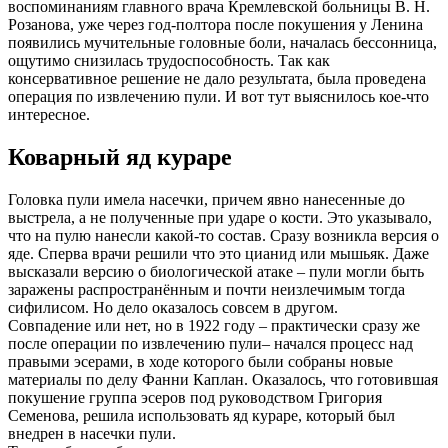
воспоминаниям главного врача Кремлевской больницы В. Н.
Розанова, уже через год-полтора после покушения у Ленина
появились мучительные головные боли, началась бессонница,
ощутимо снизилась трудоспособность. Так как
консервативное решение не дало результата, была проведена
операция по извлечению пули. И вот тут выяснилось кое-что
интересное.
Коварный яд кураре
Головка пули имела насечки, причем явно нанесенные до
выстрела, а не полученные при ударе о кости. Это указывало,
что на пулю нанесли какой-то состав. Сразу возникла версия о
яде. Сперва врачи решили что это цианид или мышьяк. Даже
высказали версию о биологической атаке – пули могли быть
заражены распространённым и почти неизлечимым тогда
сифилисом. Но дело оказалось совсем в другом.
Совпадение или нет, но в 1922 году – практически сразу же
после операции по извлечению пули– начался процесс над
правыми эсерами, в ходе которого были собраны новые
материалы по делу Фанни Каплан. Оказалось, что готовившая
покушение группа эсеров под руководством Григория
Семенова, решила использовать яд кураре, который был
внедрен в насечки пули.