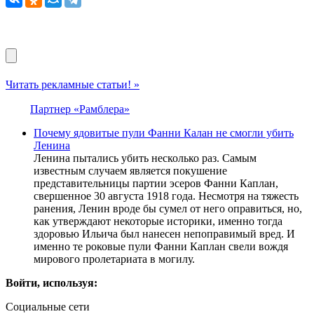
Читать рекламные статьи! »
Партнер «Рамблера»
Почему ядовитые пули Фанни Калан не смогли убить
Ленина
Ленина пытались убить несколько раз. Самым
известным случаем является покушение
представительницы партии эсеров Фанни Каплан,
свершенное 30 августа 1918 года. Несмотря на тяжесть
ранения, Ленин вроде бы сумел от него оправиться, но,
как утверждают некоторые историки, именно тогда
здоровью Ильича был нанесен непоправимый вред. И
именно те роковые пули Фанни Каплан свели вождя
мирового пролетариата в могилу.
Войти, используя:
Социальные сети