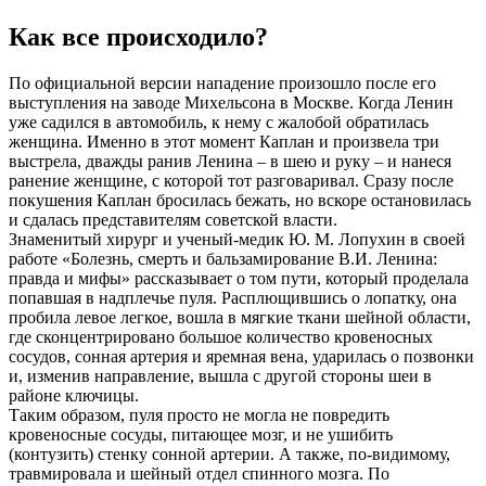
Как все происходило?
По официальной версии нападение произошло после его
выступления на заводе Михельсона в Москве. Когда Ленин
уже садился в автомобиль, к нему с жалобой обратилась
женщина. Именно в этот момент Каплан и произвела три
выстрела, дважды ранив Ленина – в шею и руку – и нанеся
ранение женщине, с которой тот разговаривал. Сразу после
покушения Каплан бросилась бежать, но вскоре остановилась
и сдалась представителям советской власти.
Знаменитый хирург и ученый-медик Ю. М. Лопухин в своей
работе «Болезнь, смерть и бальзамирование В.И. Ленина:
правда и мифы» рассказывает о том пути, который проделала
попавшая в надплечье пуля. Расплющившись о лопатку, она
пробила левое легкое, вошла в мягкие ткани шейной области,
где сконцентрировано большое количество кровеносных
сосудов, сонная артерия и яремная вена, ударилась о позвонки
и, изменив направление, вышла с другой стороны шеи в
районе ключицы.
Таким образом, пуля просто не могла не повредить
кровеносные сосуды, питающее мозг, и не ушибить
(контузить) стенку сонной артерии. А также, по-видимому,
травмировала и шейный отдел спинного мозга. По