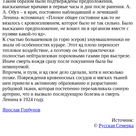
Таким образом были подтверждены предположения,
высказанные врачами в первые часы и дни после ранения. А.
А. Обух – в врач, постоянно наблюдавший и лечивший
Ленина- вспоминал: «Плохое общее состояние как-то не
вязалось с кровоизлиянием, которое было не так сильно. Было
высказано предположение, не вошел ли в организм вместе с
пулями какой-то яд».
К счастью большевиков (и горю эсеров) злоумышленники не
знали об особенностях кураре. Этот яд плохо переносит
тепловое воздействие, а поэтому он был практически
полностью нейтрализован пороховыми газами при выстреле.
Иначе смерть вождя сразу после покушения была бы
неминуемой.
Впрочем, и пуля, и яд свое дело сделали, хотя и несколько
позже. Повреждения кровеносных сосудов и мягких тканей
шеи привели к активному образованию и разрастанию
рубцовой ткани, которая постепенно перелавливала сонную
артерию, что и вызвало последующую болезнь и смерть
Ленина в 1924 году.
Ярослав Горбунов
Источник:
©
Русская Семерка