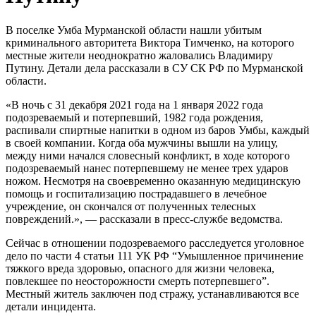
В поселке Умба Мурманской области нашли убитым
криминального авторитета Виктора Тимченко, на которого
местные жители неоднократно жаловались Владимиру
Путину. Детали дела рассказали в СУ СК РФ по Мурманской
области.
«В ночь с 31 декабря 2021 года на 1 января 2022 года
подозреваемый и потерпевший, 1982 года рождения,
распивали спиртные напитки в одном из баров Умбы, каждый
в своей компании. Когда оба мужчины вышли на улицу,
между ними начался словесный конфликт, в ходе которого
подозреваемый нанес потерпевшему не менее трех ударов
ножом. Несмотря на своевременно оказанную медицинскую
помощь и госпитализацию пострадавшего в лечебное
учреждение, он скончался от полученных телесных
повреждений.»‎‎, — рассказали в пресс-службе ведомства.
Сейчас в отношении подозреваемого расследуется уголовное
дело по части 4 статьи 111 УК РФ “Умышленное причинение
тяжкого вреда здоровью, опасного для жизни человека,
повлекшее по неосторожности смерть потерпевшего”.
Местный житель заключен под стражу, устанавливаются все
детали инцидента.