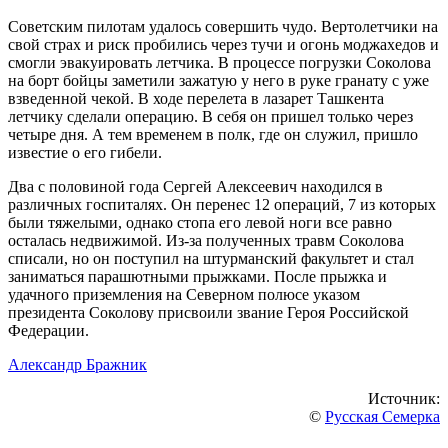
Советским пилотам удалось совершить чудо. Вертолетчики на
свой страх и риск пробились через тучи и огонь моджахедов и
смогли эвакуировать летчика. В процессе погрузки Соколова
на борт бойцы заметили зажатую у него в руке гранату с уже
взведенной чекой. В ходе перелета в лазарет Ташкента
летчику сделали операцию. В себя он пришел только через
четыре дня. А тем временем в полк, где он служил, пришло
известие о его гибели.
Два с половиной года Сергей Алексеевич находился в
различных госпиталях. Он перенес 12 операций, 7 из которых
были тяжелыми, однако стопа его левой ноги все равно
осталась недвижимой. Из-за полученных травм Соколова
списали, но он поступил на штурманский факультет и стал
заниматься парашютными прыжками. После прыжка и
удачного приземления на Северном полюсе указом
президента Соколову присвоили звание Героя Российской
Федерации.
Александр Бражник
Источник:
©
Русская Семерка