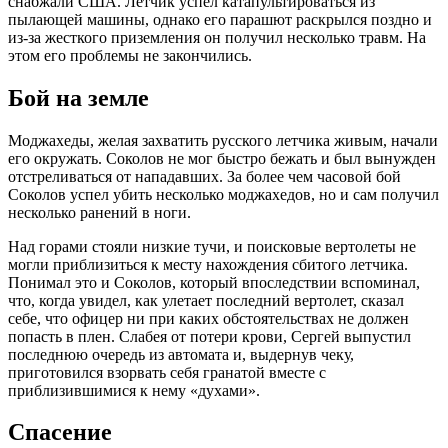
снабжали США. Летчик успел катапультироваться из
пылающей машины, однако его парашют раскрылся поздно и
из-за жесткого приземления он получил несколько травм. На
этом его проблемы не закончились.
Бой на земле
Моджахеды, желая захватить русского летчика живым, начали
его окружать. Соколов не мог быстро бежать и был вынужден
отстреливаться от нападавших. За более чем часовой бой
Соколов успел убить несколько моджахедов, но и сам получил
несколько ранений в ноги.
Над горами стояли низкие тучи, и поисковые вертолеты не
могли приблизиться к месту нахождения сбитого летчика.
Понимал это и Соколов, который впоследствии вспоминал,
что, когда увидел, как улетает последний вертолет, сказал
себе, что офицер ни при каких обстоятельствах не должен
попасть в плен. Слабея от потери крови, Сергей выпустил
последнюю очередь из автомата и, выдернув чеку,
приготовился взорвать себя гранатой вместе с
приблизившимися к нему «духами».
Спасение