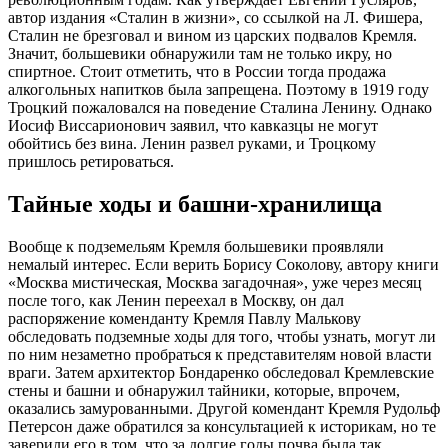
автор издания «Сталин в жизни», со ссылкой на Л. Фишера,
Сталин не брезговал и вином из царских подвалов Кремля.
Значит, большевики обнаружили там не только икру, но
спиртное. Стоит отметить, что в России тогда продажа
алкогольных напитков была запрещена. Поэтому в 1919 году
Троцкий пожаловался на поведение Сталина Ленину. Однако
Иосиф Виссарионович заявил, что кавказцы не могут
обойтись без вина. Ленин развел руками, и Троцкому
пришлось ретироваться.
Тайные ходы и башни-хранилища
Вообще к подземельям Кремля большевики проявляли
немалый интерес. Если верить Борису Соколову, автору книги
«Москва мистическая, Москва загадочная», уже через месяц
после того, как Ленин переехал в Москву, он дал
распоряжение коменданту Кремля Павлу Малькову
обследовать подземные ходы для того, чтобы узнать, могут ли
по ним незаметно пробраться к представителям новой власти
враги. Затем архитектор Бондаренко обследовал Кремлевские
стены и башни и обнаружил тайники, которые, впрочем,
оказались замурованными. Другой комендант Кремля Рудольф
Петерсон даже обратился за консультацией к историкам, но те
заверили его в том, что за долгие годы почва была так