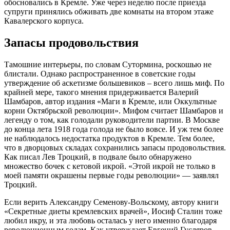
обосновались в Кремле. Уже через неделю после приезда
супруги принялись обживать две комнаты на втором этаже
Кавалерского корпуса.
Запасы продовольствия
Тамошние интерьеры, по словам Сутормина, роскошью не
блистали. Однако распространенное в советские годы
утверждение об аскетизме большевиков – всего лишь миф. По
крайней мере, такого мнения придерживается Валерий
Шамбаров, автор издания «Маги в Кремле, или Оккультные
корни Октябрьской революции». Мифом считает Шамбаров и
легенду о том, как голодали руководители партии. В Москве
до конца лета 1918 года голода не было вовсе. И уж тем более
не наблюдалось недостатка продуктов в Кремле. Тем более,
что в дворцовых складах сохранились запасы продовольствия.
Как писал Лев Троцкий, в подвале было обнаружено
множество бочек с кетовой икрой. «Этой икрой не только в
моей памяти окрашены первые годы революции» — заявлял
Троцкий.
Если верить Александру Семенову-Вольскому, автору книги
«Секретные диеты кремлевских врачей», Иосиф Сталин тоже
любил икру, и эта любовь осталась у него именно благодаря
революционным годам. Как утверждает Евгений Гусляров,