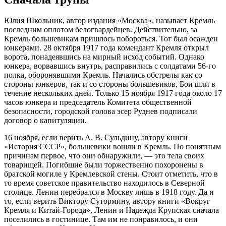
Юлия Школьник, автор издания «Москва», называет Кремль
последним оплотом белогвардейцев. Действительно, за
Кремль большевикам пришлось побороться. Тот был осажден
юнкерами. 28 октября 1917 года комендант Кремля открыл
ворота, понадеявшись на мирный исход событий. Однако
юнкера, ворвавшись внутрь, расправились с солдатами 56-го
полка, оборонявшими Кремль. Начались обстрелы как со
стороны юнкеров, так и со стороны большевиков. Бои шли в
течение нескольких дней. Только 15 ноября 1917 года около 17
часов юнкера и председатель Комитета общественной
безопасности, городской голова эсер Руднев подписали
договор о капитуляции.
16 ноября, если верить А. В. Сульдину, автору книги
«История СССР», большевики вошли в Кремль. По понятным
причинам первое, что они обнаружили, — это тела своих
товарищей. Погибшие были торжественно похоронены в
братской могиле у Кремлевской стены. Стоит отметить, что в
то время советское правительство находилось в Северной
столице. Ленин перебрался в Москву лишь в 1918 году. Да и
то, если верить Виктору Сутормину, автору книги «Вокруг
Кремля и Китай-Города», Ленин и Надежда Крупская сначала
поселились в гостинице. Там им не понравилось, и они