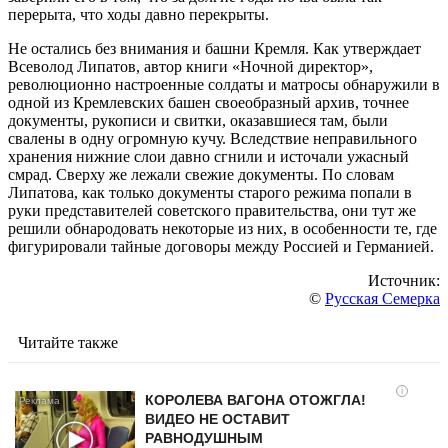
перерыта, что ходы давно перекрыты.
Не остались без внимания и башни Кремля. Как утверждает
Всеволод Липатов, автор книги «Ночной директор»,
революционно настроенные солдаты и матросы обнаружили в
одной из Кремлевских башен своеобразный архив, точнее
документы, рукописи и свитки, оказавшиеся там, были
свалены в одну огромную кучу. Вследствие неправильного
хранения нижние слои давно сгнили и источали ужасный
смрад. Сверху же лежали свежие документы. По словам
Липатова, как только документы старого режима попали в
руки представителей советского правительства, они тут же
решили обнародовать некоторые из них, в особенности те, где
фигурировали тайные договоры между Россией и Германией.
Источник:
©
Русская Семерка
Читайте также
i
КОРОЛЕВА ВАГОНА ОТОЖГЛА!
ВИДЕО НЕ ОСТАВИТ
РАВНОДУШНЫМ