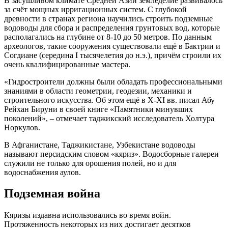
В засушливом климате Средней Азии земледелие развивалось
за счёт мощных ирригационных систем. С глубокой
древности в странах региона научились строить подземные
водоводы для сбора и распределения грунтовых вод, которые
располагались на глубине от 8-10 до 50 метров. По данным
археологов, такие сооружения существовали ещё в Бактрии и
Согдиане (середина I тысячелетия до н.э.), причём строили их
очень квалифицированные мастера.
«Гидростроители должны были обладать профессиональными
знаниями в области геометрии, геодезии, механики и
строительного искусства. Об этом ещё в X-XI вв. писал Абу
Рейхан Бируни в своей книге «Памятники минувших
поколений», – отмечает таджикский исследователь Холтура
Норкулов.
В Афганистане, Таджикистане, Узбекистане водоводы
называют персидским словом «кяриз». Водосборные галереи
служили не только для орошения полей, но и для
водоснабжения аулов.
Подземная война
Кяризы издавна использовались во время войн.
Протяженность некоторых из них достигает десятков