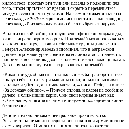
километров, поэтому эти туннели идеально подходили для
того, чтобы прятаться от врагов и скрытно перемещаться
между населёнными пунктами. На всем протяжении кяриза
через каждые 20-30 метров имелись очистительные колодцы,
через каждый из которых можно было выбраться наружу.
В партизанской войне, которую вели афганские моджахеды,
кяризы играли огромную роль. Под землёй могли скрываться
как крупные отряды, так и небольшие группы диверсантов.
Генерал Александр Лебедь вспоминал, что в Баграмской
долине огромный урон советским колоннам могли нанести,
например, всего лишь двое гранатомётчиков с помощниками.
Дав пару залпов, душманы скрывались под землёй.
«Какой-нибудь обиженный танковый комбат разворотит всё
вокруг себя – но две-три машины горят, и надо оттаскивать
раненых и убитых, а птички улетели, – писал Лебедь в книге
«За державу обидно». – Причем сплошь и рядом не особенно
далеко, в ближайший кяриз. Они свои кяризы знают как
«Отче наш», и тягаться с ними в подземно-колодезной войне –
бесполезно».
Действительно, никакое центральное правительство
Афганистана не могло предоставить советской армии полной
схемы кяризов. О многих из них знали только жители