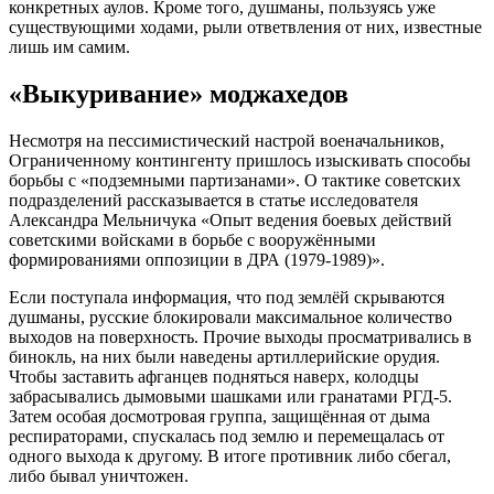
конкретных аулов. Кроме того, душманы, пользуясь уже
существующими ходами, рыли ответвления от них, известные
лишь им самим.
«Выкуривание» моджахедов
Несмотря на пессимистический настрой военачальников,
Ограниченному контингенту пришлось изыскивать способы
борьбы с «подземными партизанами». О тактике советских
подразделений рассказывается в статье исследователя
Александра Мельничука «Опыт ведения боевых действий
советскими войсками в борьбе с вооружёнными
формированиями оппозиции в ДРА (1979-1989)».
Если поступала информация, что под землёй скрываются
душманы, русские блокировали максимальное количество
выходов на поверхность. Прочие выходы просматривались в
бинокль, на них были наведены артиллерийские орудия.
Чтобы заставить афганцев подняться наверх, колодцы
забрасывались дымовыми шашками или гранатами РГД-5.
Затем особая досмотровая группа, защищённая от дыма
респираторами, спускалась под землю и перемещалась от
одного выхода к другому. В итоге противник либо сбегал,
либо бывал уничтожен.