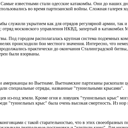
. Самые известными стали одесские катакомбы. Они до наших д
пользовались во время партизанской войны. Сложная галерея ход
бы служили укрытием как для отрядов регулярной армии, так и 
д: отряд московского управления НКВД, запертый в катакомбах 
твы. Под городом располагалась крупная система подземных ко
ннелях происходили бои местного значения. Интересно, что неме
одолжались практически до окончания Сталинградской битвы, и 
ереи были взорваны.
 американцы во Вьетнаме. Вьетнамские партизаны раскопали ц
дали специальные отряды, названные "туннельными крысами".
вцев из-под земли. Кроме огня и ловушек "туннельных крыс" мо
реди "туннельных крыс" была очень высокая смертность. Из нор 
тконговцами с такой старательностью, что в этих своеобразных
показывали театральные постановки и "крутили кино". Для низ