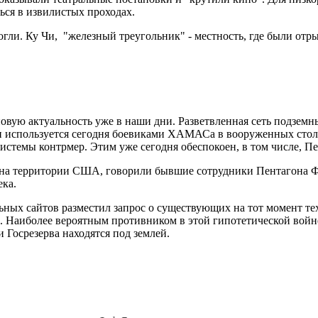
ься в извилистых проходах.
огли. Ку Чи, "железный треугольник" - местность, где были от
овую актуальность уже в наши дни. Разветвленная сеть подземн
и используется сегодня боевиками ХАМАСа в вооруженных стол
системы контрмер. Этим уже сегодня обеспокоен, в том числе, П
я на территории США, говорили бывшие сотрудники Пентагона 
ека.
ьных сайтов разместил запрос о существующих на тот момент тех
Наиболее вероятным противником в этой гипотетической войне 
Госрезерва находятся под землей.