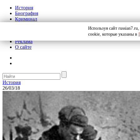
История
Биография
Криминал
СССР
Используя сайт russian7.r
Тайны
cookie, которые указаны в
Рекомендации
Реклама
О сайте
История
26/03/18