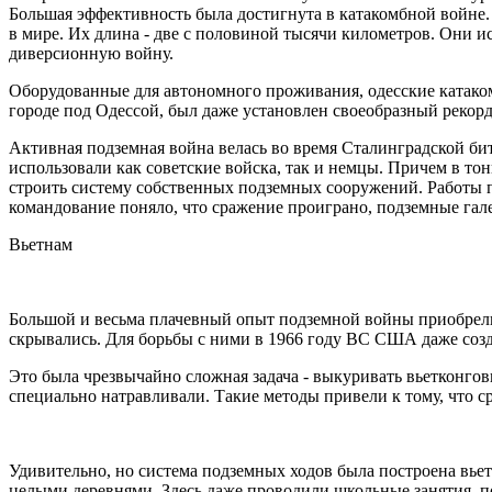
Большая эффективность была достигнута в катакомбной войне
в мире. Их длина - две с половиной тысячи километров. Они ис
диверсионную войну.
Оборудованные для автономного проживания, одесские катаком
городе под Одессой, был даже установлен своеобразный рекор
Активная подземная война велась во время Сталинградской би
использовали как советские войска, так и немцы. Причем в то
строить систему собственных подземных сооружений. Работы пр
командование поняло, что сражение проиграно, подземные гал
Вьетнам
Большой и весьма плачевный опыт подземной войны приобрели
скрывались. Для борьбы с ними в 1966 году ВС США даже соз
Это была чрезвычайно сложная задача - выкуривать вьетконго
специально натравливали. Такие методы привели к тому, что с
Удивительно, но система подземных ходов была построена вье
целыми деревнями. Здесь даже проводили школьные занятия, 