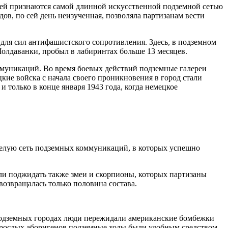
ней признаются самой длинной искусственной подземной сетью
ов, по сей день неизученная, позволяла партизанам вести
для сил антифашистского сопротивления. Здесь, в подземном
Молдаванки, пробыл в лабиринтах больше 13 месяцев.
ммуникаций. Во время боевых действий подземные галереи
цкие войска с начала своего проникновения в город стали
только в конце января 1943 года, когда немецкое
елую сеть подземных коммуникаций, в которых успешно
гли поджидать также змеи и скорпионы, которых партизаны
возвращалась только половина состава.
 подземных городах люди пережидали американские бомбежки
корослых аборигенов подземные ходы были удобным средством