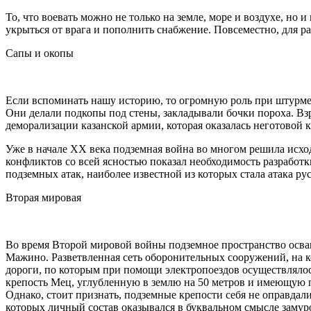
То, что воевать можно не только на земле, море и воздухе, но
укрыться от врага и пополнить снабжение. Повсеместно, для р
Сапы и окопы
Если вспоминать нашу историю, то огромную роль при штурме
Они делали подкопы под стены, закладывали бочки пороха. Вз
деморализации казанской армии, которая оказалась неготовой 
Уже в начале ХХ века подземная война во многом решила исхо
конфликтов со всей ясностью показал необходимость разработк
подземных атак, наиболее известной из которых стала атака ру
Вторая мировая
Во время Второй мировой войны подземное пространство осваи
Мажино. Разветвленная сеть оборонительных сооружений, на 
дороги, по которым при помощи электропоездов осуществляло
крепость Мец, углубленную в землю на 50 метров и имеющую 
Однако, стоит признать, подземные крепости себя не оправд
которых личный состав оказывался в буквальном смысле заму