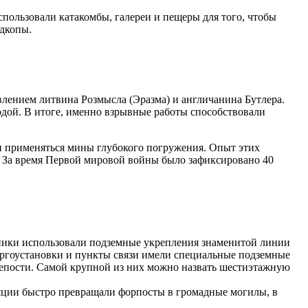
использовали катакомбы, галереи и пещеры для того, чтобы
одкопы.
лением литвина Розмысла (Эразма) и англичанина Бутлера.
дой. В итоге, именно взрывные работы способствовали
ли применяться мины глубокого погружения. Опыт этих
в. За время Первой мировой войны было зафиксировано 40
зники использовали подземные укрепления знаменитой линии
ергоустановки и пункты связи имели специальные подземные
репости. Самой крупной из них можно назвать шестиэтажную
ляции быстро превращали форпосты в громадные могилы, в