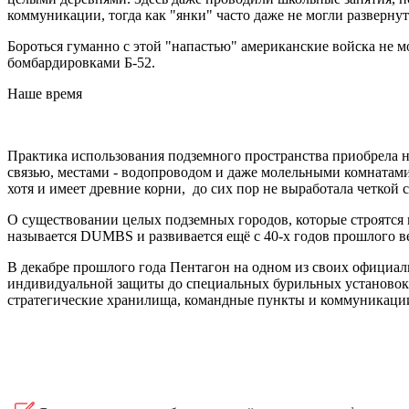
коммуникации, тогда как "янки" часто даже не могли развернут
Бороться гуманно с этой "напастью" американские войска не м
бомбардировками Б-52.
Наше время
Практика использования подземного пространства приобрела н
связью, местами - водопроводом и даже молельными комнатам
хотя и имеет древние корни, до сих пор не выработала четкой 
О существовании целых подземных городов, которые строятс
называется DUMBS и развивается ещё с 40-х годов прошлого в
В декабре прошлого года Пентагон на одном из своих официал
индивидуальной защиты до специальных бурильных установок. 
стратегические хранилища, командные пункты и коммуникации 