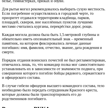
белье, гимнастёрках, брюках и обуви.
Для рытья могил рекомендовалось выбирать сухую местность.
Если погребение осуществлялось в городской черте, то
приоритет отдавался территориям кладбища, парков,
площадей, скверов, вне населённых пунктов лучшими
местами считались курганы, перекрёстки дорог, рощи.
Каждая могила должна была быть 1,5-метровой глубины и
обязательно иметь опознавательный знак – временный
памятник, на котором фиксировались личные данные
погибших: имя, фамилия, отчество, звание, дата рождения и
смерти.
Порядок отдания воинских почестей не был регламентирован,
отмечалось лишь, то, что командир полка мог самостоятельно
устанавливать их в зависимости от значимости подвига, при
совершении которого погибли бойцы рядового, сержантского
и офицерского состава.
В случае гибели офицеров высшего командного состава, тело
необходимо было передать сотрудникам Красного креста,
которые должны были транспортировать его до
родственников погибшего.