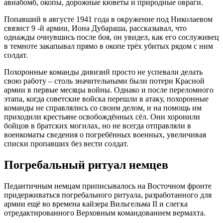
авиабомб, окопы, дорожные кюветы и природные овраги.
Попавший в августе 1941 года в окружение под Николаевом
связист 9 -й армии, Иона Дубараша, рассказывал, что
однажды очнувшись после боя, он увидел, как его сослуживец
в темноте закапывал прямо в окопе трёх убитых рядом с ним
солдат.
Похоронные команды дивизий просто не успевали делать
свою работу – столь значительными были потери Красной
армии в первые месяцы войны. Однако и после переломного
этапа, когда советские войска перешли в атаку, похоронные
команды не справлялись со своим делом, и на помощь им
приходили крестьяне освобождённых сёл. Они хоронили
бойцов в братских могилах, но не всегда отправляли в
военкоматы сведения о погребённых военных, увеличивая
списки пропавших без вести солдат.
Погребальный ритуал немцев
Педантичным немцам приписывалось на Восточном фронте
придерживаться погребального ритуала, разработанного для
армии ещё во времена кайзера Вильгельма II и слегка
отредактированного Верховным командованием вермахта.