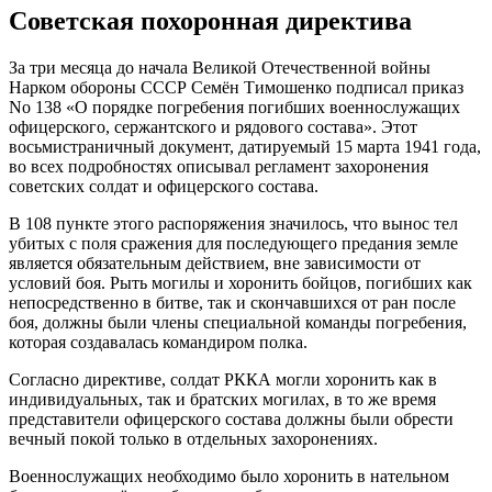
Советская похоронная директива
За три месяца до начала Великой Отечественной войны
Нарком обороны СССР Семён Тимошенко подписал приказ
No 138 «О порядке погребения погибших военнослужащих
офицерского, сержантского и рядового состава». Этот
восьмистраничный документ, датируемый 15 марта 1941 года,
во всех подробностях описывал регламент захоронения
советских солдат и офицерского состава.
В 108 пункте этого распоряжения значилось, что вынос тел
убитых с поля сражения для последующего предания земле
является обязательным действием, вне зависимости от
условий боя. Рыть могилы и хоронить бойцов, погибших как
непосредственно в битве, так и скончавшихся от ран после
боя, должны были члены специальной команды погребения,
которая создавалась командиром полка.
Согласно директиве, солдат РККА могли хоронить как в
индивидуальных, так и братских могилах, в то же время
представители офицерского состава должны были обрести
вечный покой только в отдельных захоронениях.
Военнослужащих необходимо было хоронить в нательном