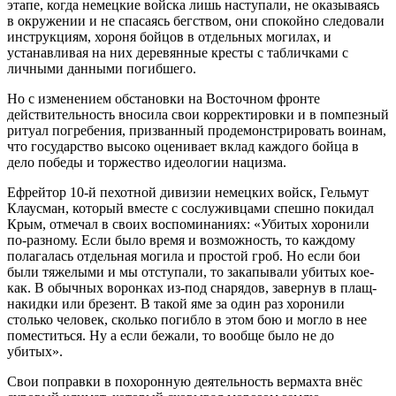
этапе, когда немецкие войска лишь наступали, не оказываясь
в окружении и не спасаясь бегством, они спокойно следовали
инструкциям, хороня бойцов в отдельных могилах, и
устанавливая на них деревянные кресты с табличками с
личными данными погибшего.
Но с изменением обстановки на Восточном фронте
действительность вносила свои корректировки и в помпезный
ритуал погребения, призванный продемонстрировать воинам,
что государство высоко оценивает вклад каждого бойца в
дело победы и торжество идеологии нацизма.
Ефрейтор 10-й пехотной дивизии немецких войск, Гельмут
Клаусман, который вместе с сослуживцами спешно покидал
Крым, отмечал в своих воспоминаниях: «Убитых хоронили
по-разному. Если было время и возможность, то каждому
полагалась отдельная могила и простой гроб. Но если бои
были тяжелыми и мы отступали, то закапывали убитых кое-
как. В обычных воронках из-под снарядов, завернув в плащ-
накидки или брезент. В такой яме за один раз хоронили
столько человек, сколько погибло в этом бою и могло в нее
поместиться. Ну а если бежали, то вообще было не до
убитых».
Свои поправки в похоронную деятельность вермахта внёс