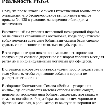
Реальность РККА
Сразу же после начала Великой Отечественной войны стало
очевидным, что беспрекословное выполнение пунктов
приказа No 138 в условиях маневренного блицкрига
невозможно.
Рассчитанный на условия неспешной позиционной борьбы,
он не отвечал сложившейся обстановке, когда под натиском
войск вермахта советские бойцы вынуждены были спешно
сдавать свои позиции и смещаться вглубь страны.
В эти страшные дни никто не помышлял о захоронении
сослуживцев согласно директиве с выбором хороших мест для
рытья ям и индивидуальными могилами для офицеров.
В страшной мясорубке считалось удачей просто предать земле
тело убитого, чтобы одичавшие собаки и вороны не
растерзали его останки.
В сборнике Константина Сомова «Война – ускоренная
жизнь», где описывается бытовая сторона жизни солдат,
приводятся воспоминания бойцов, свидетельствовавших о
том, что погибших, без разбора звания наспех хоронили в
братских могилах, в роли которых выступали воронки от