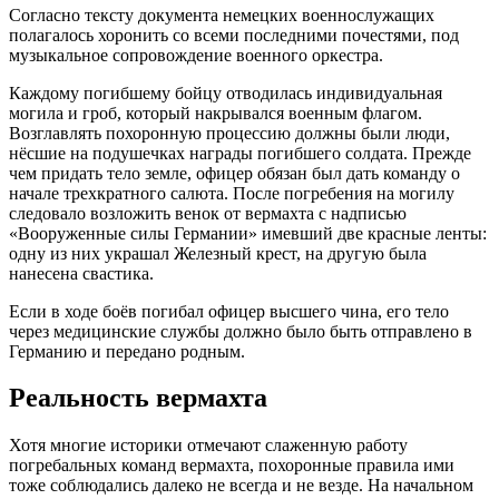
Согласно тексту документа немецких военнослужащих
полагалось хоронить со всеми последними почестями, под
музыкальное сопровождение военного оркестра.
Каждому погибшему бойцу отводилась индивидуальная
могила и гроб, который накрывался военным флагом.
Возглавлять похоронную процессию должны были люди,
нёсшие на подушечках награды погибшего солдата. Прежде
чем придать тело земле, офицер обязан был дать команду о
начале трехкратного салюта. После погребения на могилу
следовало возложить венок от вермахта с надписью
«Вооруженные силы Германии» имевший две красные ленты:
одну из них украшал Железный крест, на другую была
нанесена свастика.
Если в ходе боёв погибал офицер высшего чина, его тело
через медицинские службы должно было быть отправлено в
Германию и передано родным.
Реальность вермахта
Хотя многие историки отмечают слаженную работу
погребальных команд вермахта, похоронные правила ими
тоже соблюдались далеко не всегда и не везде. На начальном