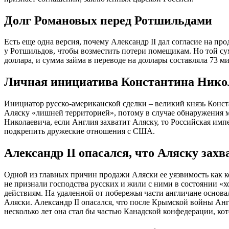
Долг Романовых перед Ротшильдами
Есть еще одна версия, почему Александр II дал согласие на пр
у Ротшильдов, чтобы возместить потери помещикам. Но той сум
доллара, и сумма займа в переводе на доллары составляла 73 м
Личная инициатива Константина Нико
Инициатор русско-американской сделки – великий князь Конста
Аляску «лишней территорией», потому в случае обнаружения м
Николаевича, если Англия захватит Аляску, то Российская имп
подкрепить дружеские отношения с США.
Александр II опасался, что Аляску зах
Одной из главных причин продажи Аляски ее уязвимость как к
не признали господства русских и жили с ними в состоянии 
действиям. На удаленной от побережья части англичане основа
Аляски. Александр II опасался, что после Крымской войны Анг
несколько лет она стал бы частью Канадской конфедерации, ко