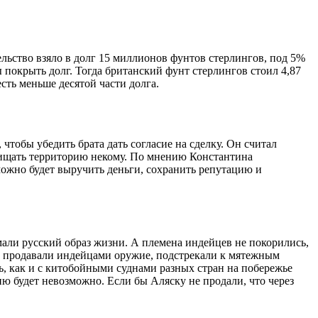
ельство взяло в долг 15 миллионов фунтов стерлингов, под 5%
 покрыть долг. Тогда британский фунт стерлингов стоил 4,87
есть меньше десятой части долга.
тобы убедить брата дать согласие на сделку. Он считал
щищать территорию некому. По мнению Константина
можно будет выручить деньги, сохранить репутацию и
али русский образ жизни. А племена индейцев не покорились,
и продавали индейцами оружие, подстрекали к мятежным
ть, как и с китобойными суднами разных стран на побережье
ю будет невозможно. Если бы Аляску не продали, что через