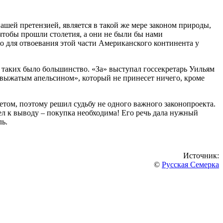
нашей претензией, является в такой же мере законом природы,
 чтобы прошли столетия, а они не были бы нами
о для отвоевания этой части Американского континента у
и таких было большинство. «За» выступал госсекретарь Уильям
«выжатым апельсином», который не принесет ничего, кроме
том, поэтому решил судьбу не одного важного законопроекта.
ел к выводу – покупка необходима! Его речь дала нужный
ль.
Источник:
©
Русская Семерка