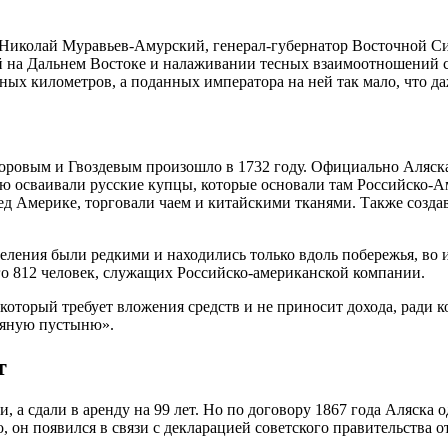
Николай Муравьев-Амурский, генерал-губернатор Восточной Сиб
ций на Дальнем Востоке и налаживании тесных взаимоотношени
ых километров, а поданных императора на ней так мало, что даж
ровым и Гвоздевым произошло в 1732 году. Официально Аляска
ию осваивали русские купцы, которые основали там Российско-
д Америке, торговали чаем и китайскими тканями. Также создав
селения были редкими и находились только вдоль побережья, во
го 812 человек, служащих Российско-американской компании.
который требует вложения средств и не приносит дохода, ради к
едяную пустыню».
т
 а сдали в аренду на 99 лет. Но по договору 1867 года Аляска 
н появился в связи с декларацией советского правительства от