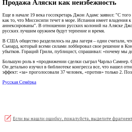
Продажа Аляски как неизбежность
Еще в начале 19 века госсекретарь Джон Адамс заявил: "С того
как то, что Миссисипи течет в море. Испания имеет владения к
аннексированы". В отношении русских колоний на Аляске Джон
русских лучшим оружием будут терпение и время.
В США общество разделилось на два лагеря – одни считали, чт
Сьюард, который всеми силами лоббировал свое решение в Кон
убытков. Гораций Грили, публицист, спрашивал: «почему мы до
Большую роль в «продвижении сделки сыграл Чарльз Самнер. О
Он детально изучил в библиотеке конгресса все, что нашел от
эффект: «за» проголосовали 37 человек, «против» только 2. 
Русская Семёрка