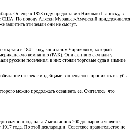
ири. Он еще в 1853 году предоставил Николаю I записку, в
й с США. По поводу Аляски Муравьев-Амурский придерживался
е защитить эти земли они не смогут.
 открыта в 1841 году, капитаном Чириковым, который
Американскую компанию (РАК). Они активно скупали у
али русские поселения, в них стояли торговые суда в зимние
 избежание стычек с индейцами запрещалось проникать вглубь
оторого можно продолжать осваивать ее. Считалось, что
однозначно продана за 7 миллионов 200 долларов и является
 1917 года. По этой декларации, Советское правительство не