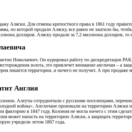
одажу Аляски. Для отмены крепостного права в 1861 году правит
мы, по которой продали Аляску, все равно не хватило бы, чтобы
иллиона долларов. Аляску продали за 7,2 миллиона долларов, то 
лаевича
нтин Николаевич. Он курировал работу по дискредитации РАК, ч
есторождения золота, это привлечет внимание англичан – а за
ерия лишится территории, и ничего не получит. А при продаже 
ватит Англия
олонии. Алеуты сотрудничали с русскими поселенцами, переним
«холодной войны». Англичане проникали на территорию Аляски 
ли факторию в 1847 году. Колония не могла ничего с этим сдела
лия может напасть на территорию Аляски, а защищать территори
торую учредили летом 1867 года.