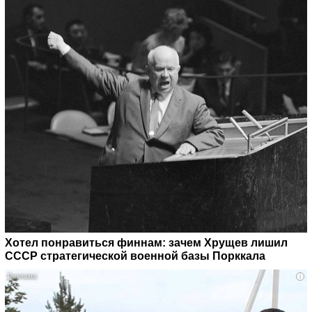
Хотел понравиться финнам: зачем Хрущев лишил
СССР стратегической военной базы Порккала
i