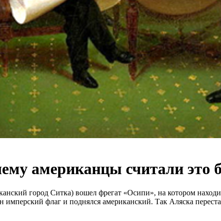
чему американцы считали это
риканский город Ситка) вошел фрегат «Осипи», на котором нах
н имперский флаг и поднялся американский. Так Аляска переста