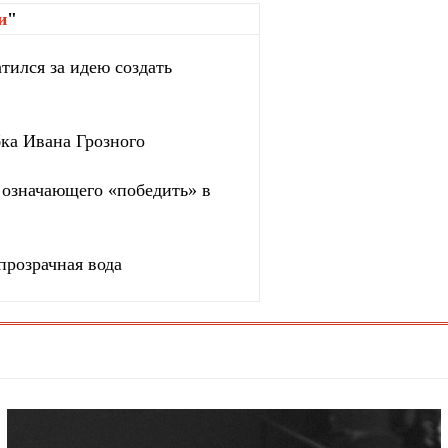
и
"
тился за идею создать
бка Ивана Грозного
, означающего «победить» в
прозрачная вода