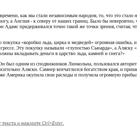
 времени, как мы стали независимым народом, то, что это стало 
 югу, а Англия - к северу от наших границ. Было бы невероятно,
 Адамс придерживался точно такой же точки зрения, считая, чт
о покупка «коробки льда, цирка и медведей» огромная ошибка, 
грессе. Эту покупку называли «глупостью Сьюарда», а Аляску 
лжны вкладывать деньги в царство льда, камней и снега?»
н был одним из сподвижников Линкольна, пользовался авторите
носительно Аляски. Самнер впечатлился богатством края, и приш
Позже Америка окупила свои расходы и получила огромную прибы