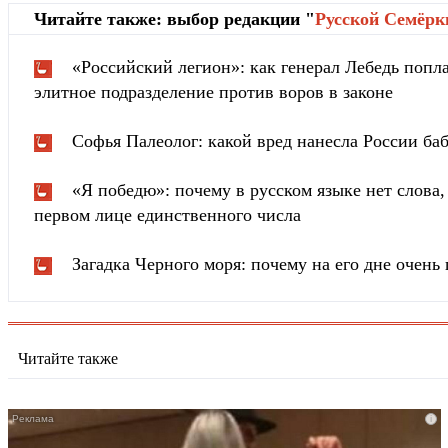
Читайте также: выбор редакции "
Русской Cемёрк
«Российский легион»: как генерал Лебедь попла
элитное подразделение против воров в законе
Софья Палеолог: какой вред нанесла России ба
«Я победю»: почему в русском языке нет слова
первом лице единственного числа
Загадка Черного моря: почему на его дне очень 
Читайте также
i