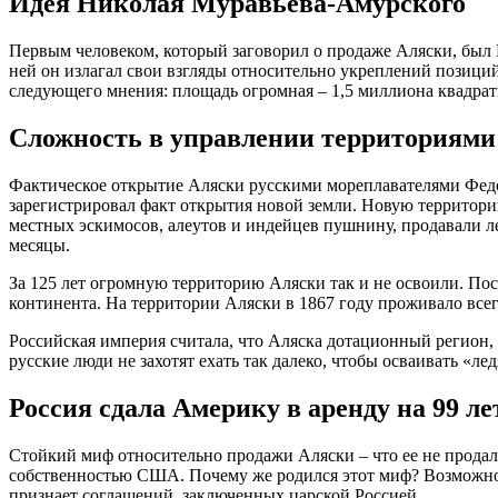
Идея Николая Муравьева-Амурского
Первым человеком, который заговорил о продаже Аляски, был 
ней он излагал свои взгляды относительно укреплений пози
следующего мнения: площадь огромная – 1,5 миллиона квадратн
Сложность в управлении территориями
Фактическое открытие Аляски русскими мореплавателями Федо
зарегистрировал факт открытия новой земли. Новую территор
местных эскимосов, алеутов и индейцев пушнину, продавали ле
месяцы.
За 125 лет огромную территорию Аляски так и не освоили. По
континента. На территории Аляски в 1867 году проживало все
Российская империя считала, что Аляска дотационный регион, 
русские люди не захотят ехать так далеко, чтобы осваивать «л
Россия сдала Америку в аренду на 99 ле
Стойкий миф относительно продажи Аляски – что ее не продали,
собственностью США. Почему же родился этот миф? Возможно, о
признает соглашений, заключенных царской Россией.