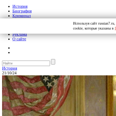
История
Биография
Криминал
СССР
Используя сайт russian7.r
Тайны
cookie, которые указаны в
Рекомендации
Реклама
О сайте
История
21/10/24