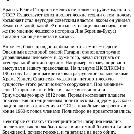
Враги у Юрия Гагарина имелись не только за рубежом, но и в
СССР. Существуют конспирологические теории о том, почему
космонавт стал неугоден советским властям: якобы он увидел
Землю не такой, какой её описывает официальная наука, или
же (по мнению чешского историка Яна Бервида-Букуа)
Гагарин вообще не летал в космос.
Впрочем, более правдоподобны чисто «земные» версии.
Овеянный всемирной славой Гагарин становился трудно
управляемым человеком и, хуже того, начал отступать от
«генеральной линии партии». Например, он завуалировано
выступал в защиту православия. На пленуме ЦК ВЛКСМ в
1965 году Гагарин раскритиковал разрушение большевиками
Храма Христа Спасителя, указав на «патриотическую
сущность» этого религиозного сооружения. Под влиянием
слов Гагарина власти Москвы даже восстановили
Триумфальную арку 1812 года. Первый космонавт планеты
показал себя потенциальным политическим лидером русского
национального движения в СССР, а подобные настроения в
конце 1960-х годов членами Политбюро не приветствовались.
Некоторые считают, что неприятности Гагарина начались
после того, как он якобы отказал в интимной близости Галине
Брежневой, дочери генсека, и та затаила на него обиду.