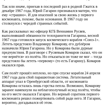
Так или иначе, приехав в последний раз в родной Гжатск в
декабре 1967 года, Юрий Гагарин признавался матери, что
ему «страшно». И для опасений за свою жизнь у первого
космонавта, похоже, были основания. В 1967 году он
столкнулся с чередой странных событий.
Как рассказывал экс-офицер КГБ Вениамин Русяев,
выполнявший обязанности телохранителя Гагарина, весной
1967 года готовился запуск космического корабля «Союз-1».
Лететь предстояло Владимиру Комарову, его дублёром
назначили Юрия Гагарина. Но у Комарова были дурные
предчувствия. В разговоре с Русяевым Комаров сказал, что он
«не вернётся» из полёта. Но отказаться он тоже не мог – тогда
предстояло бы лететь «первому» (то есть Гагарину). Комаров
оказался прав.
Сам полёт прошёл неплохо, но при спуске корабля 24 апреля
1967 года дала сбой парашютная система. Летательный
аппарат упал в Оренбургской области, от космонавта
Комарова осталась лишь горстка пепла. Возможно, Комарову
заранее намекнули на неблагополучный исход полёта, чтобы
на его месте оказался Гагарин. Но верный соратник первого
космонавта решил пожертвовать собой ради него. И Гагарин,
вероятно, догадывался об этом.