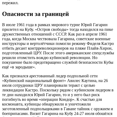
пережил.
Опасности за границей
В июле 1961 года в рамках мирового турне Юрий Гагарин
прилетел на Кубу. «Остров свободы» тогда находился на пике
дружественных отношений с СССР. Как раз в апреле 1961
года, когда Москва чествовала Гагарина, советские военные
инструкторы и вертолётчики помогли режиму Фиделя Кастро
отбить десант контрреволюционеров на пляже Плайя-Хирон,
подготовленный ЦРУ. После этого американские спецслужбы
решили отомстить вождю кубинской революции. Но
покушение было предотвращено службой безопасности Кубы
ещё «в зародыше».
Как признался арестованный лидер подпольной сети
«Кубинский национальный фронт» Авилес Каутина, на 26
июля сотрудники ЦРУ планировали теракт с целью
ликвидации Кастро. Поскольку рядом с кубинским лидером в
те дни находился Юрий Гагарин, то и у него был риск
погибнуть во время «операции Кондор». К счастью для
космонавта, кубинцы обнаружили и уничтожили
заготовленный подпольщиками в Гаване тайник с оружием и
боеприпасами. Визит Гагарина на Кубу 24-27 июля обошёлся