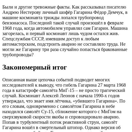
Были и другие тревожные факты. Как рассказывал писателю
Андрею Нестерову личный шофёр Гагарина Фёдор Демчук, в
машине космонавта трижды лопался трубопровод
бензонасоса. Последний такой случай произошёл в феврале
1968 года, когда автомобилем управлял сам Гагарин. Машина
загорелась, и первый космонавт лишь чудом остался жив.
Спецслужбам СССР, имевшим доступ к любым
автомастерским, подстроить аварию не составляло труда. Не
могли же Гагарину три раза случайно попасться бракованные
трубопроводы?
Закономерный итог
Описанная выше цепочка событий подводит многих
исследователей к выводу, что гибель Гагарина 27 марта 1968
года в катастрофе самолёта МиГ-15 – не просто трагический
случай. Космонавт Алексей Леонов с начала 1990-х годов
утверждал, что знает имя лётчика, «убившего Гагарина». По
его словам, одновременно с самолётом Гагарина в небе
находился самолёт Су-15, сближение которого с МиГом на
сверхзвуковой скорости якобы и спровоцировало аварию.
Попав в турбулентный поток реактивной струи, самолёт
Гагарина вошёл в смертельный штопор. Однако версия об