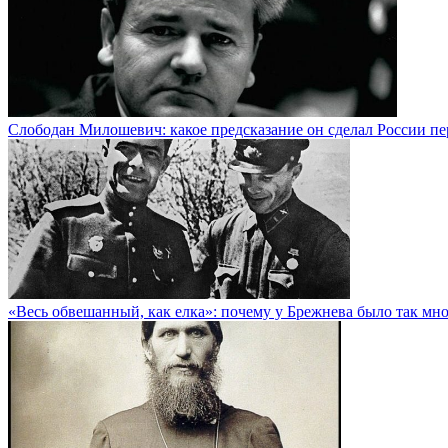
Слободан Милошевич: какое предсказание он сделал России пе
«Весь обвешанный, как елка»: почему у Брежнева было так мн