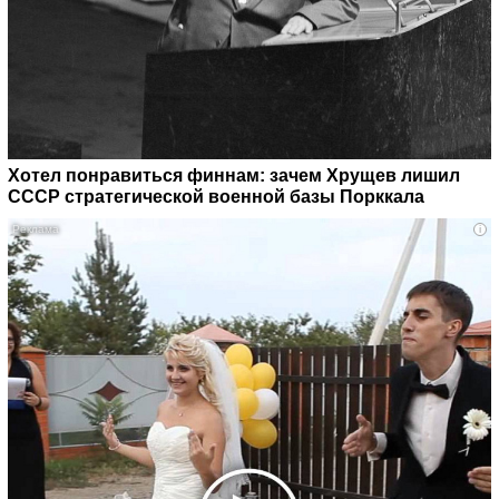
Хотел понравиться финнам: зачем Хрущев лишил
СССР стратегической военной базы Порккала
i