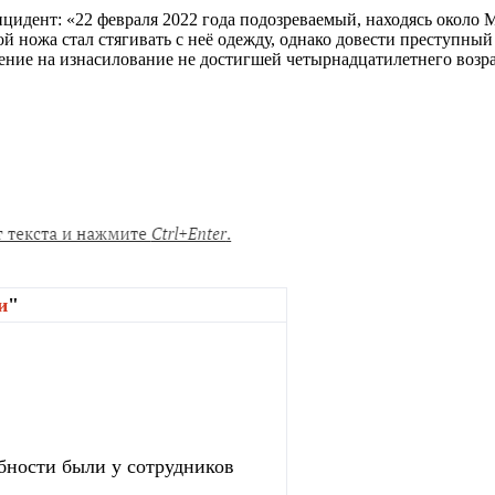
цидент: «22 февраля 2022 года подозреваемый, находясь окол
ой ножа стал стягивать с неё одежду, однако довести преступн
кушение на изнасилование не достигшей четырнадцатилетнего возра
и
"
бности были у сотрудников