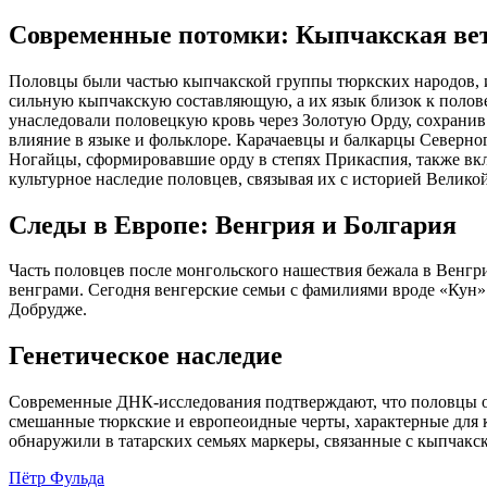
Современные потомки: Кыпчакская ве
Половцы были частью кыпчакской группы тюркских народов, и
сильную кыпчакскую составляющую, а их язык близок к полове
унаследовали половецкую кровь через Золотую Орду, сохранив
влияние в языке и фольклоре. Карачаевцы и балкарцы Северно
Ногайцы, сформировавшие орду в степях Прикаспия, также вклю
культурное наследие половцев, связывая их с историей Великой
Следы в Европе: Венгрия и Болгария
Часть половцев после монгольского нашествия бежала в Венгр
венграми. Сегодня венгерские семьи с фамилиями вроде «Кун»
Добрудже.
Генетическое наследие
Современные ДНК-исследования подтверждают, что половцы ост
смешанные тюркские и европеоидные черты, характерные для к
обнаружили в татарских семьях маркеры, связанные с кыпчакс
Пётр Фульда