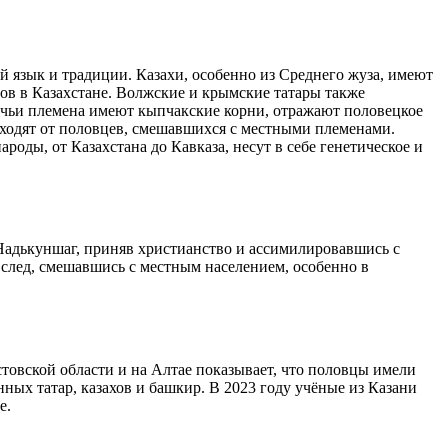
 язык и традиции. Казахи, особенно из Среднего жуза, имеют
ов в Казахстане. Волжские и крымские татары также
, чьи племена имеют кыпчакские корни, отражают половецкое
сходят от половцев, смешавшихся с местными племенами.
ды, от Казахстана до Кавказа, несут в себе генетическое и
 Надькуншаг, приняв христианство и ассимилировавшись с
 след, смешавшись с местным населением, особенно в
овской области и на Алтае показывает, что половцы имели
ых татар, казахов и башкир. В 2023 году учёные из Казани
е.