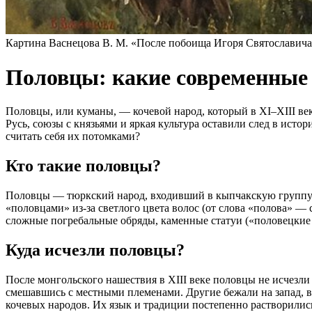
Картина Васнецова В. М. «После побоища Игоря Святославича
Половцы: какие современные 
Половцы, или куманы, — кочевой народ, который в XI–XIII ве
Русь, союзы с князьями и яркая культура оставили след в ист
считать себя их потомками?
Кто такие половцы?
Половцы — тюркский народ, входивший в кыпчакскую группу. 
«половцами» из-за светлого цвета волос (от слова «полова» — 
сложные погребальные обряды, каменные статуи («половецкие 
Куда исчезли половцы?
После монгольского нашествия в XIII веке половцы не исчезли
смешавшись с местными племенами. Другие бежали на запад, в 
кочевых народов. Их язык и традиции постепенно растворились