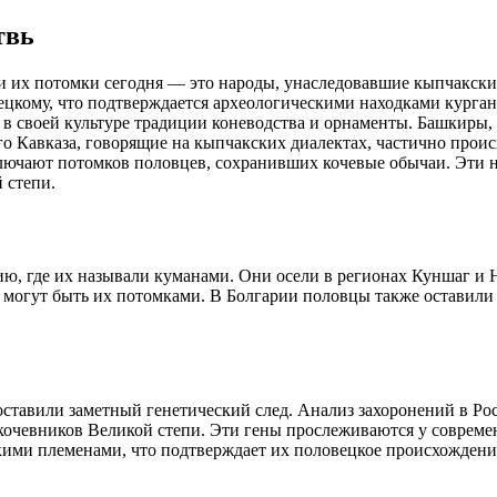
твь
 их потомки сегодня — это народы, унаследовавшие кыпчакский
цкому, что подтверждается археологическими находками курган
 в своей культуре традиции коневодства и орнаменты. Башкиры
го Кавказа, говорящие на кыпчакских диалектах, частично прои
чают потомков половцев, сохранивших кочевые обычаи. Эти наро
 степи.
ию, где их называли куманами. Они осели в регионах Куншаг и
 могут быть их потомками. В Болгарии половцы также оставили
авили заметный генетический след. Анализ захоронений в Рост
очевников Великой степи. Эти гены прослеживаются у современн
кими племенами, что подтверждает их половецкое происхождени