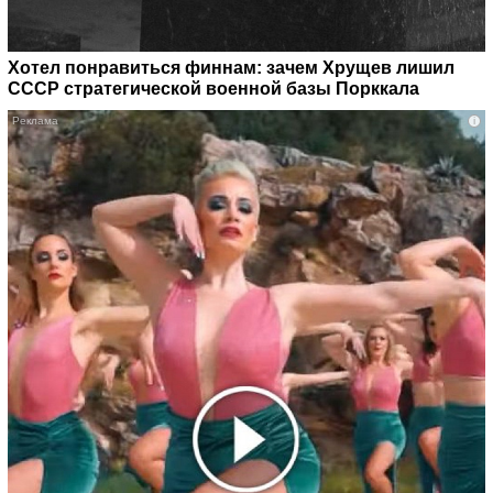
Хотел понравиться финнам: зачем Хрущев лишил
СССР стратегической военной базы Порккала
i