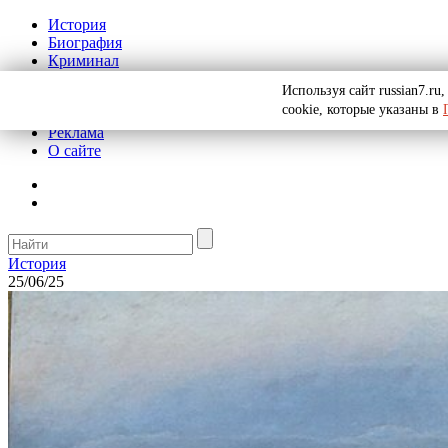
История
Биография
Криминал
СССР
Используя сайт russian7.r
Тайны
cookie, которые указаны в
Рекомендации
Реклама
О сайте
История
25/06/25